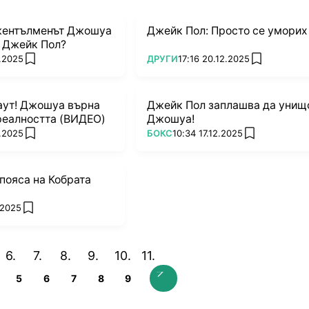
жентълменът Джошуа
Джейк Пол: Просто се уморих
а Джейк Пол?
ПОВЕЧЕ ОТ
2.2025
ДРУГИ
17:16 20.12.2025
add favorites
add favorite
аут! Джошуа върна
Джейк Пол заплашва да уни
реалността (ВИДЕО)
Джошуа!
ПОВЕЧЕ ОТ
2.2025
БОКС
10:34 17.12.2025
add favorites
add favorites
пояса на Кобрата
.2025
add favorites
5
6
7
8
9