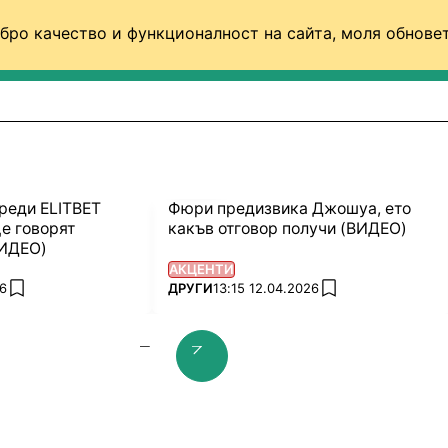
бро качество и функционалност на сайта, моля обновет
ФУТБОЛ (СВЯТ)
БАСКЕТБОЛ
ВОЛЕЙБОЛ
реди ELITBET
Фюри предизвика Джошуа, ето
е говорят
какъв отговор получи (ВИДЕО)
ВИДЕО)
АКЦЕНТИ
ПОВЕЧЕ ОТ
26
ДРУГИ
13:15 12.04.2026
add favorites
add favorites
prev slide
next slide