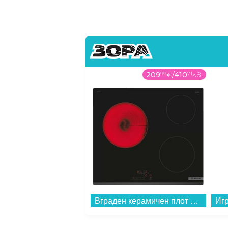
209
99
€
/
410
71
лв.
Вграден керамичен плот Bosch PKM631BB2E . , Електрически...