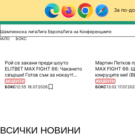
Към съдържанието
За по-до
Търси в сайта
ВИДЕО
ФУТБОЛ (БГ)
Шампионска лига
Лига Европа
Лига на Конференциите
ЧАЛО
БОКС
Рой се закани преди шоуто
Мартин Петков п
ELITBET MAX FIGHT 66: Чакането
MAX FIGHT 66: Щ
свърши! Готов съм за нокаут!
юмруците ми! (
(ВИДЕО)
АКЦЕНТИ
АКЦЕНТИ
ПОВЕЧЕ ОТ
ПОВЕЧЕ ОТ
БОКС
12:55 18.07.2026
БОКС
13:02 17.07.20
add favorites
ВСИЧКИ НОВИНИ