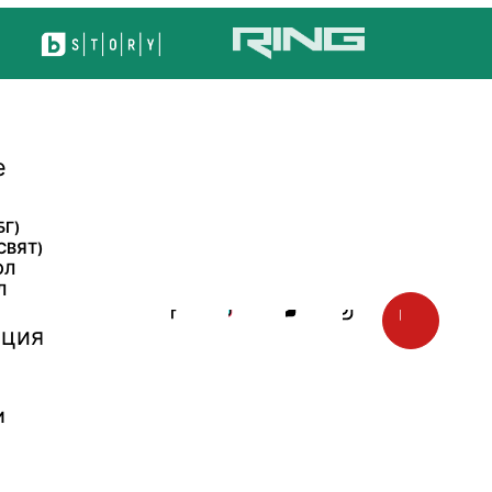
е
БГ)
СВЯТ)
ОЛ
Л
ция
И