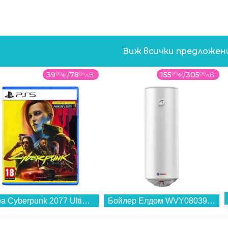
Виж всички предложе
39
90
€
/
78
04
лв.
155
99
€
/
305
09
лв.
Игра Cyberpunk 2077 Ultimate Edition (PS5)...
Бойлер Елдом WVY08039F 80L 2KW STYLE , 2 , 75 , C , Вертикален...