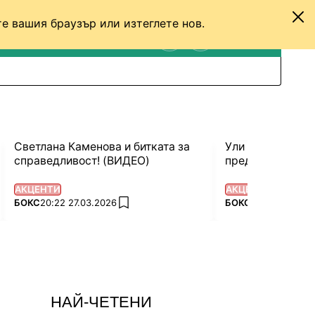
е вашия браузър или изтеглете нов.
ТЕНИС
ДРУГИ
ВХОД
ТЪРСЕНЕ
ПРЕВКЛЮЧИ МЕЖДУ С
Светлана Каменова и битката за
Ули Вегнер над
справедливост! (ВИДЕО)
преди боя в Ха
АКЦЕНТИ
АКЦЕНТИ
ПОВЕЧЕ ОТ
ПОВЕЧЕ ОТ
БОКС
20:22 27.03.2026
БОКС
16:09 19.03.2
add favorites
НАЙ-ЧЕТЕНИ