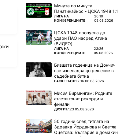
Минута по минута:
Панатинайкос - ЦСКА 1948 1:1
ПОВЕЧЕ ОТ
ЛИГА НА
20:10
КОНФЕРЕНЦИИТЕ
05.08.2026
s
ЦСКА 1948 пропусна да
удари ПАО насред Атина
(ВИДЕО)
щожи
ПОВЕЧЕ ОТ
ЛИГА НА
23:26
КОНФЕРЕНЦИИТЕ
05.08.2026
Бившата годеница на Дончич
взе изненадващо решение в
съдебната битка
ПОВЕЧЕ ОТ
БАСКЕТБОЛ
22:16 06.08.2026
Мисия Бирмингам: Родните
атлети гонят рекорди и
финали
ПОВЕЧЕ ОТ
ДРУГИ
17:23 05.08.2026
50 години след титлата на
Здравка Йорданова и Светла
Оцетова: България е домакин