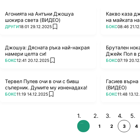
Агонията на Антъни Джошуа
Какво каза д
шокира света (ВИДЕО)
на майката н
ПОВЕЧЕ ОТ
ПОВЕЧЕ ОТ
ДРУГИ
18:01 29.12.2025
БОКС
08:46 21.1
add favorites
Джошуа: Дясната ръка най-накрая
Брутален нок
намери целта си!
Джейк Пол в 
ПОВЕЧЕ ОТ
ПОВЕЧЕ ОТ
БОКС
12:41 20.12.2025
БОКС
07:19 20.1
add favorites
Тервел Пулев очи в очи с бивш
Гасиев върна 
съперник. Думите му изненадаха!
(ВИДЕО)
ПОВЕЧЕ ОТ
ПОВЕЧЕ ОТ
БОКС
11:19 14.12.2025
БОКС
11:48 13.12
add favorites
1
2
3
4