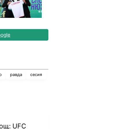
ogle
р
равда
сесия
нощ: UFC