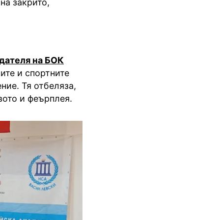
на закрито,
дателя на БОК
лите и спортните
ние. Тя отбеляза,
вото и феърплея.