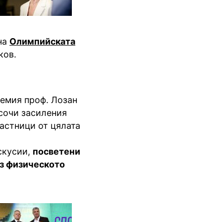
 на
Олимпийската
ков.
емия проф. Лозан
сочи засиления
астници от цялата
скусии,
посветени
ез физическото