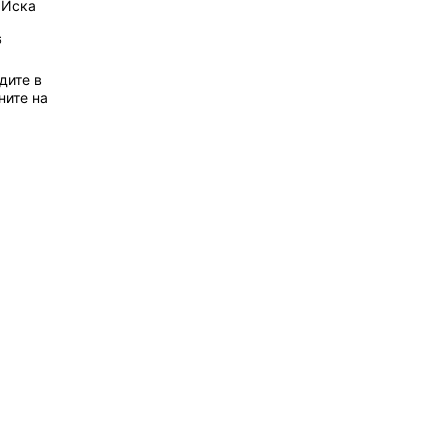
 Иска
6
дите в
ните на