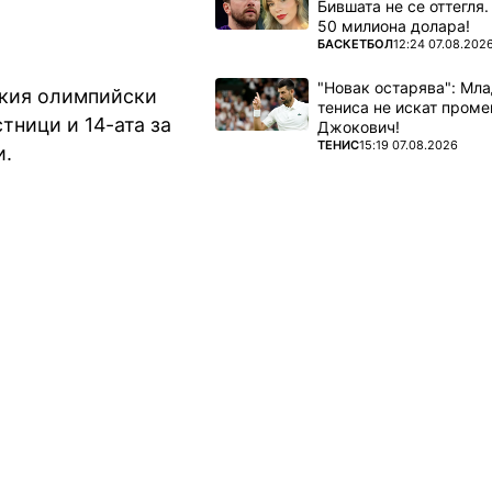
Бившата не се оттегля.
50 милиона долара!
ПОВЕЧЕ ОТ
БАСКЕТБОЛ
12:24 07.08.202
"Новак остарява": Мла
ския олимпийски
тениса не искат проме
тници и 14-ата за
Джокович!
ПОВЕЧЕ ОТ
ТЕНИС
15:19 07.08.2026
и.