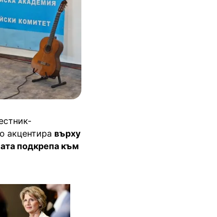
естник-
то акцентира
върху
ната подкрепа към