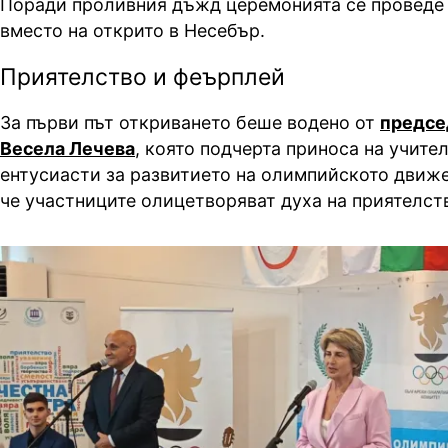
Поради проливния дъжд церемонията се проведе 
вместо на открито в Несебър.
Приятелство и феърплей
За първи път откриването беше водено от
предсе
Весела Лечева
, която подчерта приноса на учите
ентусиасти за развитието на олимпийското движе
че участниците олицетворяват духа на приятелст