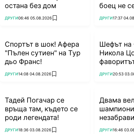
остана без дом
боец не с
ПОВЕЧЕ ОТ
ПОВЕЧЕ ОТ
ДРУГИ
06:46 05.08.2026
ДРУГИ
17:37 04.0
add favorites
Спортът в шок! Афера
Шефът на 
"Пълен сутиен" на Тур
Никола Цо
дьо Франс!
фаворитът
ПОВЕЧЕ ОТ
ПОВЕЧЕ ОТ
ДРУГИ
14:08 04.08.2026
ДРУГИ
20:53 03.0
add favorites
Тадей Погачар се
Двама ве
връща там, където се
шампиони
роди легендата!
незабрави
ПОВЕЧЕ ОТ
ПОВЕЧЕ ОТ
ДРУГИ
18:36 03.08.2026
ДРУГИ
16:46 03.0
add favorites