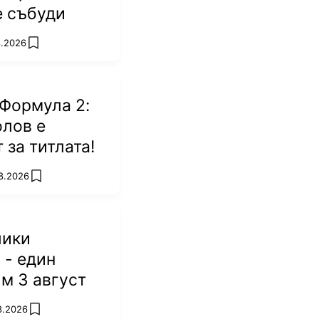
е събуди
8.2026
add favorites
Формула 2:
лов е
 за титлата!
8.2026
add favorites
лики
 - един
м 3 август
8.2026
add favorites