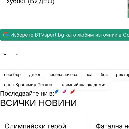
хубост (ВИДЕО)
Изберете BTVsport.bg като любим източник в Go
Share
save
несебър
дъжд
весела лечева
нса
бок
ректо
проф Красимир Петков
олимпийска академия
Последвайте ни в:
facebook
instagram
youtube
ВСИЧКИ НОВИНИ
Олимпийски герой
Фатална 