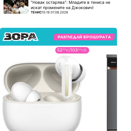
"Новак остарява": Младите в тениса не
искат промените на Джокович!
ПОВЕЧЕ ОТ
ТЕНИС
15:19 07.08.2026
РАЗГЛЕДАЙ БРОШУРАТА
52
99
€
/
103
64
лв.