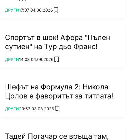
ПОВЕЧЕ ОТ
ДРУГИ
17:37 04.08.2026
add favorites
Спортът в шок! Афера "Пълен
сутиен" на Тур дьо Франс!
ПОВЕЧЕ ОТ
ДРУГИ
14:08 04.08.2026
add favorites
Шефът на Формула 2: Никола
Цолов е фаворитът за титлата!
ПОВЕЧЕ ОТ
ДРУГИ
20:53 03.08.2026
add favorites
Тадей Погачар се връща там,