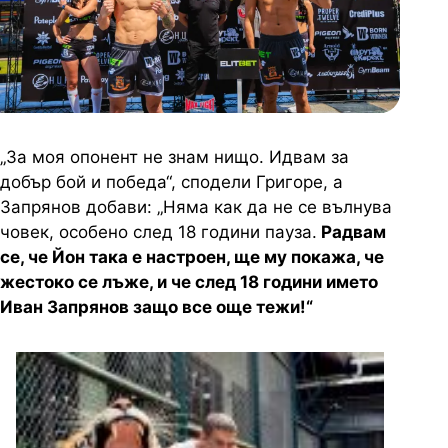
„За моя опонент не знам нищо. Идвам за
добър бой и победа“, сподели Григоре, а
Запрянов добави: „Няма как да не се вълнува
човек, особено след 18 години пауза.
Радвам
се, че Йон така е настроен, ще му покажа, че
жестоко се лъже, и че след 18 години името
Иван Запрянов защо все още тежи!“