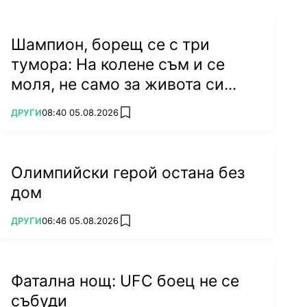
Шампион, борещ се с три
тумора: На колене съм и се
моля, не само за живота си...
ПОВЕЧЕ ОТ
ДРУГИ
08:40 05.08.2026
add favorites
Олимпийски герой остана без
дом
ПОВЕЧЕ ОТ
ДРУГИ
06:46 05.08.2026
add favorites
Фатална нощ: UFC боец не се
събуди