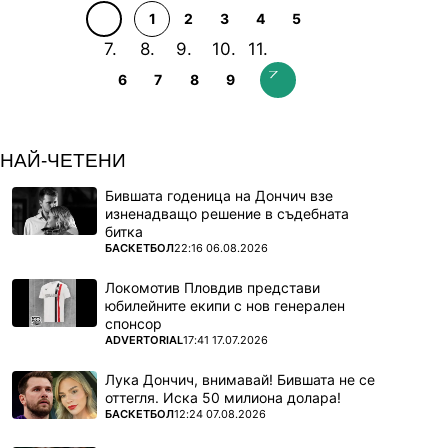
1
2
3
4
5
6
7
8
9
НАЙ-ЧЕТЕНИ
Бившата годеница на Дончич взе
изненадващо решение в съдебната
битка
ПОВЕЧЕ ОТ
БАСКЕТБОЛ
22:16 06.08.2026
Локомотив Пловдив представи
юбилейните екипи с нов генерален
спонсор
ПОВЕЧЕ ОТ
ADVERTORIAL
17:41 17.07.2026
Лука Дончич, внимавай! Бившата не се
оттегля. Иска 50 милиона долара!
ПОВЕЧЕ ОТ
БАСКЕТБОЛ
12:24 07.08.2026