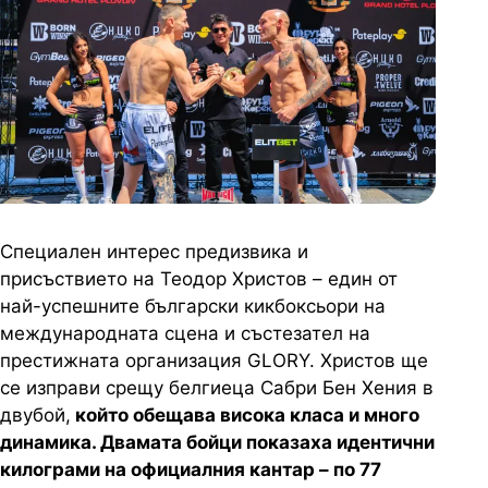
Специален интерес предизвика и
присъствието на Теодор Христов – един от
най-успешните български кикбоксьори на
международната сцена и състезател на
престижната организация GLORY. Христов ще
се изправи срещу белгиеца Сабри Бен Хения в
двубой,
който обещава висока класа и много
динамика. Двамата бойци показаха идентични
килограми на официалния кантар – по 77