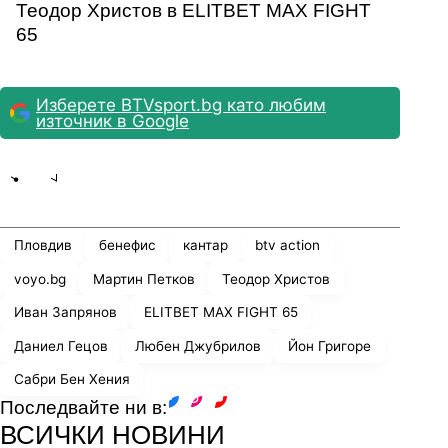
Теодор Христов в ЕLITBET MAX FIGHT
65
Изберете BTVsport.bg като любим
източник в Google
Share
save
Пловдив
бенефис
кантар
btv action
voyo.bg
Мартин Петков
Теодор Христов
Иван Запрянов
ЕLITBET MAX FIGHT 65
Даниел Гецов
Любен Джубрилов
Йон Григоре
Сабри Бен Хения
Последвайте ни в:
facebook
instagram
youtube
ВСИЧКИ НОВИНИ