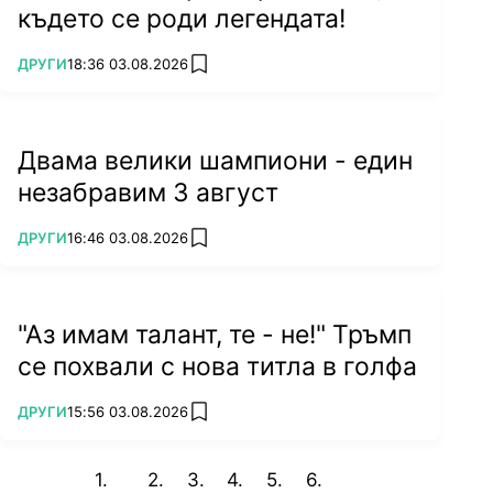
където се роди легендата!
ПОВЕЧЕ ОТ
ДРУГИ
18:36 03.08.2026
add favorites
Двама велики шампиони - един
незабравим 3 август
ПОВЕЧЕ ОТ
ДРУГИ
16:46 03.08.2026
add favorites
"Аз имам талант, те - не!" Тръмп
се похвали с нова титла в голфа
ПОВЕЧЕ ОТ
ДРУГИ
15:56 03.08.2026
add favorites