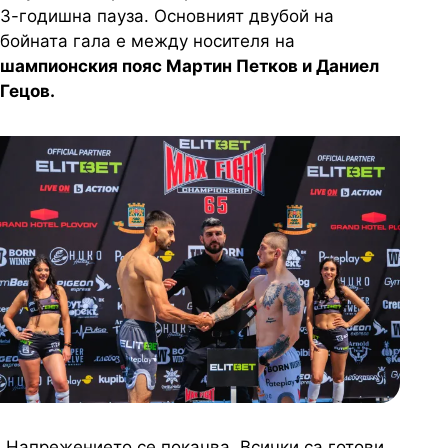
3-годишна пауза. Основният двубой на
бойната гала е между носителя на
шампионския пояс Мартин Петков и Даниел
Гецов.
„Напрежението се покачва. Всички са готови.