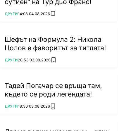
сутиен" на Тур дьо Франс!
ПОВЕЧЕ ОТ
ДРУГИ
14:08 04.08.2026
add favorites
Шефът на Формула 2: Никола
Цолов е фаворитът за титлата!
ПОВЕЧЕ ОТ
ДРУГИ
20:53 03.08.2026
add favorites
Тадей Погачар се връща там,
където се роди легендата!
ПОВЕЧЕ ОТ
ДРУГИ
18:36 03.08.2026
add favorites