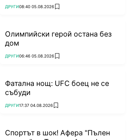
ПОВЕЧЕ ОТ
ДРУГИ
08:40 05.08.2026
add favorites
Олимпийски герой остана без
дом
ПОВЕЧЕ ОТ
ДРУГИ
06:46 05.08.2026
add favorites
Фатална нощ: UFC боец не се
събуди
ПОВЕЧЕ ОТ
ДРУГИ
17:37 04.08.2026
add favorites
Спортът в шок! Афера "Пълен