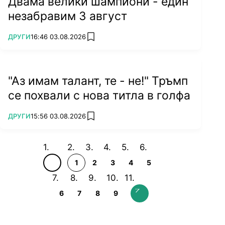
Двама велики шампиони - един
незабравим 3 август
ПОВЕЧЕ ОТ
ДРУГИ
16:46 03.08.2026
add favorites
"Аз имам талант, те - не!" Тръмп
се похвали с нова титла в голфа
ПОВЕЧЕ ОТ
ДРУГИ
15:56 03.08.2026
add favorites
1
2
3
4
5
6
7
8
9