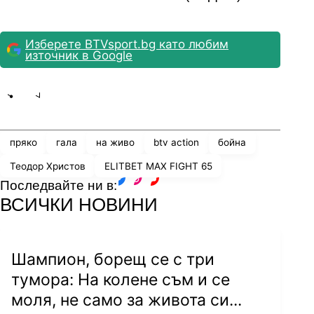
Изберете BTVsport.bg като любим
източник в Google
Share
save
пряко
гала
на живо
btv action
бойна
Теодор Христов
ЕLITBET MAX FIGHT 65
Последвайте ни в:
facebook
instagram
youtube
ВСИЧКИ НОВИНИ
Шампион, борещ се с три
тумора: На колене съм и се
моля, не само за живота си...