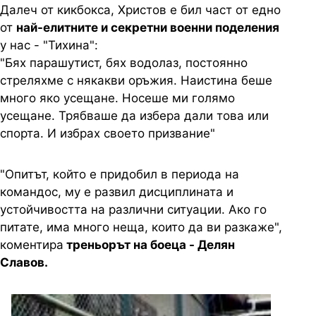
Далеч от кикбокса, Христов е бил част от едно
от
най-елитните и секретни военни поделения
у нас - "Тихина":
"Бях парашутист, бях водолаз, постоянно
стреляхме с някакви оръжия. Наистина беше
много яко усещане. Носеше ми голямо
усещане. Трябваше да избера дали това или
спорта. И избрах своето призвание"
"Опитът, който е придобил в периода на
командос, му е развил дисциплината и
устойчивостта на различни ситуации. Ако го
питате, има много неща, които да ви разкаже",
коментира
треньорът на боеца - Делян
Славов.