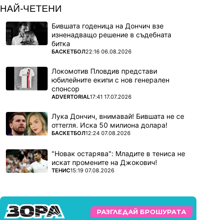
НАЙ-ЧЕТЕНИ
Бившата годеница на Дончич взе
изненадващо решение в съдебната
битка
ПОВЕЧЕ ОТ
БАСКЕТБОЛ
22:16 06.08.2026
Локомотив Пловдив представи
юбилейните екипи с нов генерален
спонсор
ПОВЕЧЕ ОТ
ADVERTORIAL
17:41 17.07.2026
Лука Дончич, внимавай! Бившата не се
оттегля. Иска 50 милиона долара!
ПОВЕЧЕ ОТ
БАСКЕТБОЛ
12:24 07.08.2026
"Новак остарява": Младите в тениса не
искат промените на Джокович!
ПОВЕЧЕ ОТ
ТЕНИС
15:19 07.08.2026
РАЗГЛЕДАЙ БРОШУРАТА