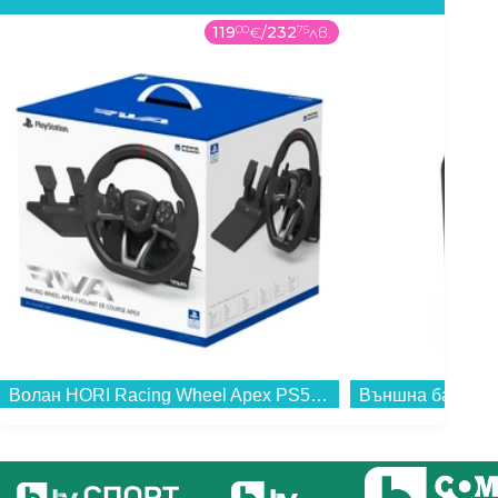
119
00
€
/
232
75
лв.
Волан HORI Racing Wheel Apex PS5 & PC...