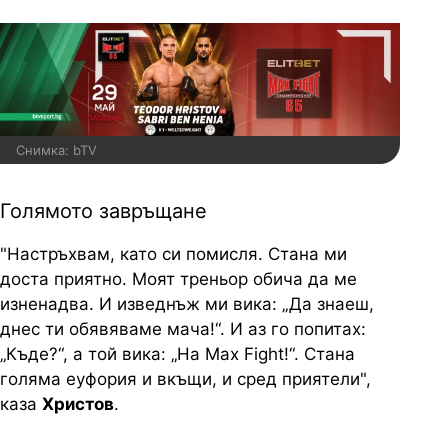
Снимка: bTV
Голямото завръщане
"Настръхвам, като си помисля. Стана ми
доста приятно. Моят треньор обича да ме
изненадва. И изведнъж ми вика: „Да знаеш,
днес ти обявяваме мача!“. И аз го попитах:
„Къде?“, а той вика: „На Max Fight!“. Стана
голяма еуфория и вкъщи, и сред приятели",
каза
Христов
.