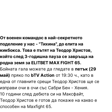
петък (29 май) от 19:30 ч. пряко
по bTV Action
От военен командос в най-секретното
поделение у нас - "Тихина", до елита на
кикбокса. Това е пътят на Теодор Христов,
който след 3-годишна пауза се завръща на
родна земя за ЕLITBET MAX FIGHT 65.
Бойната гала можете да гледате в
петък (29
май)
пряко по
bTV Action
от 19:30 ч., като в
една от главните срещи Теодор Христов ще се
изправи очи в очи със Сабри Бен - Хения.
10 години след дебюта си на Максфайт,
Теодор Христов е готов да покаже на какво е
способен на Maxfight 65.