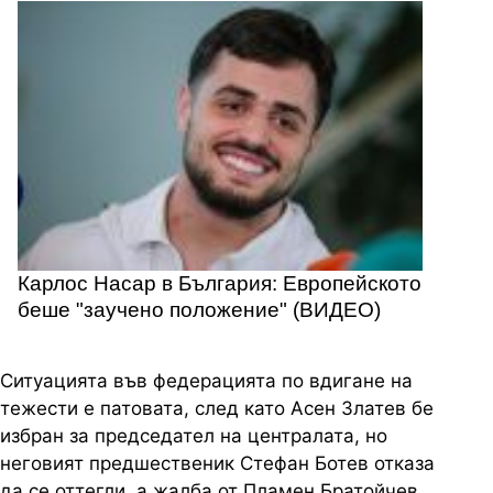
Карлос Насар в България: Европейското
беше "заучено положение" (ВИДЕО)
Ситуацията във федерацията по вдигане на
тежести е патовата, след като Асен Златев бе
избран за председател на централата, но
неговият предшественик Стефан Ботев отказа
да се оттегли, а жалба от Пламен Братойчев