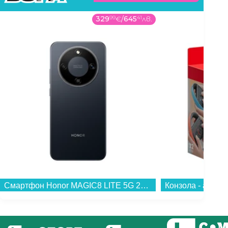
329
99
€
/
645
41
лв.
Смартфон Honor MAGIC8 LITE 5G 256/8 BLACK , 256 GB, 8 GB...