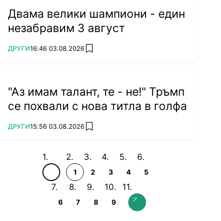
Двама велики шампиони - един
незабравим 3 август
ПОВЕЧЕ ОТ
ДРУГИ
16:46 03.08.2026
add favorites
"Аз имам талант, те - не!" Тръмп
се похвали с нова титла в голфа
ПОВЕЧЕ ОТ
ДРУГИ
15:56 03.08.2026
add favorites
1
2
3
4
5
6
7
8
9