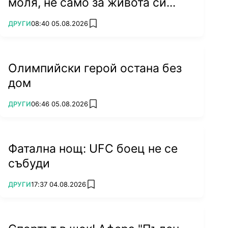
моля, не само за живота си...
ПОВЕЧЕ ОТ
ДРУГИ
08:40 05.08.2026
add favorites
Олимпийски герой остана без
дом
ПОВЕЧЕ ОТ
ДРУГИ
06:46 05.08.2026
add favorites
Фатална нощ: UFC боец не се
събуди
ПОВЕЧЕ ОТ
ДРУГИ
17:37 04.08.2026
add favorites