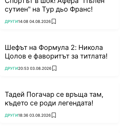
Спортът в шок! Афера "Пълен
сутиен" на Тур дьо Франс!
ПОВЕЧЕ ОТ
ДРУГИ
14:08 04.08.2026
add favorites
Шефът на Формула 2: Никола
Цолов е фаворитът за титлата!
ПОВЕЧЕ ОТ
ДРУГИ
20:53 03.08.2026
add favorites
Тадей Погачар се връща там,
където се роди легендата!
ПОВЕЧЕ ОТ
ДРУГИ
18:36 03.08.2026
add favorites