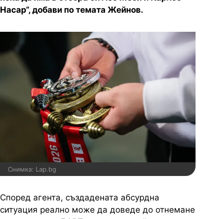
Насар“, добави по темата Жейнов.
Снимка: Lap.bg
Според агента, създадената абсурдна
ситуация реално може да доведе до отнемане