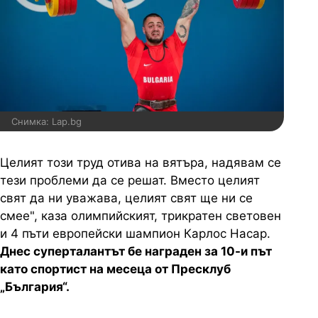
Снимка: Lap.bg
Целият този труд отива на вятъра, надявам се
тези проблеми да се решат. Вместо целият
свят да ни уважава, целият свят ще ни се
смее", каза олимпийският, трикратен световен
и 4 пъти европейски шампион Карлос Насар.
Днес суперталантът бе награден за 10-и път
като спортист на месеца от Пресклуб
„България“.