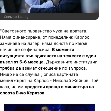
Снимка: Lap.bg
"Световното първенство чука на вратата.
Няма финансиране, от понеделник Карлос
заминава на лагер, няма яснота по какъв
начин ще се финансира.
В момента
ситуацията във вдигането на тежести е един
възел от 5-6 месеца.
Държавните институции
трябва да вземат отношение по въпроса.
Нищо не се случва", описа картината
мениджърът на Карлос - Николай Жейнов. Той
каза, че им
предстои среща с министъра на
спорта Енчо Керязов.