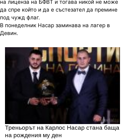
на лиценза на БФВТ и тогава никой не може
да спре който и да е състезател да премине
под чужд флаг.
В понеделник Насар заминава на лагер в
Девин.
Треньорът на Карлос Насар стана баща
на рождения му ден