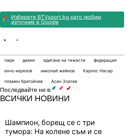
Изберете BTVsport.bg като любим
източник в Google
Share
save
пари
девин
вдигане на тежести
федерация
енчо керязов
николай жейнов
Карлос Насар
пламен братойчев
Асен Златев
Последвайте ни в:
facebook
instagram
youtube
ВСИЧКИ НОВИНИ
Шампион, борещ се с три
тумора: На колене съм и се