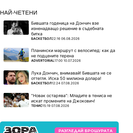
НАЙ-ЧЕТЕНИ
Бившата годеница на Дончич взе
изненадващо решение в съдебната
битка
ПОВЕЧЕ ОТ
БАСКЕТБОЛ
22:16 06.08.2026
Планински маршрут с велосипед: как да
не подцените терена
ПОВЕЧЕ ОТ
ADVERTORIAL
17:00 10.07.2026
Лука Дончич, внимавай! Бившата не се
оттегля. Иска 50 милиона долара!
ПОВЕЧЕ ОТ
БАСКЕТБОЛ
12:24 07.08.2026
"Новак остарява": Младите в тениса не
искат промените на Джокович!
ПОВЕЧЕ ОТ
ТЕНИС
15:19 07.08.2026
РАЗГЛЕДАЙ БРОШУРАТА