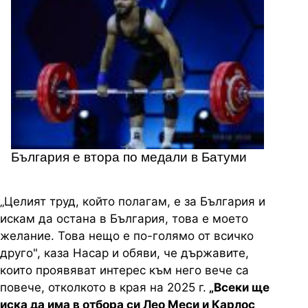
България е втора по медали в Батуми
„Целият труд, който полагам, е за България и
искам да остана в България, това е моето
желание. Това нещо е по-голямо от всичко
друго", каза Насар и обяви, че държавите,
които проявяват интерес към него вече са
повече, отколкото в края на 2025 г.
„Всеки ще
иска да има в отбора си Лео Меси и Карлос