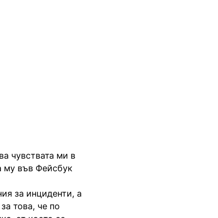
ва чувствата ми в
а му във Фейсбук
ия за инциденти, а
за това, че по