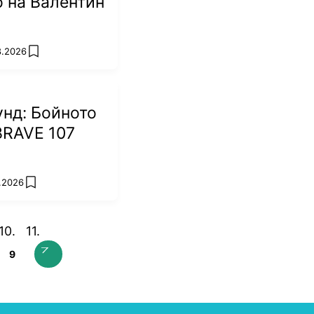
 на Валентин
8.2026
add favorites
унд: Бойното
BRAVE 107
8.2026
add favorites
9