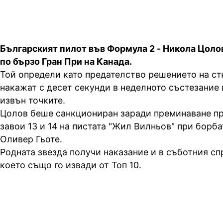
Българският пилот във Формула 2 - Никола Цолов
по бързо Гран При на Канада.
Той определи като предателство решението на ст
накажат с десет секунди в неделното състезание 
извън точките.
Цолов беше санкциониран заради преминаване пр
завои 13 и 14 на пистата "Жил Вилньов" при борба
Оливер Гьоте.
Родната звезда получи наказание и в съботния сп
което също го извади от Топ 10.