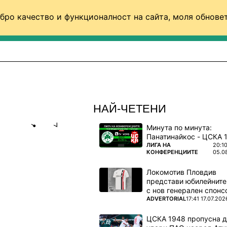
бро качество и функционалност на сайта, моля обновет
ФУТБОЛ (СВЯТ)
БАСКЕТБОЛ
ВОЛЕЙБОЛ
НАЙ-ЧЕТЕНИ
Минута по минута:
Share
save
ПОВЕЧЕ ОТ
ЛИГА НА
20:1
КОНФЕРЕНЦИИТЕ
05.0
ТЕЛСТВО!
Локомотив Пловдив
представи юбилейните
ави бързо
с нов генерален спонс
ПОВЕЧЕ ОТ
ADVERTORIAL
17:41 17.07.202
ЦСКА 1948 пропусна 