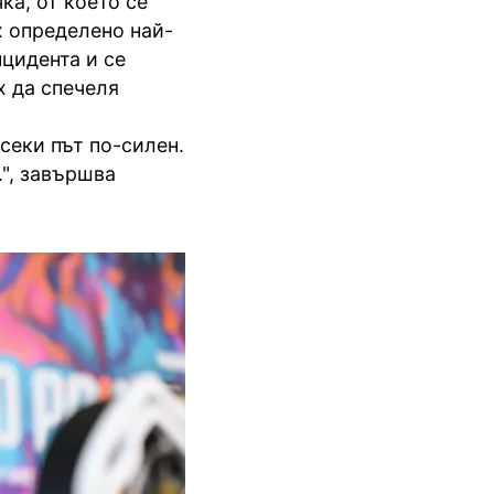
ка, от което се
х определено най-
нцидента и се
х да спечеля
секи път по-силен.
.", завършва