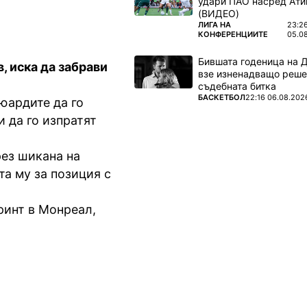
удари ПАО насред Ати
(ВИДЕО)
ПОВЕЧЕ ОТ
ЛИГА НА
23:2
КОНФЕРЕНЦИИТЕ
05.0
Бившата годеница на 
, иска да забрави
взе изненадващо реше
съдебната битка
ПОВЕЧЕ ОТ
БАСКЕТБОЛ
22:16 06.08.202
юардите да го
и да го изпратят
ез шикана на
та му за позиция с
ринт в Монреал,