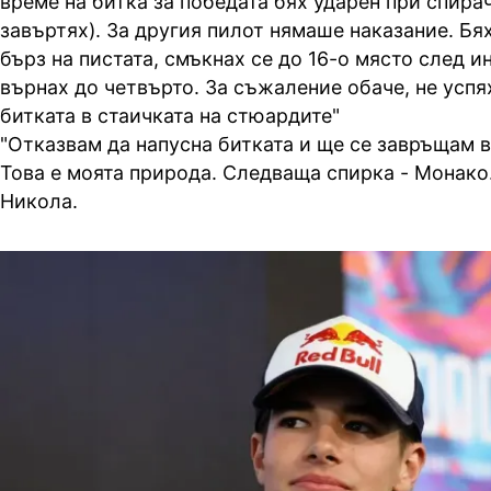
време на битка за победата бях ударен при спирач
завъртях). За другия пилот нямаше наказание. Бя
бърз на пистата, смъкнах се до 16-о място след и
върнах до четвърто. За съжаление обаче, не успя
битката в стаичката на стюардите"
"Отказвам да напусна битката и ще се завръщам в
Това е моята природа. Следваща спирка - Монако
Никола.