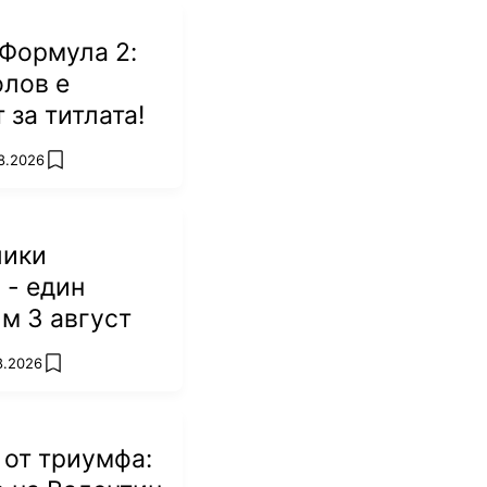
Формула 2:
лов е
 за титлата!
8.2026
add favorites
лики
 - един
м 3 август
8.2026
add favorites
 от триумфа: