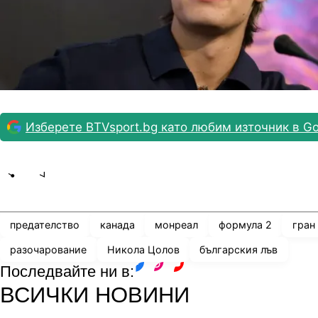
Изберете BTVsport.bg като любим източник в Go
Share
save
предателство
канада
монреал
формула 2
гран
разочарование
Никола Цолов
българския лъв
Последвайте ни в:
facebook
instagram
youtube
ВСИЧКИ НОВИНИ