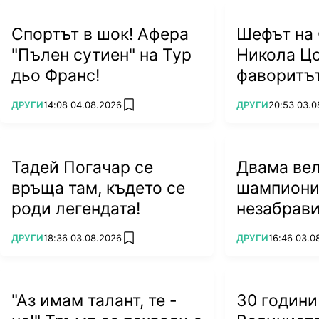
Спортът в шок! Афера
Шефът на 
"Пълен сутиен" на Тур
Никола Цо
дьо Франс!
фаворитът
ПОВЕЧЕ ОТ
ПОВЕЧЕ ОТ
ДРУГИ
14:08 04.08.2026
ДРУГИ
20:53 03.0
add favorites
Тадей Погачар се
Двама ве
връща там, където се
шампиони
роди легендата!
незабрави
ПОВЕЧЕ ОТ
ПОВЕЧЕ ОТ
ДРУГИ
18:36 03.08.2026
ДРУГИ
16:46 03.0
add favorites
"Аз имам талант, те -
30 години