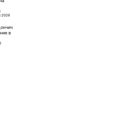
на
6
8.2026
Дончич
ние в
6