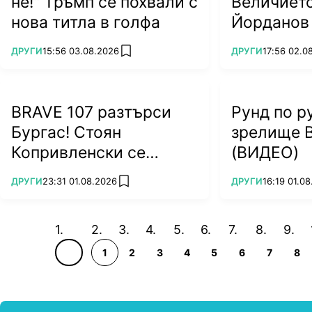
не!" Тръмп се похвали с
Величието
нова титла в голфа
Йорданов
ПОВЕЧЕ ОТ
ПОВЕЧЕ ОТ
ДРУГИ
15:56 03.08.2026
ДРУГИ
17:56 02.0
add favorites
BRAVE 107 разтърси
Рунд по р
Бургас! Стоян
зрелище 
Копривленски се
(ВИДЕО)
завърна с победа!
ПОВЕЧЕ ОТ
ПОВЕЧЕ ОТ
ДРУГИ
23:31 01.08.2026
ДРУГИ
16:19 01.0
add favorites
(ВИДЕО)
1
2
3
4
5
6
7
8