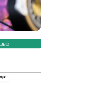
ogle
 при