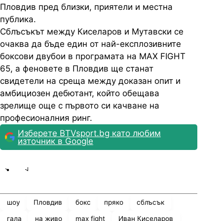
Пловдив пред близки, приятели и местна
публика.
Сблъсъкът между Киселаров и Мутавски се
очаква да бъде един от най-експлозивните
боксови двубои в програмата на MAX FIGHT
65, а феновете в Пловдив ще станат
свидетели на среща между доказан опит и
амбициозен дебютант, който обещава
зрелище още с първото си качване на
професионалния ринг.
Изберете BTVsport.bg като любим
източник в Google
Share
save
шоу
Пловдив
бокс
пряко
сблъсък
гала
на живо
max fight
Иван Киселаров