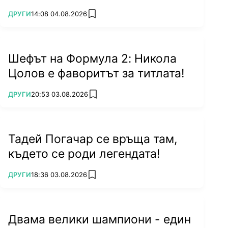
ПОВЕЧЕ ОТ
ДРУГИ
14:08 04.08.2026
add favorites
Шефът на Формула 2: Никола
Цолов е фаворитът за титлата!
ПОВЕЧЕ ОТ
ДРУГИ
20:53 03.08.2026
add favorites
Тадей Погачар се връща там,
където се роди легендата!
ПОВЕЧЕ ОТ
ДРУГИ
18:36 03.08.2026
add favorites
Двама велики шампиони - един