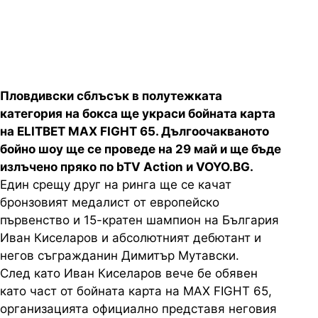
VOYO.BG
Пловдивски сблъсък в полутежката
категория на бокса ще украси бойната карта
на ELITBET MAX FIGHT 65. Дългоочакваното
бойно шоу ще се проведе на 29 май и ще бъде
излъчено пряко по bTV Action и VOYO.BG.
Един срещу друг на ринга ще се качат
бронзовият медалист от европейско
първенство и 15-кратен шампион на България
Иван Киселаров и абсолютният дебютант и
негов съгражданин Димитър Мутавски.
След като Иван Киселаров вече бе обявен
като част от бойната карта на MAX FIGHT 65,
организацията официално представя неговия