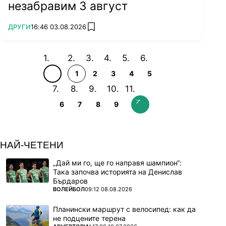
незабравим 3 август
ПОВЕЧЕ ОТ
ДРУГИ
16:46 03.08.2026
add favorites
1
2
3
4
5
6
7
8
9
НАЙ-ЧЕТЕНИ
„Дай ми го, ще го направя шампион“:
Така започва историята на Денислав
Бърдаров
ПОВЕЧЕ ОТ
ВОЛЕЙБОЛ
09:12 08.08.2026
Планински маршрут с велосипед: как да
не подцените терена
ПОВЕЧЕ ОТ