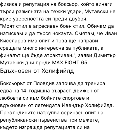
физика и репутация на боксьор, който винаги
търси размяната на тежки удари, Мутавски не
крие увереността си преди двубоя.
"Моят стил е агресивен боен стил. Обичам да
натискам и да търся нокаута. Смятам, че Иван
Киселаров има опит и това ще направи
срещата много интересна за публиката, а
финалът ще бъде атрактивен.", заяви Димитър
Мутавски дни преди MAX FIGHT 65.
Вдъхновен от Холифийлд
Боксьорът от Пловдив започва да тренира
едва на 14-годишна възраст, движен от
любовта си към бойните спортове и
вдъхновен от легендата Ивендър Холифийлд.
През годините натрупва сериозен опит на
републикански първенства при мъжете,
където изгражда репутацията си на