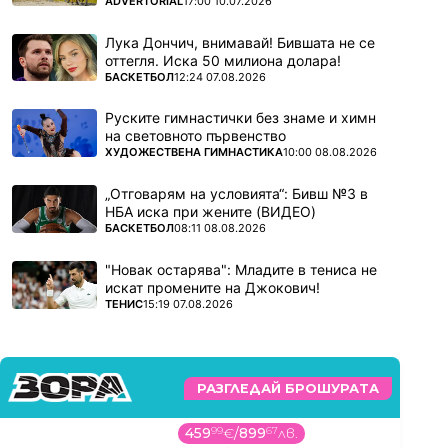
ADVERTORIAL
17:00 10.07.2026
Лука Дончич, внимавай! Бившата не се
оттегля. Иска 50 милиона долара!
ПОВЕЧЕ ОТ
БАСКЕТБОЛ
12:24 07.08.2026
Руските гимнастички без знаме и химн
на световното първенство
ПОВЕЧЕ ОТ
ХУДОЖЕСТВЕНА ГИМНАСТИКА
10:00 08.08.2026
„Отговарям на условията“: Бивш №3 в
НБА иска при жените (ВИДЕО)
ПОВЕЧЕ ОТ
БАСКЕТБОЛ
08:11 08.08.2026
"Новак остарява": Младите в тениса не
искат промените на Джокович!
ПОВЕЧЕ ОТ
ТЕНИС
15:19 07.08.2026
РАЗГЛЕДАЙ БРОШУРАТА
459
99
€
/
899
67
лв.