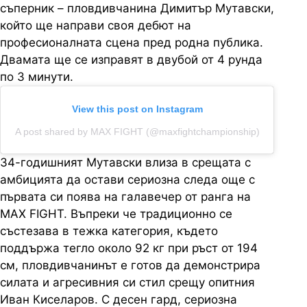
съперник – пловдивчанина Димитър Мутавски,
който ще направи своя дебют на
професионалната сцена пред родна публика.
Двамата ще се изправят в двубой от 4 рунда
по 3 минути.
View this post on Instagram
A post shared by MAX FIGHT (@maxfightchampionship)
34-годишният Мутавски влиза в срещата с
амбицията да остави сериозна следа още с
първата си поява на галавечер от ранга на
MAX FIGHT. Въпреки че традиционно се
състезава в тежка категория, където
поддържа тегло около 92 кг при ръст от 194
см, пловдивчанинът е готов да демонстрира
силата и агресивния си стил срещу опитния
Иван Киселаров. С десен гард, сериозна