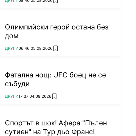
ДРУГИ
08:40 05.08.2026
add favorites
Олимпийски герой остана без
дом
ПОВЕЧЕ ОТ
ДРУГИ
06:46 05.08.2026
add favorites
Фатална нощ: UFC боец не се
събуди
ПОВЕЧЕ ОТ
ДРУГИ
17:37 04.08.2026
add favorites
Спортът в шок! Афера "Пълен
сутиен" на Тур дьо Франс!