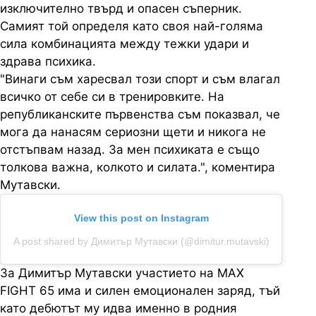
изключително твърд и опасен съперник.
Самият той определя като своя най-голяма
сила комбинацията между тежки удари и
здрава психика.
"Винаги съм харесвал този спорт и съм влагал
всичко от себе си в тренировките. На
републиканските първенства съм показвал, че
мога да нанасям сериозни щети и никога не
отстъпвам назад. За мен психиката е също
толкова важна, колкото и силата.", коментира
Мутавски.
View this post on Instagram
A post shared by Димитър Мутавски (@dimitur.mutavski)
За Димитър Мутавски участието на MAX
FIGHT 65 има и силен емоционален заряд, тъй
като дебютът му идва именно в родния