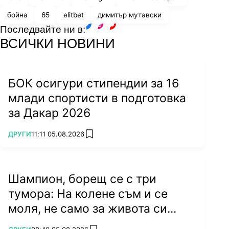
бойна
65
elitbet
димитър мутавски
Последвайте ни в:
facebook
instagram
youtube
ВСИЧКИ НОВИНИ
БОК осигури стипендии за 16
млади спортисти в подготовка
за Дакар 2026
ПОВЕЧЕ ОТ
ДРУГИ
11:11 05.08.2026
add favorites
Шампион, борещ се с три
тумора: На колене съм и се
моля, не само за живота си...
ПОВЕЧЕ ОТ