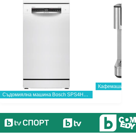
Кафемашина Fin
Съдомиялна машина Bosch SPS4HMW49E*** , 10 комплекта, E...