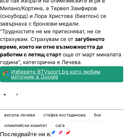
все пак изпрати на олимпийските игри в
Милано/Кортина, а Тервел Замфиров
(сноуборд) и Лора Христова (биатлон) се
завърнаха с бронзови медали.
"Трудностите не ме притесняват, не се
страхувам. Страхувам се от
загубеното
време, което ни отне възможността да
работим с летящ старт
още от март миналата
година", категорична е Лечева.
Изберете BTVsport.bg като любим
източник в Google
Share
save
весела лечева
стефка костадинова
бок
олимпийски комитет
сага
Последвайте ни в:
facebook
instagram
youtube