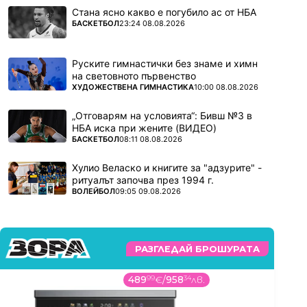
Стана ясно какво е погубило ас от НБА
ПОВЕЧЕ ОТ
БАСКЕТБОЛ
23:24 08.08.2026
Руските гимнастички без знаме и химн
на световното първенство
ПОВЕЧЕ ОТ
ХУДОЖЕСТВЕНА ГИМНАСТИКА
10:00 08.08.2026
„Отговарям на условията“: Бивш №3 в
НБА иска при жените (ВИДЕО)
ПОВЕЧЕ ОТ
БАСКЕТБОЛ
08:11 08.08.2026
Хулио Веласко и книгите за "адзурите" -
ритуалът започва през 1994 г.
ПОВЕЧЕ ОТ
ВОЛЕЙБОЛ
09:05 09.08.2026
РАЗГЛЕДАЙ БРОШУРАТА
489
99
€
/
958
34
лв.