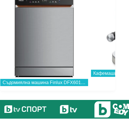
Кафемашина DeL
Съдомиялна машина Finlux DFX6015HIGH , 15 комплекта, A...