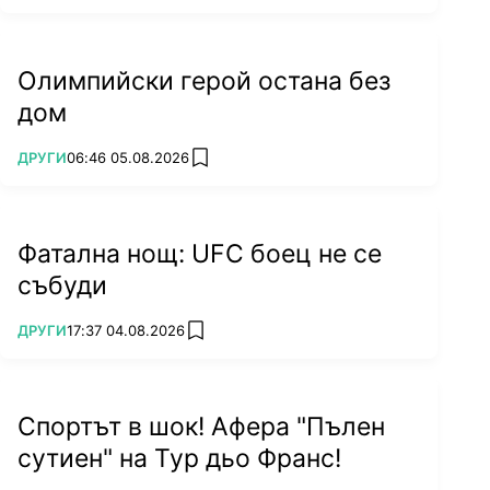
Олимпийски герой остана без
дом
ПОВЕЧЕ ОТ
ДРУГИ
06:46 05.08.2026
add favorites
Фатална нощ: UFC боец не се
събуди
ПОВЕЧЕ ОТ
ДРУГИ
17:37 04.08.2026
add favorites
Спортът в шок! Афера "Пълен
сутиен" на Тур дьо Франс!