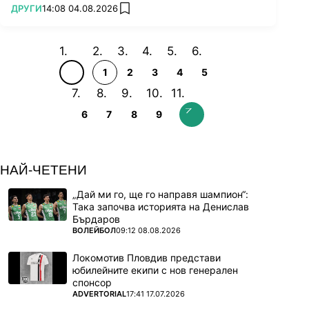
ПОВЕЧЕ ОТ
ДРУГИ
14:08 04.08.2026
add favorites
1
2
3
4
5
6
7
8
9
НАЙ-ЧЕТЕНИ
„Дай ми го, ще го направя шампион“:
Така започва историята на Денислав
Бърдаров
ПОВЕЧЕ ОТ
ВОЛЕЙБОЛ
09:12 08.08.2026
Локомотив Пловдив представи
юбилейните екипи с нов генерален
спонсор
ПОВЕЧЕ ОТ
ADVERTORIAL
17:41 17.07.2026