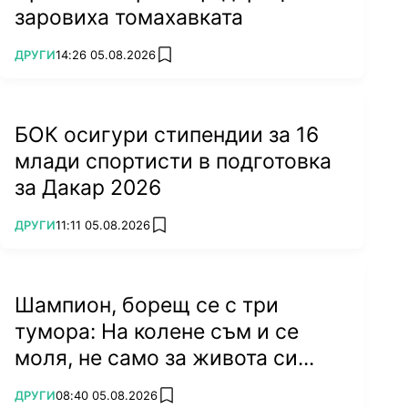
заровиха томахавката
ПОВЕЧЕ ОТ
ДРУГИ
14:26 05.08.2026
add favorites
БОК осигури стипендии за 16
млади спортисти в подготовка
за Дакар 2026
ПОВЕЧЕ ОТ
ДРУГИ
11:11 05.08.2026
add favorites
Шампион, борещ се с три
тумора: На колене съм и се
моля, не само за живота си...
ПОВЕЧЕ ОТ
ДРУГИ
08:40 05.08.2026
add favorites