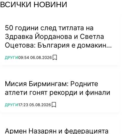
ВСИЧКИ НОВИНИ
50 години след титлата на
Здравка Йорданова и Светла
Оцетова: България е домакин
на световно!
ПОВЕЧЕ ОТ
ДРУГИ
09:54 06.08.2026
add favorites
Мисия Бирмингам: Родните
атлети гонят рекорди и финали
ПОВЕЧЕ ОТ
ДРУГИ
17:23 05.08.2026
add favorites
Армен Назарян и федерацията