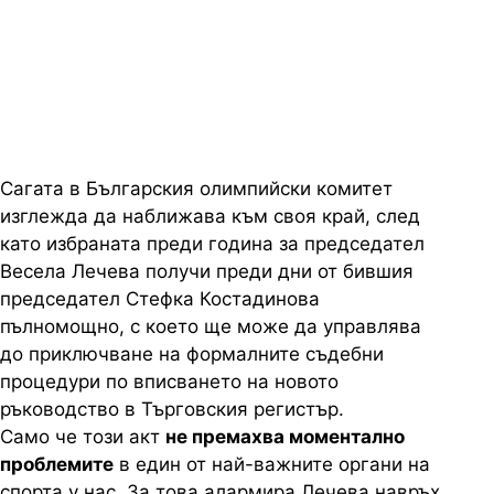
бъде вписана като председател
на централата
Сагата в Българския олимпийски комитет
изглежда да наближава към своя край, след
като избраната преди година за председател
Весела Лечева получи преди дни от бившия
председател Стефка Костадинова
пълномощно, с което ще може да управлява
до приключване на формалните съдебни
процедури по вписването на новото
ръководство в Търговския регистър.
Само че този акт
не премахва моментално
проблемите
в един от най-важните органи на
спорта у нас. За това алармира Лечева навръх