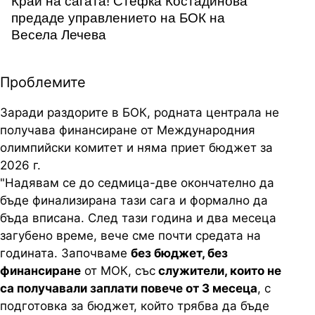
Край на сагата! Стефка Костадинова
предаде управлението на БОК на
Весела Лечева
Проблемите
Заради раздорите в БОК, родната централа не
получава финансиране от Международния
олимпийски комитет и няма приет бюджет за
2026 г.
"Надявам се до седмица-две окончателно да
бъде финализирана тази сага и формално да
бъда вписана. След тази година и два месеца
загубено време, вече сме почти средата на
годината. Започваме
без бюджет, без
финансиране
от МОК, със
служители, които не
са получавали заплати повече от 3 месеца
, с
подготовка за бюджет, който трябва да бъде