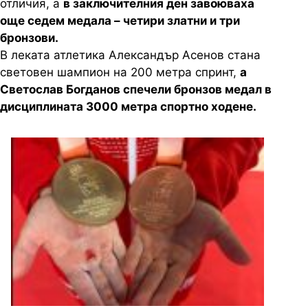
отличия, а
в заключителния ден завоюваха
още седем медала – четири златни и три
бронзови.
В леката атлетика Александър Асенов стана
световен шампион на 200 метра спринт,
а
Светослав Богданов спечели бронзов медал в
дисциплината 3000 метра спортно ходене.