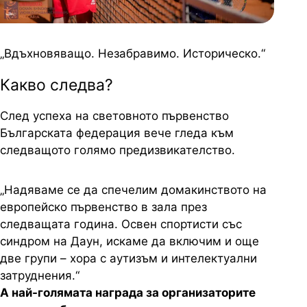
„Вдъхновяващо. Незабравимо. Историческо.“
Какво следва?
След успеха на световното първенство
Българската федерация вече гледа към
следващото голямо предизвикателство.
„Надяваме се да спечелим домакинството на
европейско първенство в зала през
следващата година. Освен спортисти със
синдром на Даун, искаме да включим и още
две групи – хора с аутизъм и интелектуални
затруднения.“
А най-голямата награда за организаторите