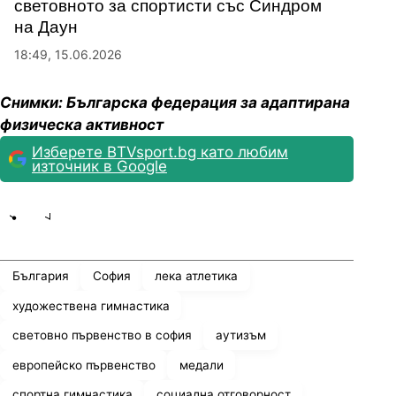
световното за спортисти със Синдром
на Даун
18:49, 15.06.2026
Снимки: Българска федерация за адаптирана
физическа активност
Изберете BTVsport.bg като любим
източник в Google
Share
save
България
София
лека атлетика
художествена гимнастика
световно първенство в софия
аутизъм
европейско първенство
медали
спортна гимнастика
социална отговорност