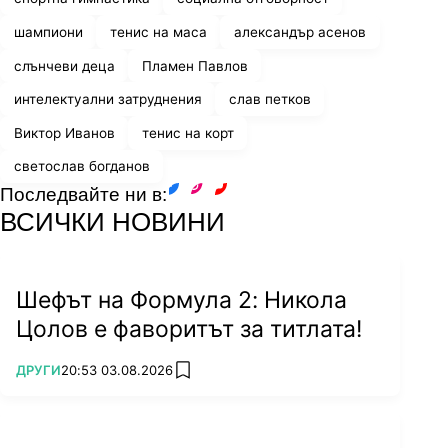
шампиони
тенис на маса
александър асенов
слънчеви деца
Пламен Павлов
интелектуални затруднения
слав петков
Виктор Иванов
тенис на корт
светослав богданов
Последвайте ни в:
facebook
instagram
youtube
ВСИЧКИ НОВИНИ
Шефът на Формула 2: Никола
Цолов е фаворитът за титлата!
ПОВЕЧЕ ОТ
ДРУГИ
20:53 03.08.2026
add favorites