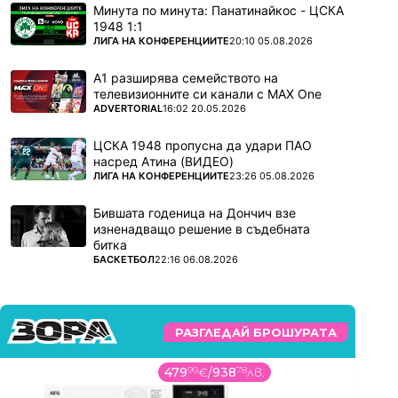
Минута по минута: Панатинайкос - ЦСКА
1948 1:1
ПОВЕЧЕ ОТ
ЛИГА НА КОНФЕРЕНЦИИТЕ
20:10 05.08.2026
А1 разширява семейството на
телевизионните си канали с MAX One
ПОВЕЧЕ ОТ
ADVERTORIAL
16:02 20.05.2026
ЦСКА 1948 пропусна да удари ПАО
насред Атина (ВИДЕО)
ПОВЕЧЕ ОТ
ЛИГА НА КОНФЕРЕНЦИИТЕ
23:26 05.08.2026
Бившата годеница на Дончич взе
изненадващо решение в съдебната
битка
ПОВЕЧЕ ОТ
БАСКЕТБОЛ
22:16 06.08.2026
РАЗГЛЕДАЙ БРОШУРАТА
479
99
€
/
938
78
лв.