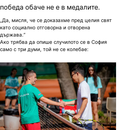
победа обаче не е в медалите.
„Да, мисля, че се доказахме пред целия свят
като социално отговорна и отворена
държава.“
Ако трябва да опише случилото се в София
само с три думи, той не се колебае: