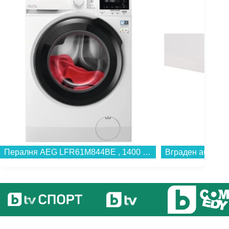
Пералня AEG LFR61M844BE , 1400 об./мин., 8.00 kg, A , Бял...