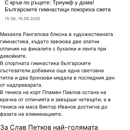
С кръв по ръцете: Триумф у дома!
Българските гимнастици покориха света
15:38, 16.06.2026
Михаела Рангелова блесна в художествената
гимнастика, където завоюва две златни
отличия на финалите с бухалки и лента при
девойките.
В спортната гимнастика българските
състезатели добавиха още една световна
титла и два бронзови медала в последния ден
от надпреварата.
В тениса на корт Пламен Павлов остана на
крачка от отличията и завърши четвърти, а в
тениса на маса Виктор Иванов достигна до
фазата на елиминациите.
За Слав Петков най-голямата