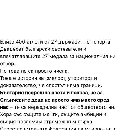
синдром на Даун
Близо 400 атлети от 27 държави. Пет спорта.
Двадесет български състезатели и
впечатляващите 27 медала за националния ни
отбор.
Но това не са просто числа.
Това е история за смелост, упоритост и
доказателство, че спортът няма граници.
България посрещна света и показа, че за
Слънчевите деца не просто има място сред
нас
– те са неразделна част от обществото ни.
Хора със същите мечти, същите амбиции и
същия несломим стремеж към върха.
Според световната федерация шампионатът в