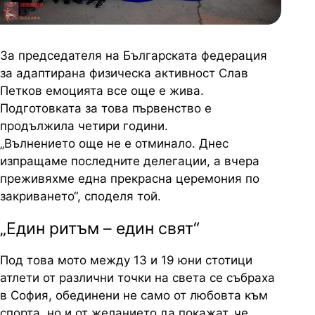
За председателя на Българската федерация
за адаптирана физическа активност Слав
Петков емоцията все още е жива.
Подготовката за това първенство е
продължила четири години.
„Вълнението още не е отминало. Днес
изпращаме последните делегации, а вчера
преживяхме една прекрасна церемония по
закриването“, споделя той.
„Един ритъм – един свят“
Под това мото между 13 и 19 юни стотици
атлети от различни точки на света се събраха
в София, обединени не само от любовта към
спорта, но и от желанието да покажат, че