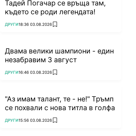
Тадей Погачар се връща там,
където се роди легендата!
ПОВЕЧЕ ОТ
ДРУГИ
18:36 03.08.2026
add favorites
Двама велики шампиони - един
незабравим 3 август
ПОВЕЧЕ ОТ
ДРУГИ
16:46 03.08.2026
add favorites
"Аз имам талант, те - не!" Тръмп
се похвали с нова титла в голфа
ПОВЕЧЕ ОТ
ДРУГИ
15:56 03.08.2026
add favorites