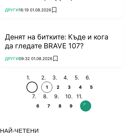
ПОВЕЧЕ ОТ
ДРУГИ
16:19 01.08.2026
add favorites
Денят на битките: Къде и кога
да гледате BRAVE 107?
ПОВЕЧЕ ОТ
ДРУГИ
09:32 01.08.2026
add favorites
1
2
3
4
5
6
7
8
9
НАЙ-ЧЕТЕНИ