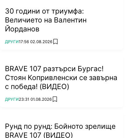
30 години от триумфа:
Величието на Валентин
Йорданов
ПОВЕЧЕ ОТ
ДРУГИ
17:56 02.08.2026
add favorites
BRAVE 107 разтърси Бургас!
Стоян Копривленски се завърна
с победа! (ВИДЕО)
ПОВЕЧЕ ОТ
ДРУГИ
23:31 01.08.2026
add favorites
Рунд по рунд: Бойното зрелище
BRAVE 107 (ВИДЕО)