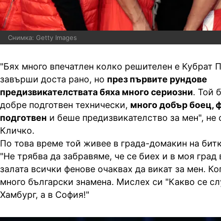
Снимка: Getty Images
"Бях много впечатлен колко решителен е Кубрат П
завърши доста рано, но
през първите рундове
предизвикателствата бяха много сериозни
. Той
добре подготвен технически,
много добър боец, 
подготвен
и беше предизвикателство за мен", не
Кличко.
По това време той живее в града-домакин на битк
"Не трябва да забравяме, че се биех и в моя град 
залата всички фенове очаквах да викат за мен. Ко
много български знамена. Мислех си "Какво се сл
Хамбург, а в София!"