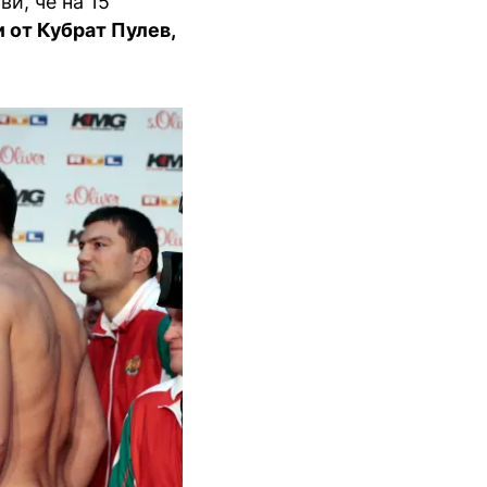
и, че на 15
 от Кубрат Пулев,