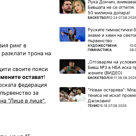
Лука Дончич, внимава
Бившата не се оттегля.
50 милиона долара!
ПОВЕЧЕ ОТ
БАСКЕТБОЛ
12:24 07.08.202
Руските гимнастички б
знаме и химн на свето
първенство
вия ринг в
ПОВЕЧЕ ОТ
ХУДОЖЕСТВЕНА
10:
ГИМНАСТИКА
08.
 разклати трона на
„Отговарям на условия
Бивш №3 в НБА иска п
щити своите пояси
жените (ВИДЕО)
мените остават
!
ПОВЕЧЕ ОТ
БАСКЕТБОЛ
08:11 08.08.202
арската федерация
"Новак остарява": Мла
 първенство за
тениса не искат проме
 на "Лице в лице"
,
Джокович!
ПОВЕЧЕ ОТ
ТЕНИС
15:19 07.08.2026