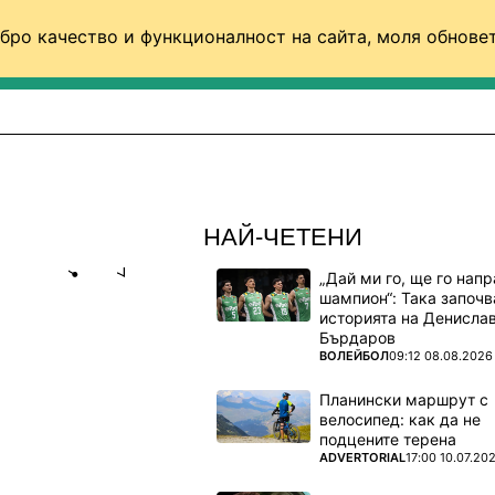
бро качество и функционалност на сайта, моля обновет
ФУТБОЛ (СВЯТ)
БАСКЕТБОЛ
ВОЛЕЙБОЛ
НАЙ-ЧЕТЕНИ
„Дай ми го, ще го нап
Share
save
шампион“: Така започв
историята на Денисла
Бърдаров
НА МАЧА С
ПОВЕЧЕ ОТ
ВОЛЕЙБОЛ
09:12 08.08.2026
ОФИЯ
Планински маршрут с
велосипед: как да не
подцените терена
ПОВЕЧЕ ОТ
ADVERTORIAL
17:00 10.07.20
е гост в