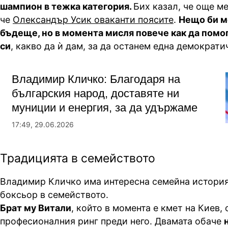
шампион в тежка категория.
Бих казал, че още м
че
Олександър Усик оваканти поясите
.
Нещо би мо
бъдеще, но в момента мисля повече как да помо
си
, какво да ѝ дам, за да останем една демократи
Владимир Кличко: Благодаря на
българския народ, доставяте ни
муниции и енергия, за да удържаме
17:49, 29.06.2026
Традицията в семейството
Владимир Кличко има интересна семейна история.
боксьор в семейството.
Брат му Витали
, който в момента е кмет на Киев, 
професионалния ринг преди него. Двамата обаче