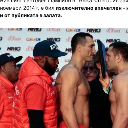
Бившият световен шампион в тежка категория заяв
ноември 2014 г. е бил
изключително впечатлен - и
и от публиката в залата.