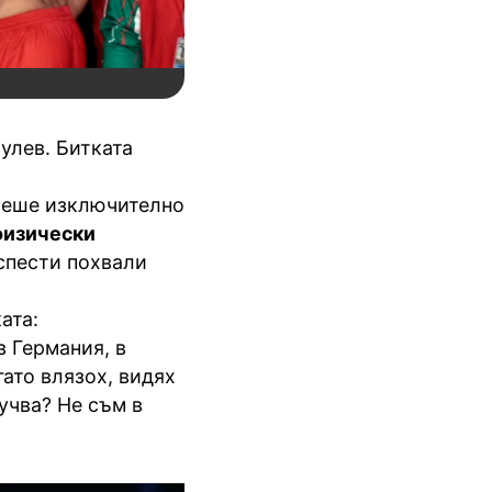
улев. Битката
 беше изключително
физически
 спести похвали
ата:
в Германия, в
гато влязох, видях
учва? Не съм в