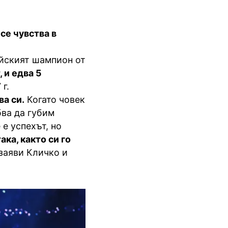
се чувства в
йският шампион от
, и едва 5
г.
а си.
Когато човек
бва да губим
е успехът, но
ака, както си го
 заяви Кличко и