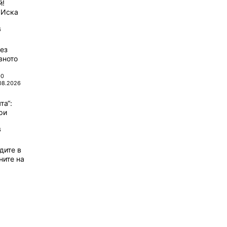
й!
 Иска
6
ез
вното
00
08.2026
та“:
ри
6
дите в
ните на