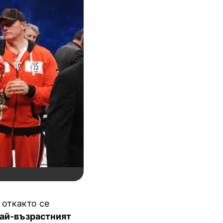
 откакто се
най-възрастният