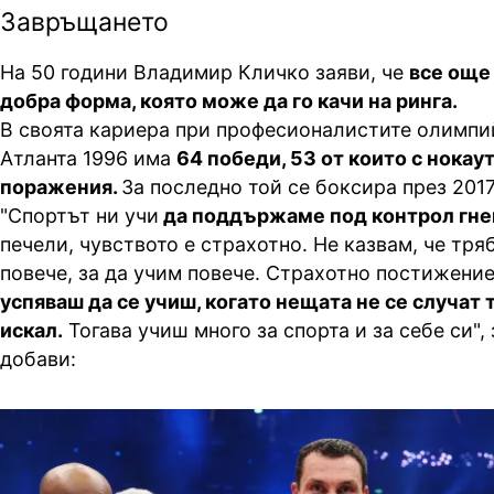
Завръщането
На 50 години Владимир Кличко заяви, че
все още 
добра форма, която може да го качи на ринга.
В своята кариера при професионалистите олимпи
Атланта 1996 има
64 победи, 53 от които с нокаут
поражения.
За последно той се боксира през 2017 
"Спортът ни учи
да поддържаме под контрол гнев
печели, чувството е страхотно. Не казвам, че тря
повече, за да учим повече. Страхотно постижение 
успяваш да се учиш, когато нещата не се случат т
искал.
Тогава учиш много за спорта и за себе си",
добави: