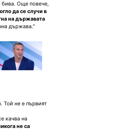
е бива. Още повече,
гло да се случи в
гна на държавата
чна държава."
 Той не е първият
се качва на
никога не са