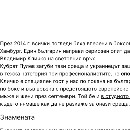
"Лице в лице"
През 2014 г. всички погледи бяха вперени в боксо
Хамбург. Един българин направи сериозен опит да
Владимир Кличко на световния връх.
Кубрат Пулев загуби тази среща и украинецът за
в тежка категория при професионалистите, но
спо
Кличко е специален гост у нас по покана на бълг
по бокс и във връзка с предстоящото европейско
мъже и жени през септември. Той бе и
в студиото
където нямаше как да не разкаже за онази среща.
Знамената