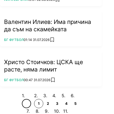
add favorites
Валентин Илиев: Има причина
да съм на скамейката
ПОВЕЧЕ ОТ
БГ ФУТБОЛ
01:14 31.07.2026
add favorites
Христо Стоичков: ЦСКА ще
расте, няма лимит
ПОВЕЧЕ ОТ
БГ ФУТБОЛ
00:47 31.07.2026
add favorites
1
2
3
4
5