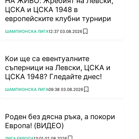
НА ЖИВО: Жребият на Левски,
ЦСКА и ЦСКА 1948 в
европейските клубни турнири
ПОВЕЧЕ ОТ
ШАМПИОНСКА ЛИГА
12:37 03.08.2026
add favorites
Кои ще са евентуалните
съперници на Левски, ЦСКА и
ЦСКА 1948? Гледайте днес!
ПОВЕЧЕ ОТ
ШАМПИОНСКА ЛИГА
09:38 03.08.2026
add favorites
Роден без дясна ръка, а покори
Европа! (ВИДЕО)
ПОВЕЧЕ ОТ
ЛИГА ЕВРОПА
13:01 02.08.2026