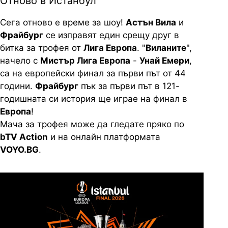
Отново в Истанбул
Сега отново е време за шоу!
Астън Вила
и
Фрайбург
се изправят един срещу друг в
битка за трофея от
Лига Европа
. "
Виланите
",
начело с
Мистър Лига Европа
-
Унай Емери
,
са на европейски финал за първи път от 44
години.
Фрайбург
пък за първи път в 121-
годишната си история ще играе на финал в
Европа
!
Мача за трофея може да гледате пряко по
bTV Action
и на онлайн платформата
VOYO.BG
.