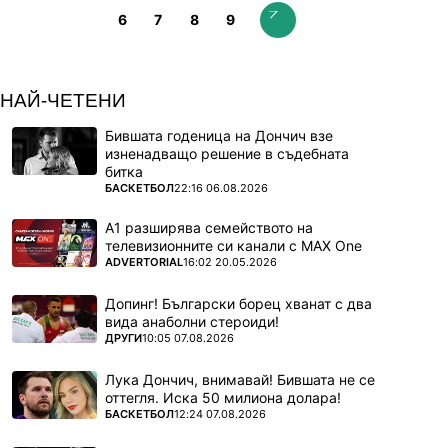
6
7
8
9
НАЙ-ЧЕТЕНИ
Бившата годеница на Дончич взе
изненадващо решение в съдебната
битка
ПОВЕЧЕ ОТ
БАСКЕТБОЛ
22:16 06.08.2026
А1 разширява семейството на
телевизионните си канали с MAX One
ПОВЕЧЕ ОТ
ADVERTORIAL
16:02 20.05.2026
Допинг! Български борец хванат с два
вида анаболни стероиди!
ПОВЕЧЕ ОТ
ДРУГИ
10:05 07.08.2026
Лука Дончич, внимавай! Бившата не се
оттегля. Иска 50 милиона долара!
ПОВЕЧЕ ОТ
БАСКЕТБОЛ
12:24 07.08.2026