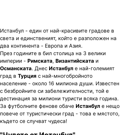
Истанбул - един от най-красивите градове в
света и единственият, който е разположен на
два континента - Европа и Азия.
През годините в бил столица на 3 велики
империи -
Римската
,
Византийската
и
Османската
. Днес
Истанбул
е най-големият
град в
Турция
с най-многобройното
население - около 16 милиона души. Известен
с безбройните си забележителности, той е
дестинация за милиони туристи всяка година.
За футболните фенове обаче
Истанбул
е нещо
повече от туристически град - това е мястото,
където се случват чудеса!