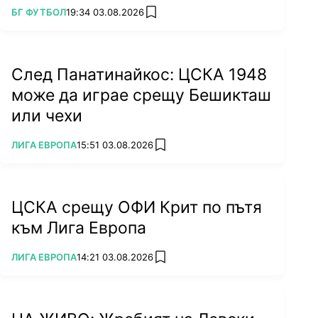
ПОВЕЧЕ ОТ
БГ ФУТБОЛ
19:34 03.08.2026
add favorites
След Панатинайкос: ЦСКА 1948
може да играе срещу Бешикташ
или чехи
ПОВЕЧЕ ОТ
ЛИГА ЕВРОПА
15:51 03.08.2026
add favorites
ЦСКА срещу ОФИ Крит по пътя
към Лига Европа
ПОВЕЧЕ ОТ
ЛИГА ЕВРОПА
14:21 03.08.2026
add favorites