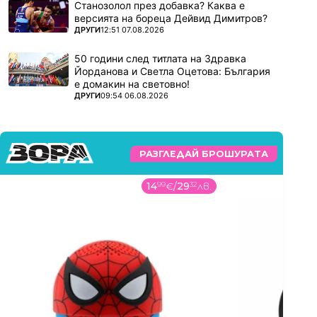
Станозолол през добавка? Каква е
версията на бореца Дейвид Димитров?
ПОВЕЧЕ ОТ
ДРУГИ
12:51 07.08.2026
50 години след титлата на Здравка
Йорданова и Светла Оцетова: България
е домакин на световно!
ПОВЕЧЕ ОТ
ДРУГИ
09:54 06.08.2026
РАЗГЛЕДАЙ БРОШУРАТА
14
99
€
/
29
32
лв.