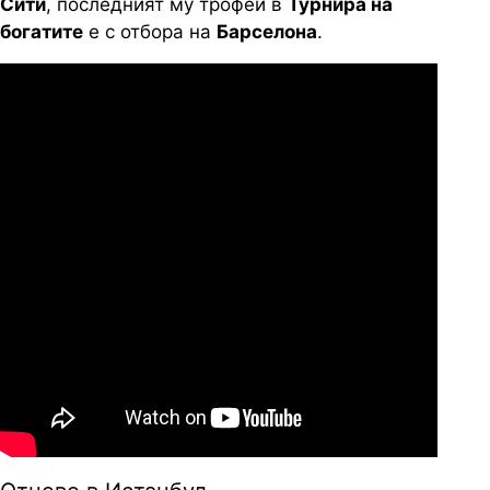
Сити
, последният му трофей в
Турнира на
богатите
е с отбора на
Барселона
.