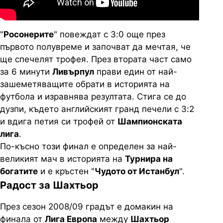
"
Росонерите
" повеждат с 3:0 още през
първото полувреме и започват да мечтая, че
ще спечелят трофея. През втората част само
за 6 минути
Ливърпул
прави един от най-
зашеметяващите обрати в историята на
футбола и изравнява резултата. Стига се до
дузпи, където английският гранд печели с 3:2
и вдига петия си трофей от
Шампионската
лига
.
По-късно този финал е определен за най-
великият мач в историята на
Турнира на
богатите
и е кръстен "
Чудото от Истанбул
".
Радост за Шахтьор
През сезон 2008/09 градът е домакин на
финала от
Лига Европа
между
Шахтьор