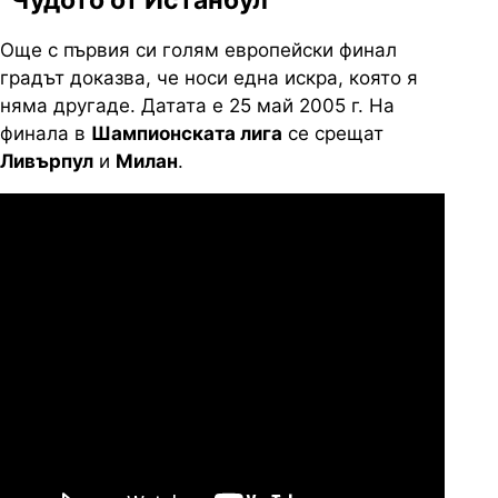
"Чудото от Истанбул"
Още с първия си голям европейски финал
градът доказва, че носи една искра, която я
няма другаде. Датата е 25 май 2005 г. На
финала в
Шампионската лига
се срещат
Ливърпул
и
Милан
.