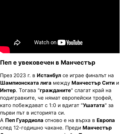
Пеп е увековечен в Манчестър
През 2023 г. в
Истанбул
се играе финалът на
Шампионската лига
между
Манчестър Сити
и
Интер
. Тогава "
гражданите
" слагат край на
подигравките, че нямат европейски трофей,
като побеждават с 1:0 и вдигат "
Ушатата
" за
първи път в историята си.
А
Пеп Гуардиола
отново е на върха в
Европа
след 12-годишно чакане. Преди
Манчестър