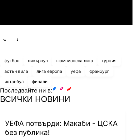
ПАОК
Share
save
футбол
ливърпул
шампионска лига
турция
астън вила
лига европа
уефа
фрайбург
истанбул
финали
Последвайте ни в:
facebook
instagram
youtube
ВСИЧКИ НОВИНИ
УЕФА потвърди: Макаби - ЦСКА
без публика!