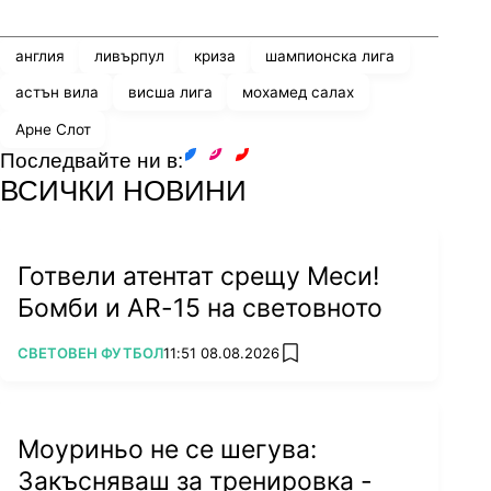
англия
ливърпул
криза
шампионска лига
астън вила
висша лига
мохамед салах
Арне Слот
Последвайте ни в:
facebook
instagram
youtube
ВСИЧКИ НОВИНИ
Готвели атентат срещу Меси!
Бомби и AR-15 на световното
ПОВЕЧЕ ОТ
СВЕТОВЕН ФУТБОЛ
11:51 08.08.2026
add favorites
Моуриньо не се шегува:
Закъсняваш за тренировка -