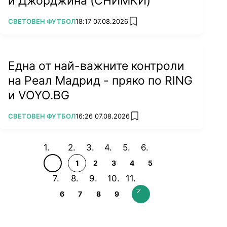
и Джорджина (СНИМКИ)
ПОВЕЧЕ ОТ
СВЕТОВЕН ФУТБОЛ
18:17 07.08.2026
add favorites
Една от най-важните контроли
на Реал Мадрид - пряко по RING
и VOYO.BG
ПОВЕЧЕ ОТ
СВЕТОВЕН ФУТБОЛ
16:26 07.08.2026
add favorites
1
2
3
4
5
6
7
8
9