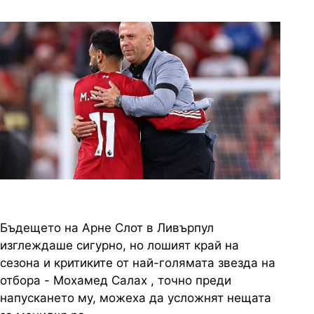
2 снимки
Бъдещето на Арне Слот в Ливърпул
изглеждаше сигурно, но лошият край на
сезона и критиките от най-голямата звезда на
отбора - Мохамед Салах , точно преди
напускането му, можеха да усложнят нещата