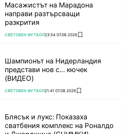
Масажистът на Марадона
направи разтърсващи
разкрития
ПОВЕЧЕ ОТ
СВЕТОВЕН ФУТБОЛ
23:54 07.08.2026
add favorites
Шампионът на Нидерландия
представи нов с... кючек
(ВИДЕО)
ПОВЕЧЕ ОТ
СВЕТОВЕН ФУТБОЛ
21:41 07.08.2026
add favorites
Блясък и лукс: Показаха
сватбения комплекс на Роналдо