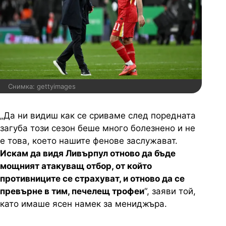
Снимка: gettyimages
„Да ни видиш как се сриваме след поредната
загуба този сезон беше много болезнено и не
е това, което нашите фенове заслужават.
Искам да видя Ливърпул отново да бъде
мощният атакуващ отбор, от който
противниците се страхуват, и отново да се
превърне в тим, печелещ трофеи
“, заяви той,
като имаше ясен намек за мениджъра.