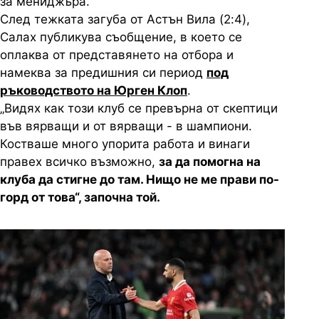
за мениджъра.
След тежката загуба от Астън Вила (2:4),
Салах публикува съобщение, в което се
оплаква от представянето на отбора и
намеква за предишния си период
под
ръководството на Юрген Клоп
.
„Видях как този клуб се превърна от скептици
във вярващи и от вярващи - в шампиони.
Костваше много упорита работа и винаги
правех всичко възможно,
за да помогна на
клуба да стигне до там. Нищо не ме прави по-
горд от това“, започна той.