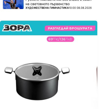
на световното първенство
ПОВЕЧЕ ОТ
ХУДОЖЕСТВЕНА ГИМНАСТИКА
10:00 08.08.2026
РАЗГЛЕДАЙ БРОШУРАТА
69
60
€
/
136
13
лв.