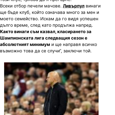
Всеки отбор печели мачове.
Ливърпул
винаги
ще бъде клуб, който означава много за мен и
моето семейство. Искам да го видя успешен
дълго време, след като продължа напред.
Както винаги съм казвал, класирането за
Шампионската лига следващия сезон е
абсолютният минимум
и ще направя всичко
възможно това да се случи“, заключи той.