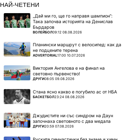
НАЙ-ЧЕТЕНИ
„Дай ми го, ще го направя шампион“:
Така започва историята на Денислав
Бърдаров
ПОВЕЧЕ ОТ
ВОЛЕЙБОЛ
09:12 08.08.2026
Планински маршрут с велосипед: как да
не подцените терена
ПОВЕЧЕ ОТ
ADVERTORIAL
17:00 10.07.2026
Виктория Ангелова е на финал на
световно първенство!
ПОВЕЧЕ ОТ
ДРУГИ
08:05 09.08.2026
Стана ясно какво е погубило ас от НБА
ПОВЕЧЕ ОТ
БАСКЕТБОЛ
23:24 08.08.2026
Джудистите ни със синдром на Даун
започнаха световното с два медала
ПОВЕЧЕ ОТ
ДРУГИ
20:59 07.08.2026
Руските гимнастички без знаме и химн