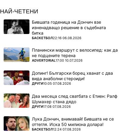
НАЙ-ЧЕТЕНИ
Бившата годеница на Дончич взе
изненадващо решение в съдебната
битка
ПОВЕЧЕ ОТ
БАСКЕТБОЛ
22:16 06.08.2026
Планински маршрут с велосипед: как да
не подцените терена
ПОВЕЧЕ ОТ
ADVERTORIAL
17:00 10.07.2026
Допинг! Български борец хванат с два
вида анаболни стероиди!
ПОВЕЧЕ ОТ
ДРУГИ
10:05 07.08.2026
Два месеца след сватбата с Етиен: Ралф
Шумахер стана дядо
ПОВЕЧЕ ОТ
ДРУГИ
17:08 07.08.2026
Лука Дончич, внимавай! Бившата не се
оттегля. Иска 50 милиона долара!
ПОВЕЧЕ ОТ
БАСКЕТБОЛ
12:24 07.08.2026