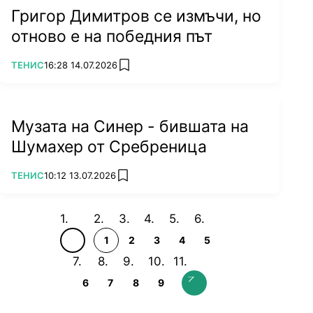
Григор Димитров се измъчи, но
отново е на победния път
ПОВЕЧЕ ОТ
ТЕНИС
16:28 14.07.2026
add favorites
Музата на Синер - бившата на
Шумахер от Сребреница
ПОВЕЧЕ ОТ
ТЕНИС
10:12 13.07.2026
add favorites
1
2
3
4
5
6
7
8
9