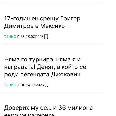
17-годишен срещу Григор
Димитров в Мексико
ПОВЕЧЕ ОТ
ТЕНИС
11:35 26.07.2026
add favorites
Няма го турнира, няма я и
наградата! Денят, в който се
роди легендата Джокович
ПОВЕЧЕ ОТ
ТЕНИС
08:10 24.07.2026
add favorites
Доверих му се... и 36 милиона
евро се изпариха