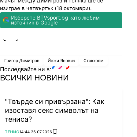
Мачът между Димитров и поляка ще се
изиграе в четвъртък (18 октомври).
Изберете BTVsport.bg като любим
източник в Google
Share
save
Григор Димитров
Йежи Янович
Стокхолм
Последвайте ни в:
facebook
instagram
youtube
ВСИЧКИ НОВИНИ
"Твърде си привързана": Как
изоставя секс символът на
тениса?
ПОВЕЧЕ ОТ
ТЕНИС
14:44 26.07.2026
add favorites