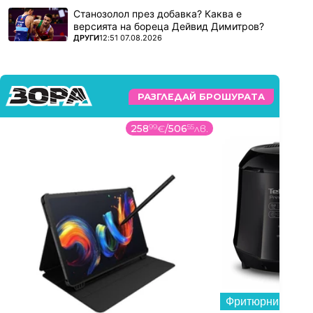
Станозолол през добавка? Каква е
версията на бореца Дейвид Димитров?
ПОВЕЧЕ ОТ
ДРУГИ
12:51 07.08.2026
РАЗГЛЕДАЙ БРОШУРАТА
258
99
€
/
506
55
лв.
Фритюрник Tefal