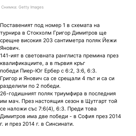
Снимка: Getty Images
Поставеният под номер 1 в схемата на
турнира в Стокхолм Григор Димитров ще
срещне високия 203 сантиметра поляк Йежи
Янович.
141-ият в световната ранглиста премина през
квалификациите, а в първия кръг
победи Пиер-Юг Ербер с 6:2, 3:6, 6:3.
Григор и Янович са се срещали 4 път и са си
разделили по 2 победи.
26-годишният поляк триумфира в последния
им мач. През настоящия сезон в Щутгарт той
се наложи със 7:6(4), 6:3. Преди това
Димитров има две победи - в София през 2014
г. и през 2014 г. в Синсинати.