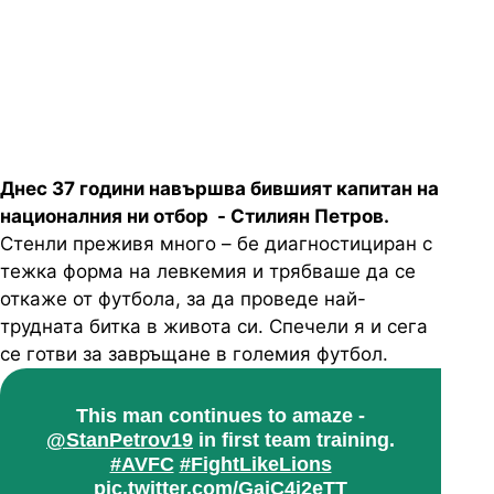
тренира с първия отбор на Астън
Вила
Днес 37 години навършва бившият капитан на
националния ни отбор - Стилиян Петров.
Стенли преживя много – бе диагностициран с
тежка форма на левкемия и трябваше да се
откаже от футбола, за да проведе най-
трудната битка в живота си. Спечели я и сега
се готви за завръщане в големия футбол.
This man continues to amaze -
@StanPetrov19
in first team training.
#AVFC
#FightLikeLions
pic.twitter.com/GajC4i2eTT