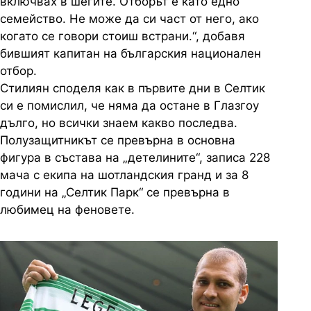
включвах в шегите. Отборът е като едно
семейство. Не може да си част от него, ако
когато се говори стоиш встрани.“, добавя
бившият капитан на българския национален
отбор.
Стилиян споделя как в първите дни в Селтик
си е помислил, че няма да остане в Глазгоу
дълго, но всички знаем какво последва.
Полузащитникът се превърна в основна
фигура в състава на „детелините“, записа 228
мача с екипа на шотландския гранд и за 8
години на „Селтик Парк“ се превърна в
любимец на феновете.