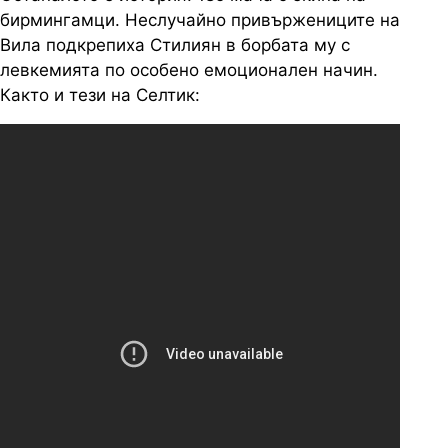
бирмингамци. Неслучайно привържениците на
Вила подкрепиха Стилиян в борбата му с
левкемията по особено емоционален начин.
Както и тези на Селтик: