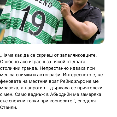
„Няма как да се скриеш от запалянковците.
Особено ако играеш за някой от двата
столични гранда. Непрестанно идваха при
мен за снимки и автографи. Интересното е, че
феновете на местния враг Рейнджърс не ме
мразеха, а напротив – държаха се приятелски
с мен. Само веднъж в Абърдийн ме замеряха
със снежни топки при корнерите.“, споделя
Стенли.