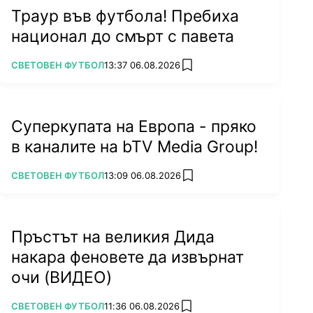
Траур във футбола! Пребиха
национал до смърт с павета
ПОВЕЧЕ ОТ
СВЕТОВЕН ФУТБОЛ
13:37 06.08.2026
add favorites
Суперкупата на Европа - пряко
в каналите на bTV Media Group!
ПОВЕЧЕ ОТ
СВЕТОВЕН ФУТБОЛ
13:09 06.08.2026
add favorites
Пръстът на великия Дида
накара феновете да извърнат
очи (ВИДЕО)
ПОВЕЧЕ ОТ
СВЕТОВЕН ФУТБОЛ
11:36 06.08.2026
add favorites