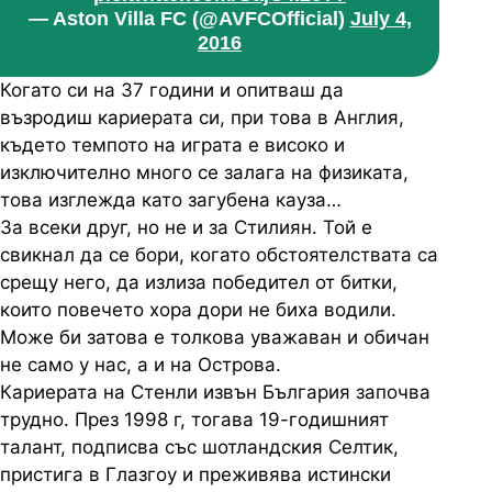
— Aston Villa FC (@AVFCOfficial)
July 4,
2016
Когато си на 37 години и опитваш да
възродиш кариерата си, при това в Англия,
където темпото на играта е високо и
изключително много се залага на физиката,
това изглежда като загубена кауза…
За всеки друг, но не и за Стилиян. Той е
свикнал да се бори, когато обстоятелствата са
срещу него, да излиза победител от битки,
които повечето хора дори не биха водили.
Може би затова е толкова уважаван и обичан
не само у нас, а и на Острова.
Кариерата на Стенли извън България започва
трудно. През 1998 г, тогава 19-годишният
талант, подписва със шотландския Селтик,
пристига в Глазгоу и преживява истински