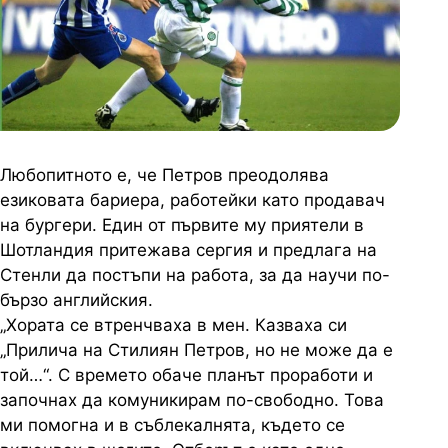
Любопитното е, че Петров преодолява
езиковата бариера, работейки като продавач
на бургери. Един от първите му приятели в
Шотландия притежава сергия и предлага на
Стенли да постъпи на работа, за да научи по-
бързо английския.
„Хората се втренчваха в мен. Казваха си
„Прилича на Стилиян Петров, но не може да е
той…“. С времето обаче планът проработи и
започнах да комуникирам по-свободно. Това
ми помогна и в съблекалнята, където се