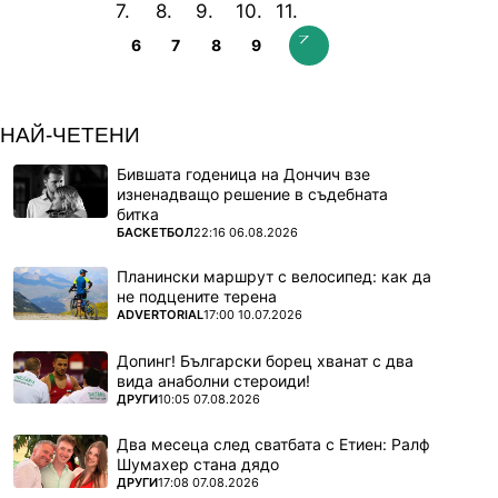
6
7
8
9
НАЙ-ЧЕТЕНИ
Бившата годеница на Дончич взе
изненадващо решение в съдебната
битка
ПОВЕЧЕ ОТ
БАСКЕТБОЛ
22:16 06.08.2026
Планински маршрут с велосипед: как да
не подцените терена
ПОВЕЧЕ ОТ
ADVERTORIAL
17:00 10.07.2026
Допинг! Български борец хванат с два
вида анаболни стероиди!
ПОВЕЧЕ ОТ
ДРУГИ
10:05 07.08.2026
Два месеца след сватбата с Етиен: Ралф
Шумахер стана дядо
ПОВЕЧЕ ОТ
ДРУГИ
17:08 07.08.2026