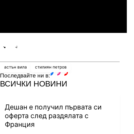
Мджельби
Линкълн Ред Импс
Share
save
астън вила
стилиян петров
Последвайте ни в:
facebook
instagram
youtube
ВСИЧКИ НОВИНИ
Дешан е получил първата си
оферта след раздялата с
Франция