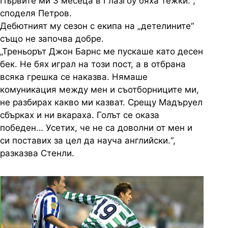
Първите ми 3 месеца в Глазгоу бяха тежки.“,
споделя Петров.
Дебютният му сезон с екипа на „детелините“
също не започва добре.
„Треньорът Джон Барнс ме пускаше като десен
бек. Не бях играл на този пост, а в отбрана
всяка грешка се наказва. Нямаше
комуникация между мен и съотборниците ми,
не разбирах какво ми казват. Срещу Мадъруел
сбърках и ни вкараха. Голът се оказа
победен… Усетих, че не са доволни от мен и
си поставих за цел да науча английски.“,
разказва Стенли.