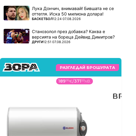
Лука Дончич, внимавай! Бившата не се
оттегля. Иска 50 милиона долара!
ПОВЕЧЕ ОТ
БАСКЕТБОЛ
12:24 07.08.2026
Станозолол през добавка? Каква е
версията на бореца Дейвид Димитров?
ПОВЕЧЕ ОТ
ДРУГИ
12:51 07.08.2026
РАЗГЛЕДАЙ БРОШУРАТА
189
99
€
/
371
59
лв.