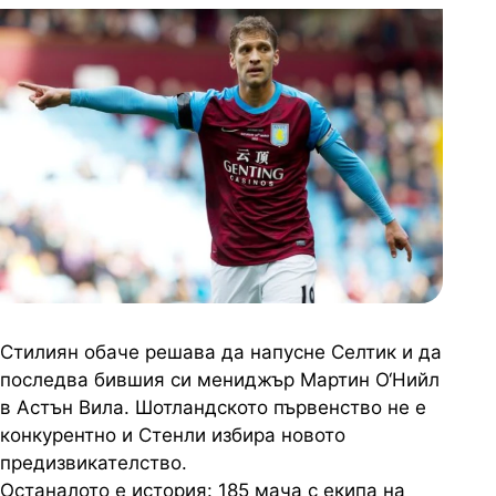
Стилиян обаче решава да напусне Селтик и да
последва бившия си мениджър Мартин О‘Нийл
в Астън Вила. Шотландското първенство не е
конкурентно и Стенли избира новото
предизвикателство.
Останалото е история: 185 мача с екипа на