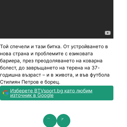
Той спечели и тази битка. От устройването в
нова страна и проблемите с езиковата
бариера, през преодоляването на коварна
болест, до завръщането на терена на 37-
годишна възраст – и в живота, и във футбола
Стилиян Петров е борец.
Изберете BTVsport.bg като любим
източник в Google