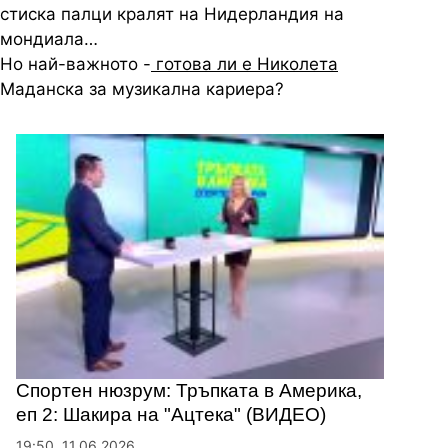
стиска палци кралят на Нидерландия на
мондиала…
Но най-важното -
готова ли е Николета
Маданска за музикална кариера?
Спортен нюзрум: Тръпката в Америка,
еп 2: Шакира на "Ацтека" (ВИДЕО)
19:50, 11.06.2026