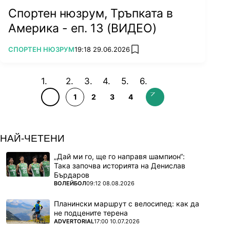
Спортен нюзрум, Тръпката в
Америка - еп. 13 (ВИДЕО)
ПОВЕЧЕ ОТ
СПОРТЕН НЮЗРУМ
19:18 29.06.2026
add favorites
1
2
3
4
НАЙ-ЧЕТЕНИ
„Дай ми го, ще го направя шампион“:
Така започва историята на Денислав
Бърдаров
ПОВЕЧЕ ОТ
ВОЛЕЙБОЛ
09:12 08.08.2026
Планински маршрут с велосипед: как да
не подцените терена
ПОВЕЧЕ ОТ
ADVERTORIAL
17:00 10.07.2026