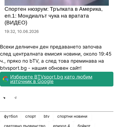
Спортен нюзрум: Тръпката в Америка,
еп.1: Мондиалът чука на вратата
(ВИДЕО)
19:32, 10.06.2026
Всеки делничен ден предаването започва
след централната емисия новини, около 19:45
ч., пряко по bTV, а след това преминава на
btvsport.bg - нашия обновен сайт!
Изберете BTVsport.bg като любим
източник в Google
Share
save
футбол
спорт
btv
спортни новини
световно първенство
епизод 4
бойкот