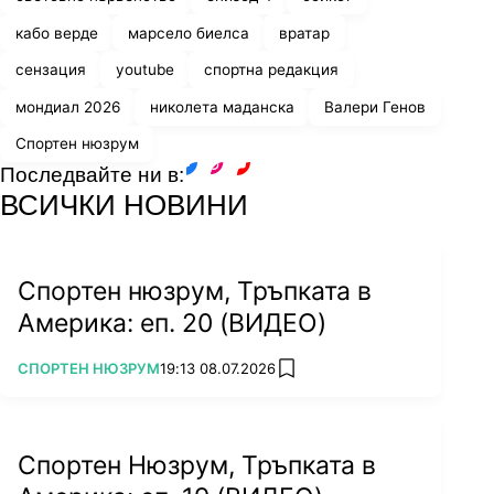
кабо верде
марсело биелса
вратар
сензация
youtube
спортна редакция
мондиал 2026
николета маданска
Валери Генов
Спортен нюзрум
Последвайте ни в:
facebook
instagram
youtube
ВСИЧКИ НОВИНИ
Спортен нюзрум, Тръпката в
Америка: еп. 20 (ВИДЕО)
ПОВЕЧЕ ОТ
СПОРТЕН НЮЗРУМ
19:13 08.07.2026
add favorites
Спортен Нюзрум, Тръпката в