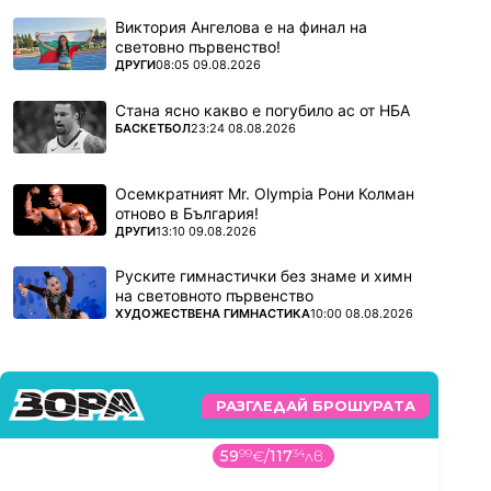
Виктория Ангелова е на финал на
световно първенство!
ПОВЕЧЕ ОТ
ДРУГИ
08:05 09.08.2026
Стана ясно какво е погубило ас от НБА
ПОВЕЧЕ ОТ
БАСКЕТБОЛ
23:24 08.08.2026
Осемкратният Mr. Olympia Рони Колман
отново в България!
ПОВЕЧЕ ОТ
ДРУГИ
13:10 09.08.2026
Руските гимнастички без знаме и химн
на световното първенство
ПОВЕЧЕ ОТ
ХУДОЖЕСТВЕНА ГИМНАСТИКА
10:00 08.08.2026
РАЗГЛЕДАЙ БРОШУРАТА
59
99
€
/
117
34
лв.