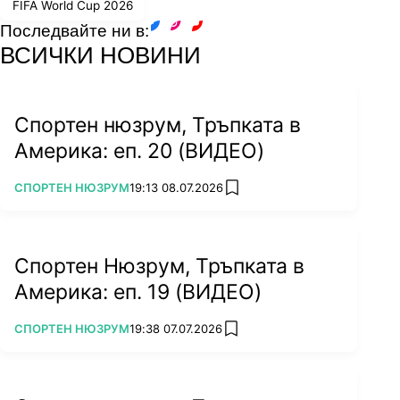
FIFA World Cup 2026
Последвайте ни в:
facebook
instagram
youtube
ВСИЧКИ НОВИНИ
Спортен нюзрум, Тръпката в
Америка: еп. 20 (ВИДЕО)
ПОВЕЧЕ ОТ
СПОРТЕН НЮЗРУМ
19:13 08.07.2026
add favorites
Спортен Нюзрум, Тръпката в
Америка: еп. 19 (ВИДЕО)
ПОВЕЧЕ ОТ
СПОРТЕН НЮЗРУМ
19:38 07.07.2026
add favorites