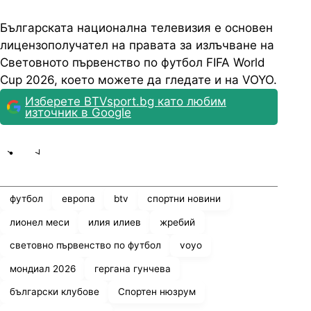
Българската национална телевизия е основен
лицензополучател на правата за излъчване на
Световното първенство по футбол FIFA World
Cup 2026, което можете да гледате и на VOYO.
Изберете BTVsport.bg като любим
източник в Google
Share
save
футбол
европа
btv
спортни новини
лионел меси
илия илиев
жребий
световно първенство по футбол
voyo
мондиал 2026
гергана гунчева
български клубове
Спортен нюзрум