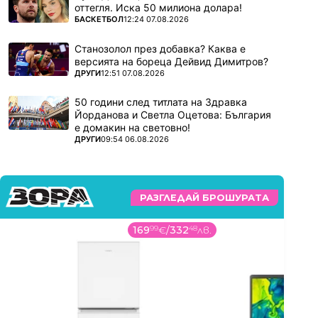
оттегля. Иска 50 милиона долара!
ПОВЕЧЕ ОТ
БАСКЕТБОЛ
12:24 07.08.2026
Станозолол през добавка? Каква е
версията на бореца Дейвид Димитров?
ПОВЕЧЕ ОТ
ДРУГИ
12:51 07.08.2026
50 години след титлата на Здравка
Йорданова и Светла Оцетова: България
е домакин на световно!
ПОВЕЧЕ ОТ
ДРУГИ
09:54 06.08.2026
РАЗГЛЕДАЙ БРОШУРАТА
169
99
€
/
332
48
лв.