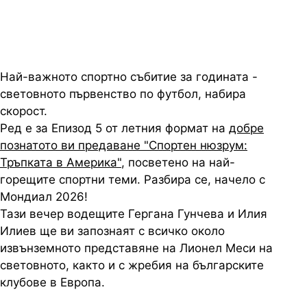
Най-важното спортно събитие за годината -
световното първенство по футбол, набира
скорост.
Ред е за Епизод 5 от летния формат на
добре
познатото ви предаване "Спортен нюзрум:
Тръпката в Америка"
, посветено на най-
горещите спортни теми. Разбира се, начело с
Мондиал 2026!
Тази вечер водещите Гергана Гунчева и Илия
Илиев ще ви запознаят с всичко около
извънземното представяне на Лионел Меси на
световното, както и с жребия на българските
клубове в Европа.