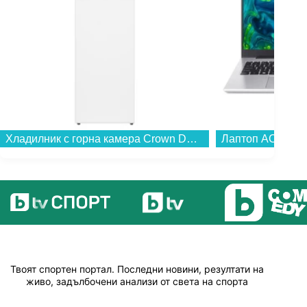
Хладилник с горна камера Crown DF154WH , 157 l, E , Бял , Статична...
Твоят спортен портал. Последни новини, резултати на
живо, задълбочени анализи от света на спорта