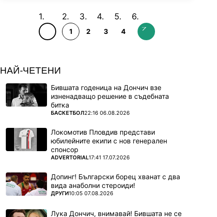
1
2
3
4
НАЙ-ЧЕТЕНИ
Бившата годеница на Дончич взе
изненадващо решение в съдебната
битка
ПОВЕЧЕ ОТ
БАСКЕТБОЛ
22:16 06.08.2026
Локомотив Пловдив представи
юбилейните екипи с нов генерален
спонсор
ПОВЕЧЕ ОТ
ADVERTORIAL
17:41 17.07.2026
Допинг! Български борец хванат с два
вида анаболни стероиди!
ПОВЕЧЕ ОТ
ДРУГИ
10:05 07.08.2026
Лука Дончич, внимавай! Бившата не се