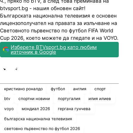
ч., пряко по bTV, а след това преминава на
btvsport.bg - нашия обновен сайт!
Българската национална телевизия е основен
лицензополучател на правата за излъчване на
Световното първенство по футбол FIFA World
Cup 2026, което можете да гледате и на VOYO.
Изберете BTVsport.bg като любим
източник в Google
Share
save
кристиано роналдо
футбол
англия
спорт
btv
спортни новини
португалия
илия илиев
voyo
мондиал 2026
гергана гунчева
българска национална телевизия
световно първенство по футбол 2026