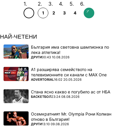
1
2
3
4
НАЙ-ЧЕТЕНИ
България има световна шампионка по
лека атлетика!
ПОВЕЧЕ ОТ
ДРУГИ
00:43 10.08.2026
А1 разширява семейството на
телевизионните си канали с MAX One
ПОВЕЧЕ ОТ
ADVERTORIAL
16:02 20.05.2026
Стана ясно какво е погубило ас от НБА
ПОВЕЧЕ ОТ
БАСКЕТБОЛ
23:24 08.08.2026
Осемкратният Mr. Olympia Рони Колман
отново в България!
ПОВЕЧЕ ОТ
ДРУГИ
13:10 09.08.2026