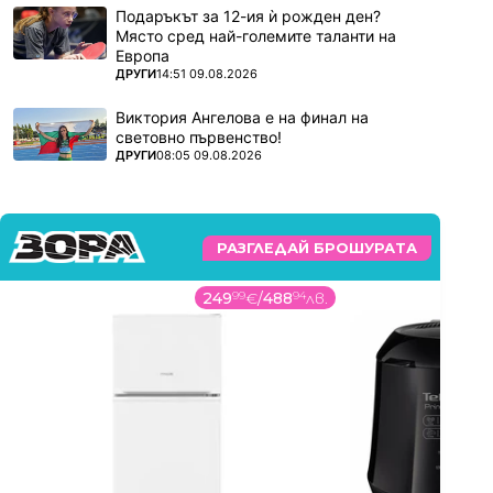
Подаръкът за 12-ия ѝ рожден ден?
Място сред най-големите таланти на
Европа
ПОВЕЧЕ ОТ
ДРУГИ
14:51 09.08.2026
Виктория Ангелова е на финал на
световно първенство!
ПОВЕЧЕ ОТ
ДРУГИ
08:05 09.08.2026
РАЗГЛЕДАЙ БРОШУРАТА
249
99
€
/
488
94
лв.