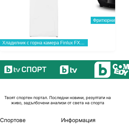
Фритюрник Tefal
Хладилник с горна камера Finlux FXRA 28310E , 243 l, E , Бял , Статична...
Твоят спортен портал. Последни новини, резултати на
живо, задълбочени анализи от света на спорта
Спортове
Информация