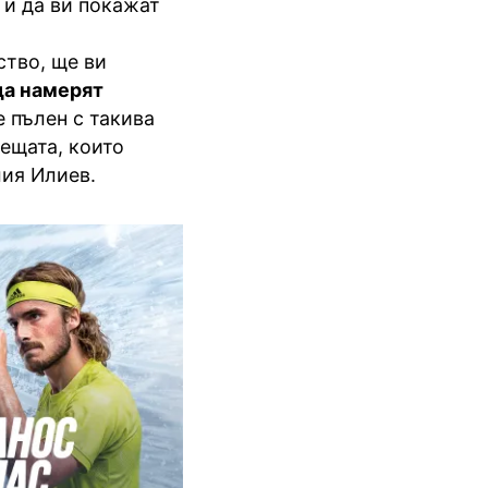
 и да ви покажат
ство, ще ви
да намерят
 пълен с такива
нещата, които
лия Илиев.