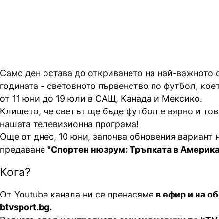
различен час
Само ден остава до откриването на най-важното 
годината - световното първенство по футбол, кое
от 11 юни до 19 юли в САЩ, Канада и Мексико.
Клишето, че светът ще бъде футбол е вярно и тов
нашата телевизионна програма!
Още от днес, 10 юни, започва обновения вариант 
предаване
"Спортен нюзрум: Тръпката в Америка
Кога?
От Youtube канала ни се пренасяме
в ефир и на о
btvsport.bg
.