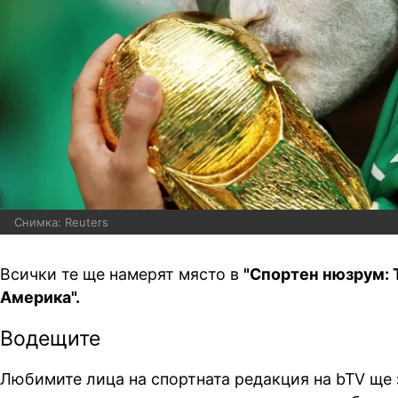
Снимка: Reuters
Всички те ще намерят място в
"Спортен нюзрум: 
Америка".
Водещите
Любимите лица на спортната редакция на bTV ще 