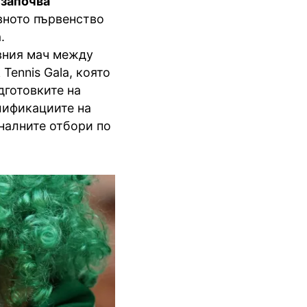
 започва
вното първенство
а.
вния мач между
 Tennis Gala, която
одготовките на
лификациите на
налните отбори по