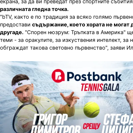
екрана, за да ви преведат през спортните събития
различната гледна точка.
"bTV, както е по традиция за всяко голямо първен
предостави
съдържание, което хората не могат 
другаде.
"Спорен нюзрум: Тръпката в Америка" ще
теми - за оракулите, за изкуствения интелект, за 
обграждат такова световно първенство", заяви И