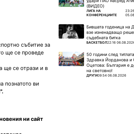
удари ПАО насред Ати
(ВИДЕО)
ПОВЕЧЕ ОТ
ЛИГА НА
23:2
КОНФЕРЕНЦИИТЕ
05.0
Бившата годеница на 
взе изненадващо реше
съдебната битка
ПОВЕЧЕ ОТ
БАСКЕТБОЛ
22:16 06.08.202
спортно събитие за
то ще се проведе
50 години след титлата
Здравка Йорданова и 
Оцетова: България е 
а ще се отрази и в
на световно!
ПОВЕЧЕ ОТ
ДРУГИ
09:54 06.08.2026
на познатото ви
".
бновения ни сайт