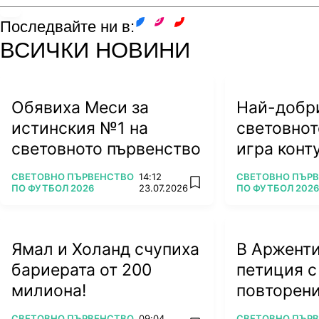
Последвайте ни в:
facebook
instagram
youtube
ВСИЧКИ НОВИНИ
Обявиха Меси за
Най-добри
истинския №1 на
световнот
световното първенство
игра конту
ляга под 
ПОВЕЧЕ ОТ
ПОВЕЧЕ ОТ
СВЕТОВНО ПЪРВЕНСТВО
14:12
СВЕТОВНО ПЪР
add favorites
ПО ФУТБОЛ 2026
23.07.2026
ПО ФУТБОЛ 2026
Ямал и Холанд счупиха
В Арженти
бариерата от 200
петиция с
милиона!
повторени
ПОВЕЧЕ ОТ
ПОВЕЧЕ ОТ
СВЕТОВНО ПЪРВЕНСТВО
09:04
СВЕТОВНО ПЪР