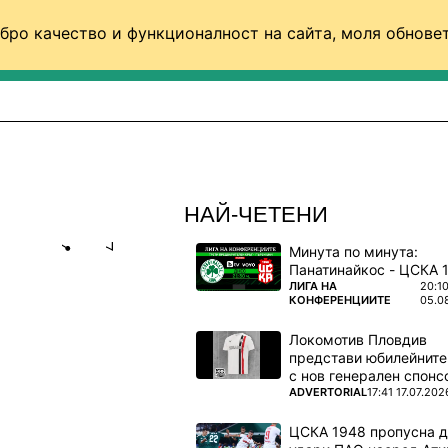
бро качество и функционалност на сайта, моля обновет
ФУТБОЛ (СВЯТ)
БАСКЕТБОЛ
ВОЛЕЙБОЛ
НАЙ-ЧЕТЕНИ
Минута по минута:
Share
save
ПОВЕЧЕ ОТ
ЛИГА НА
20:1
КОНФЕРЕНЦИИТЕ
05.0
В
Локомотив Пловдив
АКВО ДА
представи юбилейните
с нов генерален спонс
ПОВЕЧЕ ОТ
ADVERTORIAL
17:41 17.07.202
 с
ЦСКА 1948 пропусна 