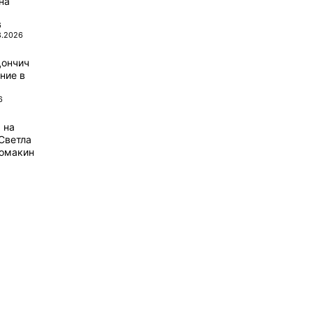
на
6
8.2026
Дончич
ние в
6
 на
Светла
домакин