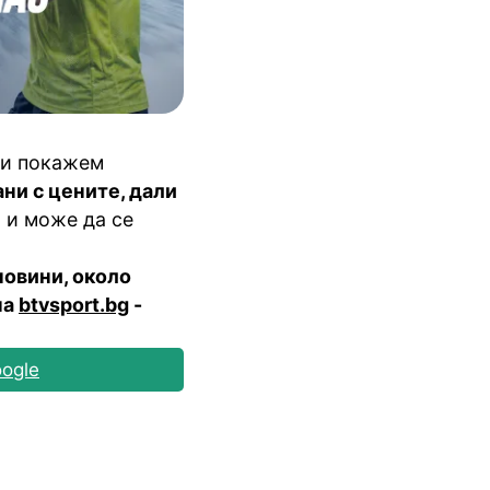
 ви покажем
ни с цените, дали
 и може да се
новини, около
на
btvsport.bg
-
ogle