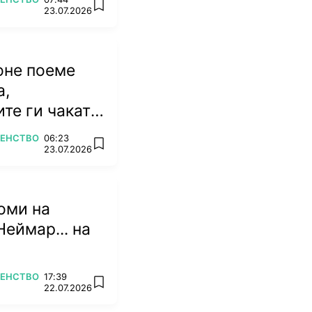
add favorites
23.07.2026
оне поеме
а,
те ги чакат
емена
ВЕНСТВО
06:23
add favorites
23.07.2026
оми на
Неймар... на
ВЕНСТВО
17:39
add favorites
22.07.2026