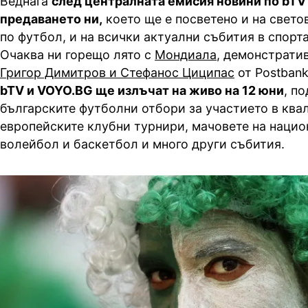
Веднага
след централната емисия новини по bTV
предаването ни,
което ще е посветено и на свето
по футбол, и на всички актуални събития в спорт
Очаква ни горещо лято с
Мондиала
, демонстрати
Григор Димитров и Стефанос Циципас
от Postbank
bTV и VOYO.BG ще излъчат на живо на 12 юни
, п
българските футболни отбори за участието в ква
европейските клубни турнири, мачовете на нацио
волейбол и баскетбол и много други събития.