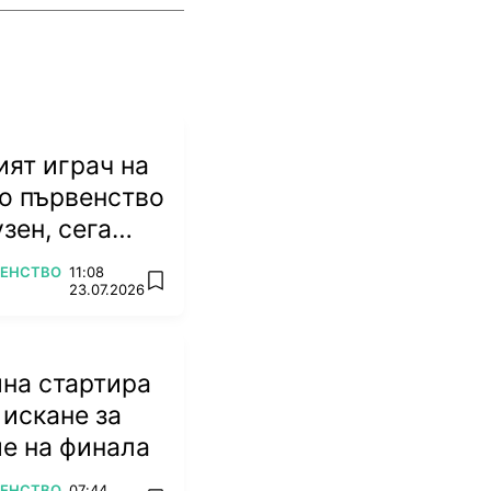
ят играч на
о първенство
зен, сега
ножа
ВЕНСТВО
11:08
add favorites
23.07.2026
на стартира
 искане за
е на финала
ВЕНСТВО
07:44