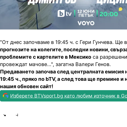
"От днес започваме в 19:45 ч. с Гери Гунчева. Ще
прогнозите на колегите, последни новини, свърза
проблемите с картелите в Мексико
са разрешени
провеждат мачове...", загатна Валери Генов.
Предаването започва след централната емисия 
19:45 ч., пряко по bTV, а след това ще премине и 
нашия обновен сайт!
Изберете BTVsport.bg като любим източник в Go
Share
save