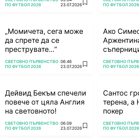
add favorites
ПО ФУТБОЛ 2026
23.07.2026
ПО ФУТБОЛ 2026
„Момичета, сега може
Ако Симе
да спрете да се
Аржентин
преструвате...“
съперници
тежки вр
ПОВЕЧЕ ОТ
ПОВЕЧЕ ОТ
СВЕТОВНО ПЪРВЕНСТВО
06:46
СВЕТОВНО ПЪР
add favorites
ПО ФУТБОЛ 2026
23.07.2026
ПО ФУТБОЛ 2026
Дейвид Бекъм спечели
Сантос гр
повече от цяла Англия
терена, а 
на световното!
покер
ПОВЕЧЕ ОТ
ПОВЕЧЕ ОТ
СВЕТОВНО ПЪРВЕНСТВО
06:09
СВЕТОВНО ПЪР
add favorites
ПО ФУТБОЛ 2026
23.07.2026
ПО ФУТБОЛ 2026