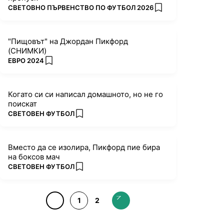
ПОВЕЧЕ ОТ
СВЕТОВНО ПЪРВЕНСТВО ПО ФУТБОЛ 2026
add favorites
"Пищовът" на Джордан Пикфорд
(СНИМКИ)
ПОВЕЧЕ ОТ
ЕВРО 2024
add favorites
Когато си си написал домашното, но не го
поискат
ПОВЕЧЕ ОТ
СВЕТОВЕН ФУТБОЛ
add favorites
Вместо да се изолира, Пикфорд пие бира
на боксов мач
ПОВЕЧЕ ОТ
СВЕТОВЕН ФУТБОЛ
add favorites
1
2