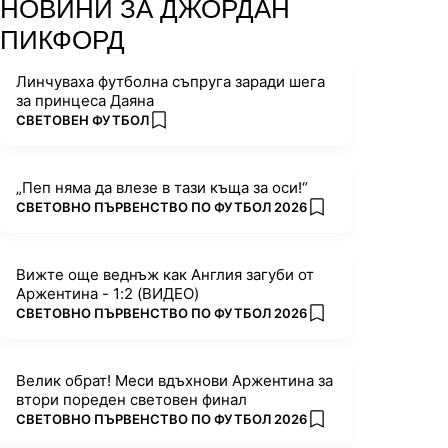
НОВИНИ ЗА ДЖОРДАН
ПИКФОРД
Линчуваха футболна съпруга заради шега
за принцеса Даяна
ПОВЕЧЕ ОТ
СВЕТОВЕН ФУТБОЛ
add favorites
„Пеп няма да влезе в тази къща за оси!“
ПОВЕЧЕ ОТ
СВЕТОВНО ПЪРВЕНСТВО ПО ФУТБОЛ 2026
add favorites
Вижте още веднъж как Англия загуби от
Аржентина - 1:2 (ВИДЕО)
ПОВЕЧЕ ОТ
СВЕТОВНО ПЪРВЕНСТВО ПО ФУТБОЛ 2026
add favorites
Велик обрат! Меси вдъхнови Аржентина за
втори пореден световен финал
ПОВЕЧЕ ОТ
СВЕТОВНО ПЪРВЕНСТВО ПО ФУТБОЛ 2026
add favorites