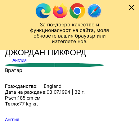
Към съдържанието
МОБИЛ
За по-добро качество и
Шампионска лига
Лига Европа
Лига на Конференциите
функционалност на сайта, моля
ЧАЛО
СТАТИСТИКИ
обновете вашия браузър или
изтеглете нов.
ДЖОРДАН ПИКФОРД
Англия
1
Вратар
Гражданство:
England
Дата на раждане:
03.07.1994 | 32 г.
Ръст:
185 cm см
Тегло:
77 kg кг.
Англия