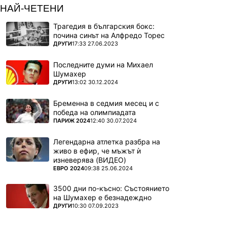
НАЙ-ЧЕТЕНИ
Трагедия в българския бокс:
почина синът на Алфредо Торес
ПОВЕЧЕ ОТ
ДРУГИ
17:33 27.06.2023
Последните думи на Михаел
Шумахер
ПОВЕЧЕ ОТ
ДРУГИ
13:02 30.12.2024
Бременна в седмия месец и с
победа на олимпиадата
ПОВЕЧЕ ОТ
ПАРИЖ 2024
12:40 30.07.2024
Легендарна атлетка разбра на
живо в ефир, че мъжът ѝ
изневерява (ВИДЕО)
ПОВЕЧЕ ОТ
ЕВРО 2024
09:38 25.06.2024
3500 дни по-късно: Състоянието
на Шумахер е безнадеждно
ПОВЕЧЕ ОТ
ДРУГИ
10:30 07.09.2023