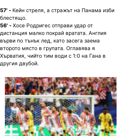
57' -
Кейн стреля, а стражът на Панама изби
блестящо.
56' -
Хосе Родригес отправи удар от
дистанция малко покрай вратата. Англия
върви по тънък лед, като засега заема
второто място в групата. Оглавява я
Хърватия, чийто тим води с 1:0 на Гана в
другия двубой.