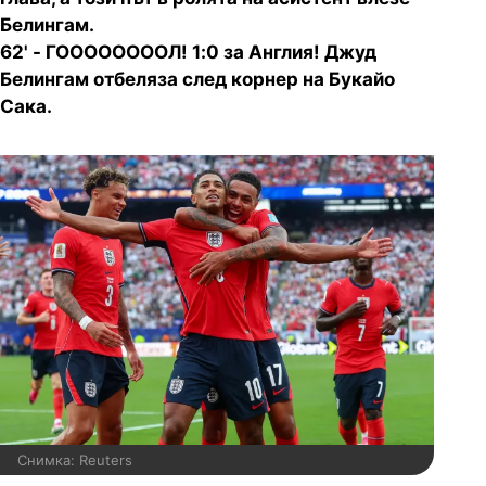
Белингам.
62' - ГООООООООЛ! 1:0 за Англия! Джуд
Белингам отбеляза след корнер на Букайо
Сака.
Снимка: Reuters