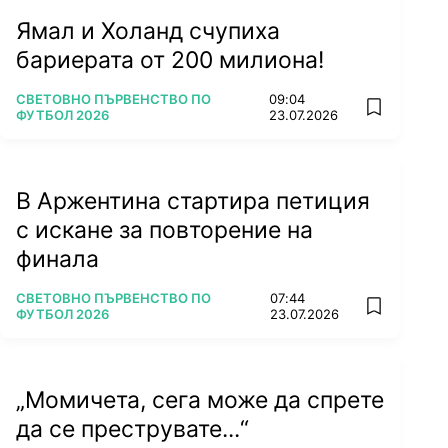
Ямал и Холанд счупиха
бариерата от 200 милиона!
ПОВЕЧЕ ОТ
СВЕТОВНО ПЪРВЕНСТВО ПО
09:04
add favorit
ФУТБОЛ 2026
23.07.2026
В Аржентина стартира петиция
с искане за повторение на
финала
ПОВЕЧЕ ОТ
СВЕТОВНО ПЪРВЕНСТВО ПО
07:44
add favorit
ФУТБОЛ 2026
23.07.2026
„Момичета, сега може да спрете
да се преструвате...“