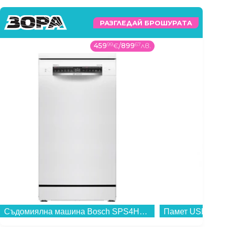
РАЗГЛЕДАЙ БРОШУРАТА
459
99
€
/
899
67
лв.
Съдомиялна машина Bosch SPS4HMW49E*** , 10 комплекта, E...