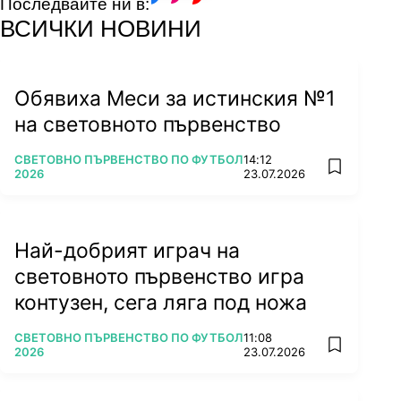
Последвайте ни в:
facebook
instagram
youtube
ВСИЧКИ НОВИНИ
Обявиха Меси за истинския №1
на световното първенство
ПОВЕЧЕ ОТ
СВЕТОВНО ПЪРВЕНСТВО ПО ФУТБОЛ
14:12
add favorit
2026
23.07.2026
Най-добрият играч на
световното първенство игра
контузен, сега ляга под ножа
ПОВЕЧЕ ОТ
СВЕТОВНО ПЪРВЕНСТВО ПО ФУТБОЛ
11:08
add favorit
2026
23.07.2026