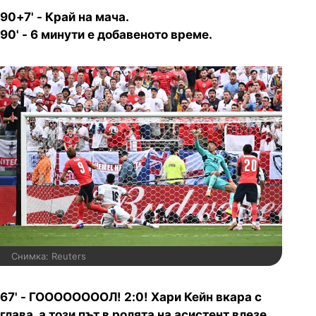
90+7' - Край на мача.
90' - 6 минути е добавеното време.
Снимка: Reuters
67' - ГООООООООЛ! 2:0! Хари Кейн вкара с
глава, а този път в ролята на асистент влезе