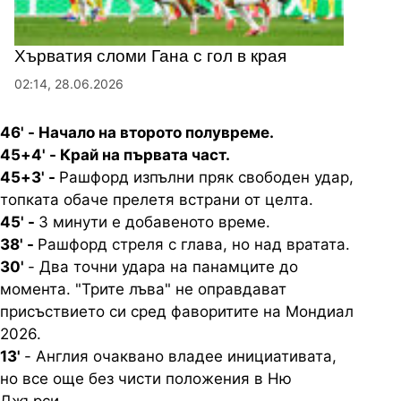
Хърватия сломи Гана с гол в края
02:14, 28.06.2026
46' - Начало на второто полувреме.
45+4' - Край на първата част.
45+3' -
Рашфорд изпълни пряк свободен удар,
топката обаче прелетя встрани от целта.
45' -
3 минути е добавеното време.
38' -
Рашфорд стреля с глава, но над вратата.
30'
- Два точни удара на панамците до
момента. "Трите лъва" не оправдават
присъствието си сред фаворитите на Мондиал
2026.
13'
- Англия очаквано владее инициативата,
но все още без чисти положения в Ню
Джърси.