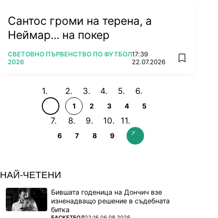
Сантос громи на терена, а
Неймар... на покер
ПОВЕЧЕ ОТ
СВЕТОВНО ПЪРВЕНСТВО ПО ФУТБОЛ
17:39
add favorit
2026
22.07.2026
1
2
3
4
5
6
7
8
9
НАЙ-ЧЕТЕНИ
Бившата годеница на Дончич взе
изненадващо решение в съдебната
битка
ПОВЕЧЕ ОТ
БАСКЕТБОЛ
22:16 06.08.2026