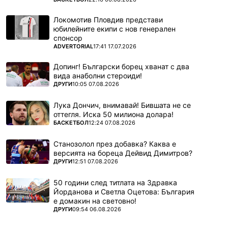
Локомотив Пловдив представи
юбилейните екипи с нов генерален
спонсор
ПОВЕЧЕ ОТ
ADVERTORIAL
17:41 17.07.2026
Допинг! Български борец хванат с два
вида анаболни стероиди!
ПОВЕЧЕ ОТ
ДРУГИ
10:05 07.08.2026
Лука Дончич, внимавай! Бившата не се
оттегля. Иска 50 милиона долара!
ПОВЕЧЕ ОТ
БАСКЕТБОЛ
12:24 07.08.2026
Станозолол през добавка? Каква е
версията на бореца Дейвид Димитров?
ПОВЕЧЕ ОТ
ДРУГИ
12:51 07.08.2026
50 години след титлата на Здравка
Йорданова и Светла Оцетова: България
е домакин на световно!
ПОВЕЧЕ ОТ
ДРУГИ
09:54 06.08.2026