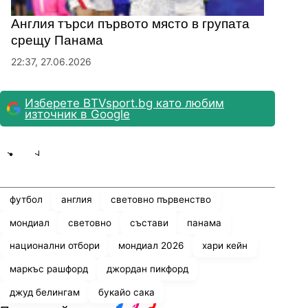
Англия търси първото място в групата
срещу Панама
22:37, 27.06.2026
Изберете BTVsport.bg като любим
източник в Google
Share
save
футбол
англия
световно първенство
мондиал
световно
състави
панама
национални отбори
мондиал 2026
хари кейн
маркъс рашфорд
джордан пикфорд
джуд белингам
букайо сака