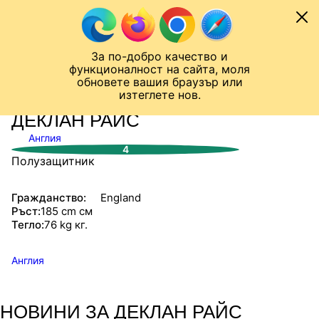
Към съдържанието
МОБИЛ
За по-добро качество и
Шампионска лига
Лига Европа
Лига на Конференциите
функционалност на сайта, моля
ЧАЛО
СТАТИСТИКИ
обновете вашия браузър или
изтеглете нов.
ДЕКЛАН РАЙС
Англия
4
Полузащитник
Гражданство:
England
Ръст:
185 cm см
Тегло:
76 kg кг.
Англия
НОВИНИ ЗА ДЕКЛАН РАЙС