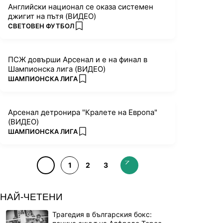
Английски национал се оказа системен
джигит на пътя (ВИДЕО)
ПОВЕЧЕ ОТ
СВЕТОВЕН ФУТБОЛ
add favorites
ПСЖ довърши Арсенал и е на финал в
Шампионска лига (ВИДЕО)
ПОВЕЧЕ ОТ
ШАМПИОНСКА ЛИГА
add favorites
Арсенал детронира "Кралете на Европа"
(ВИДЕО)
ПОВЕЧЕ ОТ
ШАМПИОНСКА ЛИГА
add favorites
1
2
3
НАЙ-ЧЕТЕНИ
Трагедия в българския бокс: