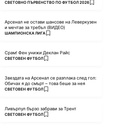
ПОВЕЧЕ ОТ
СВЕТОВНО ПЪРВЕНСТВО ПО ФУТБОЛ 2026
add favorites
Арсенал не остави шансове на Леверкузен
и мечтае за требъл (ВИДЕО)
ПОВЕЧЕ ОТ
ШАМПИОНСКА ЛИГА
add favorites
Срам! Фен унижи Деклан Райс
ПОВЕЧЕ ОТ
СВЕТОВЕН ФУТБОЛ
add favorites
Звездата на Арсенал се разплака след гол:
Обичах я до смърт – това беше за нея
ПОВЕЧЕ ОТ
СВЕТОВЕН ФУТБОЛ
add favorites
Ливърпул бързо забрави за Трент
ПОВЕЧЕ ОТ
СВЕТОВЕН ФУТБОЛ
add favorites