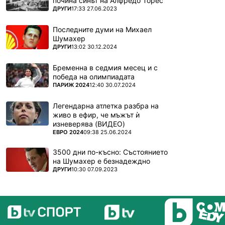
почина синът на Алфредо Торес
ПОВЕЧЕ ОТ
ДРУГИ
17:33 27.06.2023
Последните думи на Михаел
Шумахер
ПОВЕЧЕ ОТ
ДРУГИ
13:02 30.12.2024
Бременна в седмия месец и с
победа на олимпиадата
ПОВЕЧЕ ОТ
ПАРИЖ 2024
12:40 30.07.2024
Легендарна атлетка разбра на
живо в ефир, че мъжът ѝ
изневерява (ВИДЕО)
ПОВЕЧЕ ОТ
ЕВРО 2024
09:38 25.06.2024
3500 дни по-късно: Състоянието
на Шумахер е безнадеждно
ПОВЕЧЕ ОТ
ДРУГИ
10:30 07.09.2023