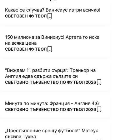
Какво се случва? Винисиус изтри всичко!
ПОВЕЧЕ ОТ
СВЕТОВЕН ФУТБОЛ
add favorites
150 милиона за Винисиус! Артета го иска
на всяка цена
ПОВЕЧЕ ОТ
СВЕТОВЕН ФУТБОЛ
add favorites
"Виждам 11 разбити сърца“: Треньор на
Англия едва сдържа сълзите си
ПОВЕЧЕ ОТ
СВЕТОВНО ПЪРВЕНСТВО ПО ФУТБОЛ 2026
add favorites
Минута по минута: Франция - Англия 4:6
ПОВЕЧЕ ОТ
СВЕТОВНО ПЪРВЕНСТВО ПО ФУТБОЛ 2026
add favorites
„Престъпление срещу футбола!“ Матеус
съсипа Тухел