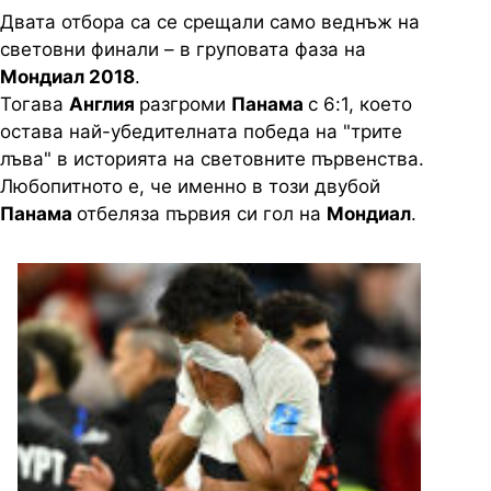
Двата отбора са се срещали само веднъж на
световни финали – в груповата фаза на
Мондиал 2018
.
Тогава
Англия
разгроми
Панама
с 6:1, което
остава най-убедителната победа на "трите
лъва" в историята на световните първенства.
Любопитното е, че именно в този двубой
Панама
отбеляза първия си гол на
Мондиал
.