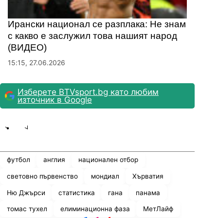
Ирански национал се разплака: Не знам
с какво е заслужил това нашият народ
(ВИДЕО)
15:15, 27.06.2026
Изберете BTVsport.bg като любим
източник в Google
Share
save
футбол
англия
национален отбор
световно първенство
мондиал
Хърватия
Ню Джърси
статистика
гана
панама
томас тухел
елиминационна фаза
МетЛайф