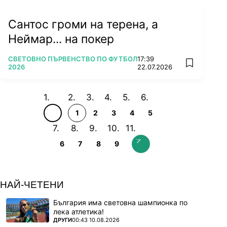
Сантос громи на терена, а
Неймар... на покер
ПОВЕЧЕ ОТ
СВЕТОВНО ПЪРВЕНСТВО ПО ФУТБОЛ
17:39
add favorit
2026
22.07.2026
1
2
3
4
5
6
7
8
9
НАЙ-ЧЕТЕНИ
България има световна шампионка по
лека атлетика!
ПОВЕЧЕ ОТ
ДРУГИ
00:43 10.08.2026