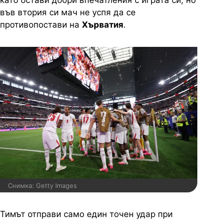
като остави добри впечатления с играта си, но
във втория си мач не успя да се
противопостави на
Хърватия
.
Снимка: Getty Images
Тимът отправи само един точен удар при