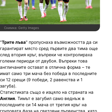
Снимка: Getty Images
"
Трите лъва
" пропуснаха възможността да си
гарантират място сред първите два тима още
след втория кръг, въпреки че контролираха
големи периоди от двубоя. Въпреки това
англичаните остават в отлична форма – те
имат само три мача без победа в последните
си 12 срещи (9 победи, 2 равенства и 1
загуба).
Статистиката също е изцяло на страната на
Англия
. Тимът е загубил само веднъж в
последните си 14 мача от третия кръг на
груповата фаза на световни първенства, като