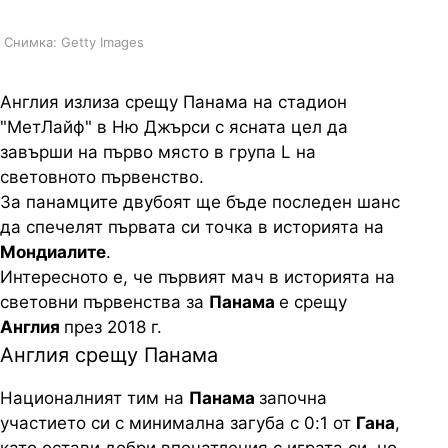
Снимка: Getty Images
Англия излиза срещу Панама на стадион
"МетЛайф" в Ню Джърси с ясната цел да
завърши на първо място в група L на
световното първенство.
За панамците двубоят ще бъде последен шанс
да спечелят първата си точка в историята на
Мондиалите
.
Интересното е, че първият мач в историята на
световни първенства за
Панама
е срещу
Англия
през 2018 г.
Англия срещу Панама
Националният тим на
Панама
започна
участието си с минимална загуба с 0:1 от
Гана
,