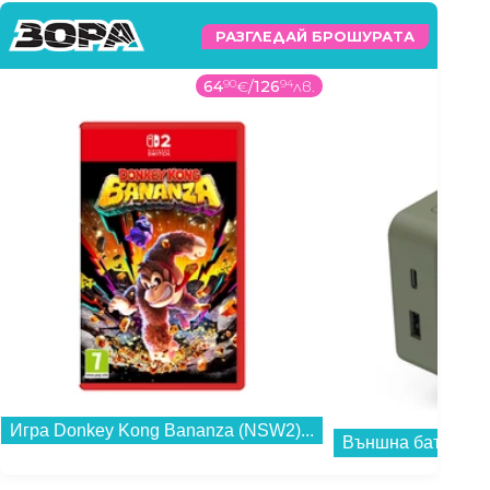
РАЗГЛЕДАЙ БРОШУРАТА
64
90
€
/
126
94
лв.
Игра Donkey Kong Bananza (NSW2)...