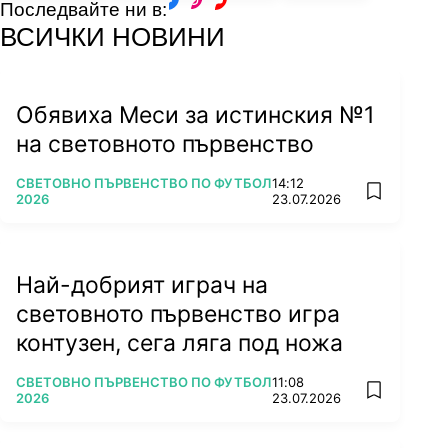
Последвайте ни в:
facebook
instagram
youtube
ВСИЧКИ НОВИНИ
Обявиха Меси за истинския №1
на световното първенство
ПОВЕЧЕ ОТ
СВЕТОВНО ПЪРВЕНСТВО ПО ФУТБОЛ
14:12
add favorit
2026
23.07.2026
Най-добрият играч на
световното първенство игра
контузен, сега ляга под ножа
ПОВЕЧЕ ОТ
СВЕТОВНО ПЪРВЕНСТВО ПО ФУТБОЛ
11:08
add favorit
2026
23.07.2026