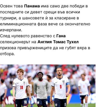
Освен това
Панама
има само две победи в
последните си девет срещи във всички
турнири, а шансовете ѝ за класиране в
елиминационната фаза вече са окончателно
изчерпани.
След нулевото равенство с
Гана
селекционерът на
Англия
Томас Тухел
призова привържениците да не губят вяра в
отбора.