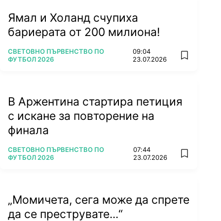
Ямал и Холанд счупиха
бариерата от 200 милиона!
ПОВЕЧЕ ОТ
СВЕТОВНО ПЪРВЕНСТВО ПО
09:04
add favorit
ФУТБОЛ 2026
23.07.2026
В Аржентина стартира петиция
с искане за повторение на
финала
ПОВЕЧЕ ОТ
СВЕТОВНО ПЪРВЕНСТВО ПО
07:44
add favorit
ФУТБОЛ 2026
23.07.2026
„Момичета, сега може да спрете
да се преструвате...“