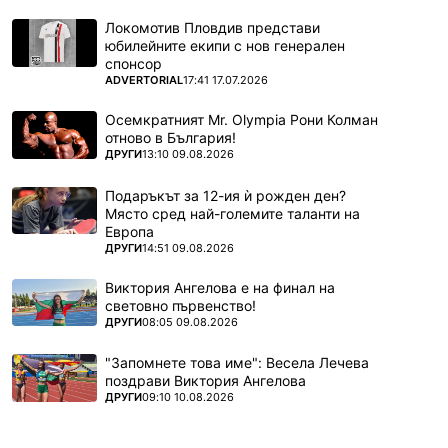
Локомотив Пловдив представи
юбилейните екипи с нов генерален
спонсор
ПОВЕЧЕ ОТ
ADVERTORIAL
17:41 17.07.2026
Осемкратният Mr. Olympia Рони Колман
отново в България!
ПОВЕЧЕ ОТ
ДРУГИ
13:10 09.08.2026
Подаръкът за 12-ия ѝ рожден ден?
Място сред най-големите таланти на
Европа
ПОВЕЧЕ ОТ
ДРУГИ
14:51 09.08.2026
Виктория Ангелова е на финал на
световно първенство!
ПОВЕЧЕ ОТ
ДРУГИ
08:05 09.08.2026
"Запомнете това име": Весела Лечева
поздрави Виктория Ангелова
ПОВЕЧЕ ОТ
ДРУГИ
09:10 10.08.2026