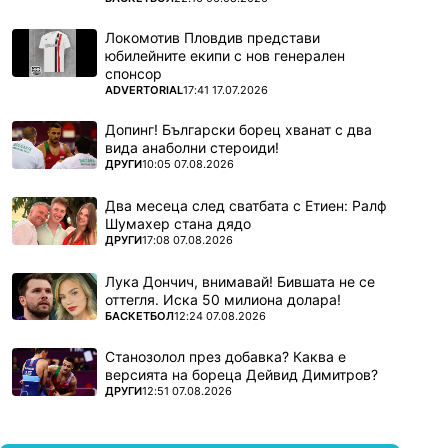
Локомотив Пловдив представи
юбилейните екипи с нов генерален
спонсор
ПОВЕЧЕ ОТ
ADVERTORIAL
17:41 17.07.2026
Допинг! Български борец хванат с два
вида анаболни стероиди!
ПОВЕЧЕ ОТ
ДРУГИ
10:05 07.08.2026
Два месеца след сватбата с Етиен: Ралф
Шумахер стана дядо
ПОВЕЧЕ ОТ
ДРУГИ
17:08 07.08.2026
Лука Дончич, внимавай! Бившата не се
оттегля. Иска 50 милиона долара!
ПОВЕЧЕ ОТ
БАСКЕТБОЛ
12:24 07.08.2026
Станозолол през добавка? Каква е
версията на бореца Дейвид Димитров?
ПОВЕЧЕ ОТ
ДРУГИ
12:51 07.08.2026