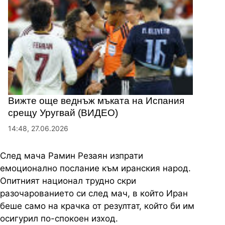
Вижте още веднъж мъката на Испания
срещу Уругвай (ВИДЕО)
14:48, 27.06.2026
След мача Рамин Резаян изпрати
емоционално послание към иранския народ.
Опитният национал трудно скри
разочарованието си след мач, в който Иран
беше само на крачка от резултат, който би им
осигурил по-спокоен изход.