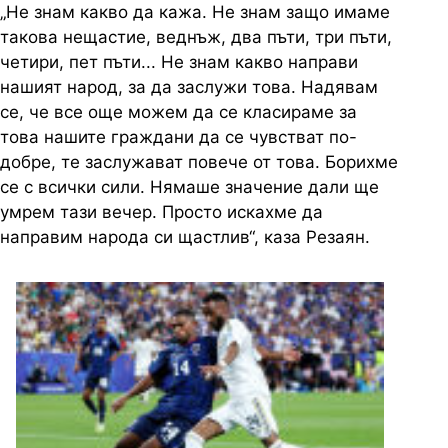
„Не знам какво да кажа. Не знам защо имаме
такова нещастие, веднъж, два пъти, три пъти,
четири, пет пъти... Не знам какво направи
нашият народ, за да заслужи това. Надявам
се, че все още можем да се класираме за
това нашите граждани да се чувстват по-
добре, те заслужават повече от това. Борихме
се с всички сили. Нямаше значение дали ще
умрем тази вечер. Просто искахме да
направим народа си щастлив“, каза Резаян.