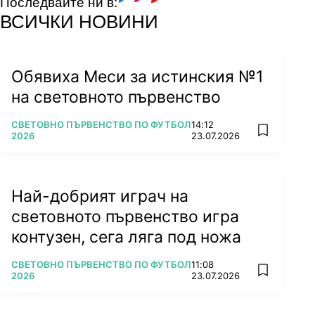
Последвайте ни в:
facebook
instagram
youtube
ВСИЧКИ НОВИНИ
Обявиха Меси за истинския №1
на световното първенство
ПОВЕЧЕ ОТ
СВЕТОВНО ПЪРВЕНСТВО ПО ФУТБОЛ
14:12
add favorit
2026
23.07.2026
Най-добрият играч на
световното първенство игра
контузен, сега ляга под ножа
ПОВЕЧЕ ОТ
СВЕТОВНО ПЪРВЕНСТВО ПО ФУТБОЛ
11:08
add favorit
2026
23.07.2026