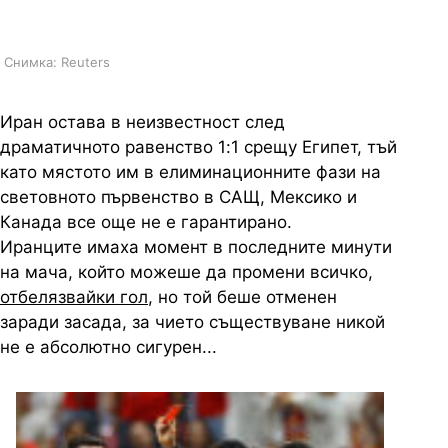
персите?
Снимка: Reuters
Иран остава в неизвестност след
драматичното равенство 1:1 срещу Египет, тъй
като мястото им в елиминационните фази на
световното първенство в САЩ, Мексико и
Канада все още не е гарантирано.
Иранците имаха момент в последните минути
на мача, който можеше да промени всичко,
отбелязвайки гол
, но той беше отменен
заради засада, за чието съществуване никой
не е абсолютно сигурен...