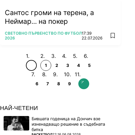
Сантос громи на терена, а
Неймар... на покер
ПОВЕЧЕ ОТ
СВЕТОВНО ПЪРВЕНСТВО ПО ФУТБОЛ
17:39
add favorit
2026
22.07.2026
1
2
3
4
5
6
7
8
9
НАЙ-ЧЕТЕНИ
Бившата годеница на Дончич взе
изненадващо решение в съдебната
битка
ПОВЕЧЕ ОТ
БАСКЕТБОЛ
22:16 06.08.2026