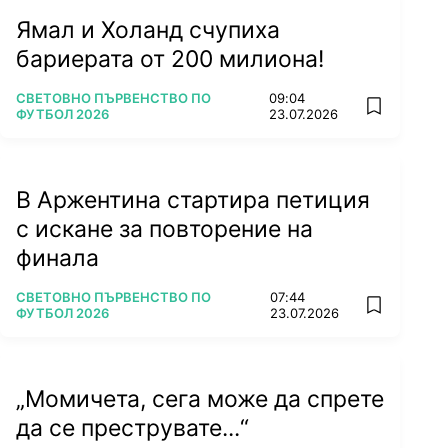
Ямал и Холанд счупиха
бариерата от 200 милиона!
ПОВЕЧЕ ОТ
СВЕТОВНО ПЪРВЕНСТВО ПО
09:04
add favorit
ФУТБОЛ 2026
23.07.2026
В Аржентина стартира петиция
с искане за повторение на
финала
ПОВЕЧЕ ОТ
СВЕТОВНО ПЪРВЕНСТВО ПО
07:44
add favorit
ФУТБОЛ 2026
23.07.2026
„Момичета, сега може да спрете
да се преструвате...“