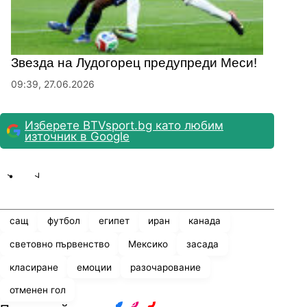
Звезда на Лудогорец предупреди Меси!
09:39, 27.06.2026
Изберете BTVsport.bg като любим
източник в Google
Share
save
сащ
футбол
египет
иран
канада
световно първенство
Мексико
засада
класиране
емоции
разочарование
отменен гол