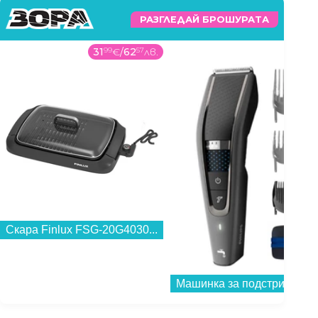
РАЗГЛЕДАЙ БРОШУРАТА
31
99
€
/
62
57
лв.
Скара Finlux FSG-20G4030...