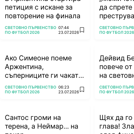
петиция с искане за
да спрете
повторение на финала
преструват
ПОВЕЧЕ ОТ
ПОВЕЧЕ ОТ
СВЕТОВНО ПЪРВЕНСТВО
07:44
СВЕТОВНО ПЪР
add favorites
ПО ФУТБОЛ 2026
23.07.2026
ПО ФУТБОЛ 2026
Ако Симеоне поеме
Дейвид Б
Аржентина,
повече от
съперниците ги чакат
на светов
тежки времена
ПОВЕЧЕ ОТ
ПОВЕЧЕ ОТ
СВЕТОВНО ПЪРВЕНСТВО
06:23
СВЕТОВНО ПЪР
add favorites
ПО ФУТБОЛ 2026
23.07.2026
ПО ФУТБОЛ 2026
Сантос громи на
Щях да го
терена, а Неймар... на
глава! Зл