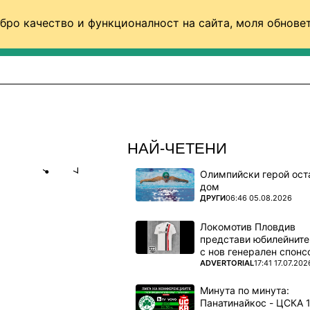
бро качество и функционалност на сайта, моля обновет
ФУТБОЛ (СВЯТ)
БАСКЕТБОЛ
ВОЛЕЙБОЛ
НАЙ-ЧЕТЕНИ
Олимпийски герой ост
Share
save
дом
ПОВЕЧЕ ОТ
ДРУГИ
06:46 05.08.2026
Н ОБРАТ
Локомотив Пловдив
представи юбилейните
с нов генерален спонс
ПОВЕЧЕ ОТ
ADVERTORIAL
17:41 17.07.202
 Меси и
Минута по минута:
л 2026