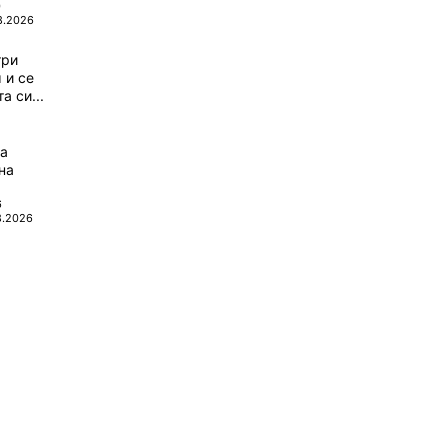
0
8.2026
три
 и се
а си...
да
на
6
8.2026