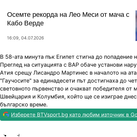
Осемте рекорда на Лео Меси от мача с
Кабо Верде
16:09, 04.07.2026
В 58-ата минута пък Египет стигна до попадение 
Преглед на ситуацията с ВАР обаче установи нар
Атия срещу Лисандро Мартинес в началото на ата
"Гаучосите" за единадесети път достигнаха до че
световното първенство и очакват победителя от 
Швейцария и Колумбия, който ще се изиграе днес 
българско време.
Изберете BTVsport.bg като любим източник в Go