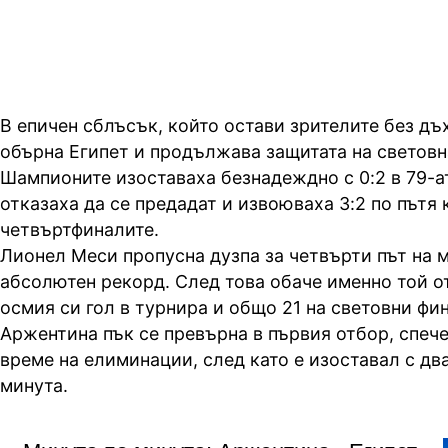
В епичен сблъсък, който остави зрителите без дъ
обърна Египет и продължава защитата на световна
Шампионите изоставаха безнадеждно с 0:2 в 79-ат
отказаха да се предадат и извоюваха 3:2 по пътя
четвъртфиналите.
Лионел Меси пропусна дузпа за четвърти път на 
абсолютен рекорд. След това обаче именно той от
осмия си гол в турнира и общо 21 на световни фи
Аржентина пък се превърна в първия отбор, спеч
време на елиминации, след като е изоставал с два
минута.