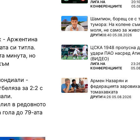
ПОВЕЧЕ ОТ
ЛИГА НА
20:1
КОНФЕРЕНЦИИТЕ
05.0
Шампион, борещ се с 
тумора: На колене съм
моля, не само за живот
ПОВЕЧЕ ОТ
ДРУГИ
08:40 05.08.2026
х - Аржентина
та си титла.
ЦСКА 1948 пропусна 
удари ПАО насред Ати
а минута, но
(ВИДЕО)
 към
ПОВЕЧЕ ОТ
ЛИГА НА
23:2
КОНФЕРЕНЦИИТЕ
05.0
мондиали -
Армен Назарян и
федерацията заровиха
беляза за 2:2 с
томахавката
нали.
ПОВЕЧЕ ОТ
ДРУГИ
14:26 05.08.2026
елил в редовното
 гола до 79-ата