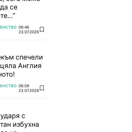
 да се
е...“
ВЕНСТВО
06:46
add favorites
23.07.2026
екъм спечели
 цяла Англия
ното!
ВЕНСТВО
06:09
add favorites
23.07.2026
 ударя с
атан избухна