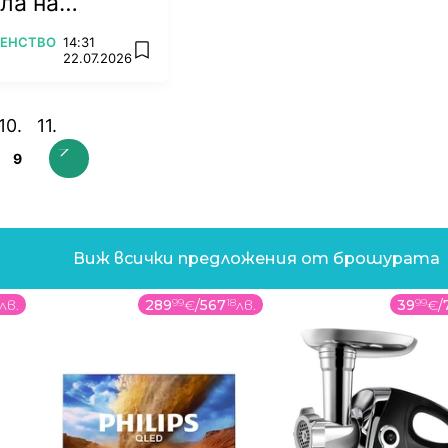
ла на
2026
ВЕНСТВО
14:31
add favorites
22.07.2026
9
Виж всички предложения от брошурата
лв.
289
99
€
/
567
18
лв.
39
99
€
/