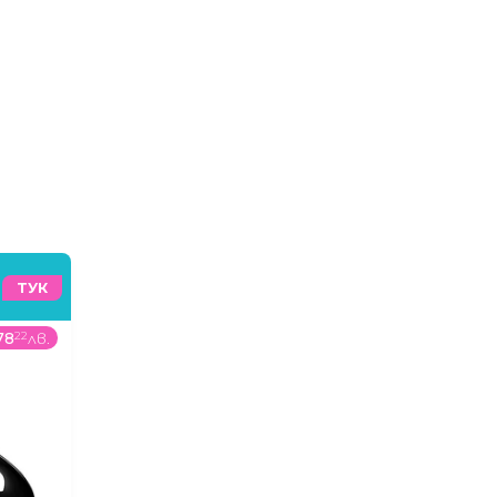
ТУК
78
22
лв.
1099
99
€
/
2151
4
лв.
407
00