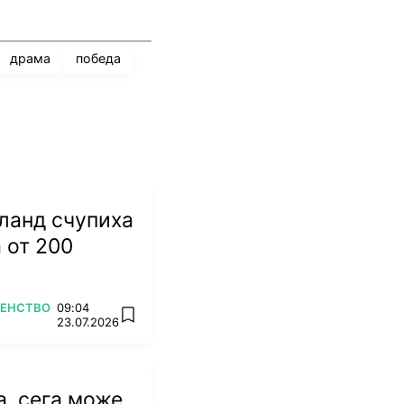
драма
победа
ланд счупиха
 от 200
ВЕНСТВО
09:04
add favorites
23.07.2026
, сега може