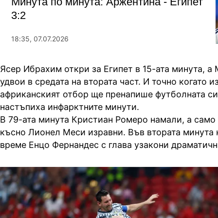
Минута по минута: Аржентина - Египет
3:2
18:35, 07.07.2026
Ясер Ибрахим откри за Египет в 15-ата минута, а
удвои в средата на втората част. И точно когато 
африканският отбор ще пренапише футболната си
настъпиха инфарктните минути.
В 79-ата минута Кристиан Ромеро намали, а само
късно Лионел Меси изравни. Във втората минута 
време Енцо Фернандес с глава узакони драматичн