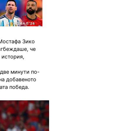
 Мостафа Зико
изгбеждаше, че
 история,
 две минути по-
на добавеното
ата победа.