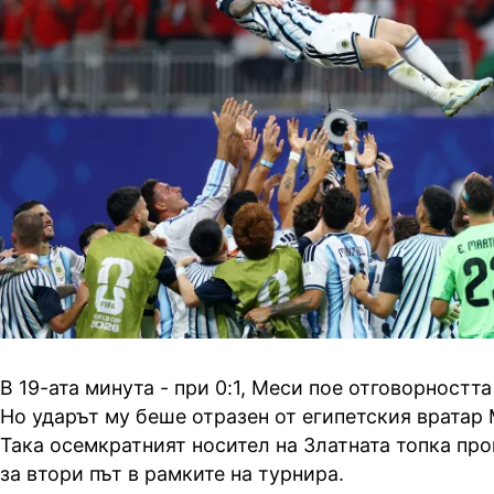
В 19-ата минута - при 0:1, Меси пое отговорността
Но ударът му беше отразен от египетския вратар
Така осемкратният носител на Златната топка про
за втори път в рамките на турнира.