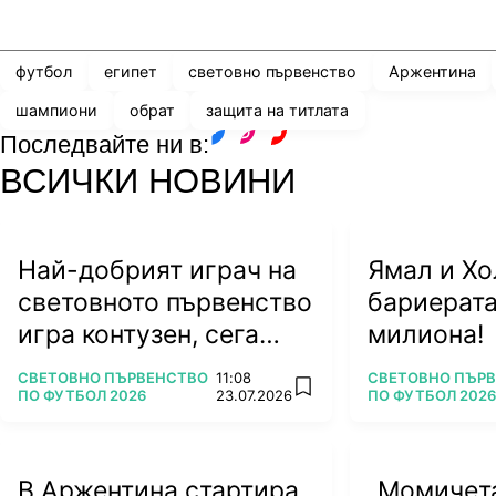
Share
save
футбол
египет
световно първенство
Аржентина
шампиони
обрат
защита на титлата
Последвайте ни в:
facebook
instagram
youtube
ВСИЧКИ НОВИНИ
Най-добрият играч на
Ямал и Хо
световното първенство
бариерата
игра контузен, сега
милиона!
ляга под ножа
ПОВЕЧЕ ОТ
ПОВЕЧЕ ОТ
СВЕТОВНО ПЪРВЕНСТВО
11:08
СВЕТОВНО ПЪР
add favorites
ПО ФУТБОЛ 2026
23.07.2026
ПО ФУТБОЛ 2026
В Аржентина стартира
„Момичета