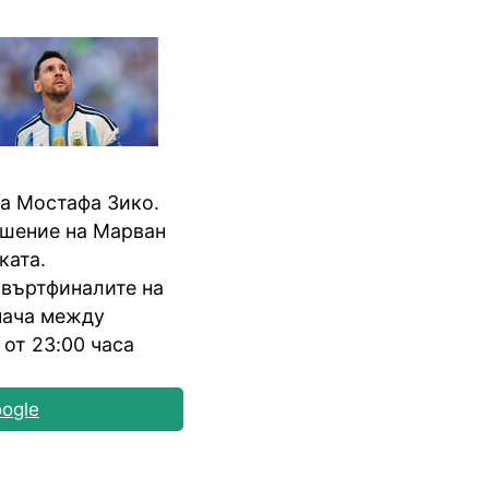
на Мостафа Зико.
ушение на Марван
ката.
твъртфиналите на
мача между
от 23:00 часа
ogle