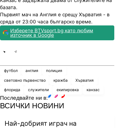
Канзас е задържала двама от служителите на
базата.
Първият мач на Англия е срещу Хърватия - в
сряда от 23:00 часа българско време.
Изберете BTVsport.bg като любим
източник в Google
Share
save
футбол
англия
полиция
световно първенство
кражба
Хърватия
флорида
служители
екипировка
канзас
Последвайте ни в:
facebook
instagram
youtube
ВСИЧКИ НОВИНИ
Най-добрият играч на