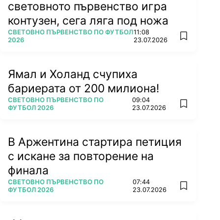
световното първенство игра
контузен, сега ляга под ножа
ПОВЕЧЕ ОТ
СВЕТОВНО ПЪРВЕНСТВО ПО ФУТБОЛ
11:08
add favorit
2026
23.07.2026
Ямал и Холанд счупиха
бариерата от 200 милиона!
ПОВЕЧЕ ОТ
СВЕТОВНО ПЪРВЕНСТВО ПО
09:04
add favorit
ФУТБОЛ 2026
23.07.2026
В Аржентина стартира петиция
с искане за повторение на
финала
ПОВЕЧЕ ОТ
СВЕТОВНО ПЪРВЕНСТВО ПО
07:44
add favorit
ФУТБОЛ 2026
23.07.2026