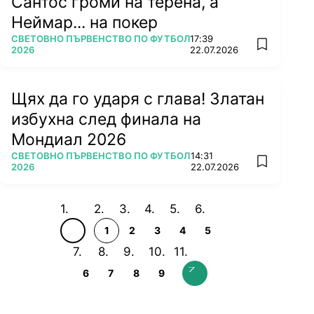
Сантос громи на терена, а
Неймар... на покер
ПОВЕЧЕ ОТ
СВЕТОВНО ПЪРВЕНСТВО ПО ФУТБОЛ
17:39
add favorit
2026
22.07.2026
Щях да го ударя с глава! Златан
избухна след финала на
Мондиал 2026
ПОВЕЧЕ ОТ
СВЕТОВНО ПЪРВЕНСТВО ПО ФУТБОЛ
14:31
add favorit
2026
22.07.2026
1
2
3
4
5
6
7
8
9