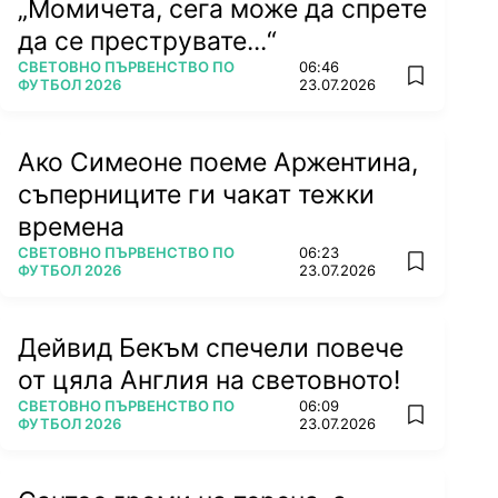
„Момичета, сега може да спрете
да се преструвате...“
ПОВЕЧЕ ОТ
СВЕТОВНО ПЪРВЕНСТВО ПО
06:46
add favorit
ФУТБОЛ 2026
23.07.2026
Ако Симеоне поеме Аржентина,
съперниците ги чакат тежки
времена
ПОВЕЧЕ ОТ
СВЕТОВНО ПЪРВЕНСТВО ПО
06:23
add favorit
ФУТБОЛ 2026
23.07.2026
Дейвид Бекъм спечели повече
от цяла Англия на световното!
ПОВЕЧЕ ОТ
СВЕТОВНО ПЪРВЕНСТВО ПО
06:09
add favorit
ФУТБОЛ 2026
23.07.2026