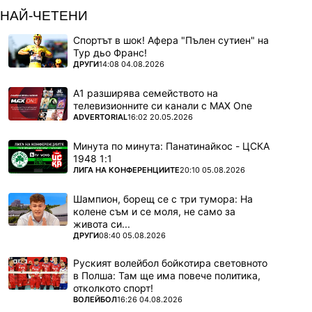
НАЙ-ЧЕТЕНИ
Спортът в шок! Афера "Пълен сутиен" на
Тур дьо Франс!
ПОВЕЧЕ ОТ
ДРУГИ
14:08 04.08.2026
А1 разширява семейството на
телевизионните си канали с MAX One
ПОВЕЧЕ ОТ
ADVERTORIAL
16:02 20.05.2026
Минута по минута: Панатинайкос - ЦСКА
1948 1:1
ПОВЕЧЕ ОТ
ЛИГА НА КОНФЕРЕНЦИИТЕ
20:10 05.08.2026
Шампион, борещ се с три тумора: На
колене съм и се моля, не само за
живота си...
ПОВЕЧЕ ОТ
ДРУГИ
08:40 05.08.2026
Руският волейбол бойкотира световното
в Полша: Там ще има повече политика,
отколкото спорт!
ПОВЕЧЕ ОТ
ВОЛЕЙБОЛ
16:26 04.08.2026