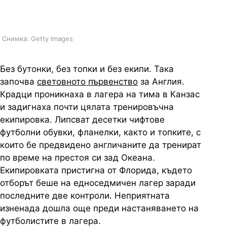
се оказа вътрешна афера
Снимка: Getty Images
Без бутонки, без топки и без екипи. Така
започва
световното първенство
за Англия.
Крадци проникнаха в лагера на тима в Канзас
и задигнаха почти цялата тренировъчна
екипировка. Липсват десетки чифтове
футболни обувки, фланелки, както и топките, с
които бе предвидено англичаните да тренират
по време на престоя си зад Океана.
Екипировката пристигна от Флорида, където
отборът беше на едноседмичен лагер заради
последните две контроли. Неприятната
изненада дошла още преди настаняването на
футболистите в лагера.