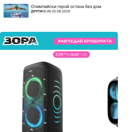
Олимпийски герой остана без дом
ПОВЕЧЕ ОТ
ДРУГИ
06:46 05.08.2026
РАЗГЛЕДАЙ БРОШУРАТА
329
99
€
/
645
41
лв.