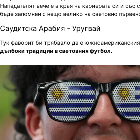
Нападателят вече е в края на кариерата си и със 
бъде запомнен с нещо велико на световно първен
Саудитска Арабия - Уругвай
Тук фаворит би трябвало да е южноамериканския
дълбоки традиции в световния футбол.