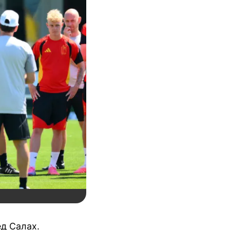
ед
Салах
.