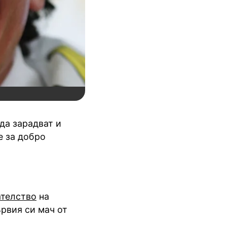
да зарадват и
е за добро
ателство
на
ървия си мач от