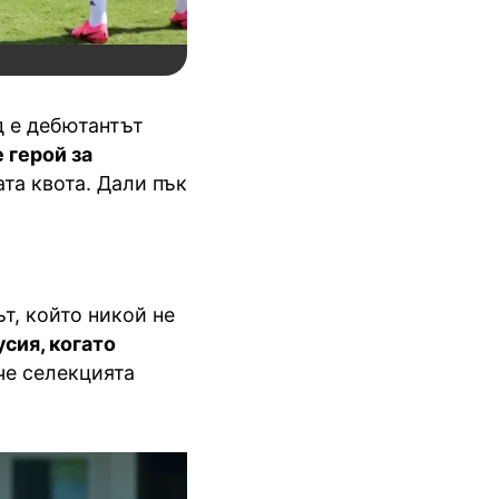
д е дебютантът
 герой за
ата квота. Дали пък
т, който никой не
усия, когато
че селекцията