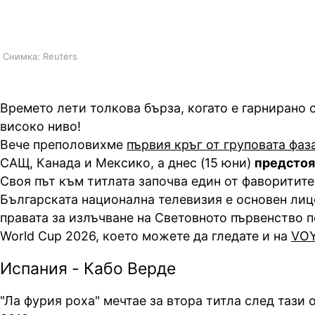
нощта на VOYO.BG
Снимка: Reuters
Времето лети толкова бърза, когато е гарнирано 
високо ниво!
Вече преполовихме
първия кръг от груповата фаз
САЩ
, Канада и Мексико, а днес (15 юни)
предстоя
Своя път към титлата започва един от фаворитите
Българската национална телевизия е основен
лиц
правата за излъчване на Световното първенство п
World Cup 2026, което можете да гледате и на
VО
Испания - Кабо Верде
"Ла фурия
роха
" мечтае за втора титла след тази 