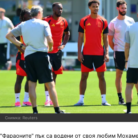
Снимка: Reuters
"Фараоните" пък са водени от своя любим
Мохам