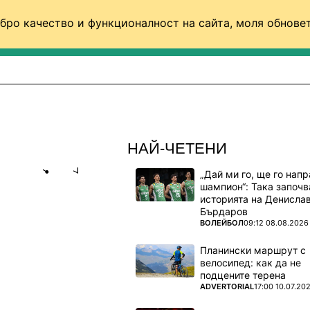
бро качество и функционалност на сайта, моля обновет
ФУТБОЛ (СВЯТ)
БАСКЕТБОЛ
ВОЛЕЙБОЛ
НАЙ-ЧЕТЕНИ
„Дай ми го, ще го нап
Share
save
шампион“: Така започв
историята на Денисла
Бърдаров
:
ПОВЕЧЕ ОТ
ВОЛЕЙБОЛ
09:12 08.08.2026
А
Планински маршрут с
велосипед: как да не
подцените терена
ПОВЕЧЕ ОТ
ADVERTORIAL
17:00 10.07.20
и през