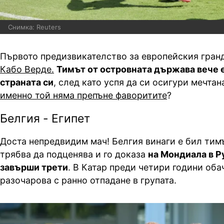
Снимка: Reuters
Първото предизвикателство за европейския гран
Кабо Верде.
Тимът от островната държава вече е
страната си
, след като успя да си осигури мечтан
именно той няма препъне фаворитите
?
Белгия - Египет
Доста непредвидим мач! Белгия винаги е бил тимъ
трябва да подценява и го доказа
на
Мондиала
в Р
завърши трети
. В Катар преди четири години оба
разочарова с ранно отпадане в групата.