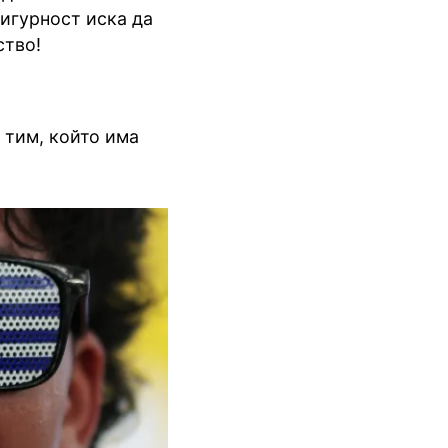
сигурност иска да
ство!
 тим, който има