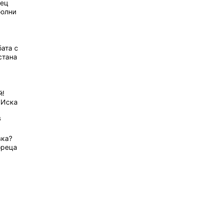
рец
болни
ата с
стана
й!
 Иска
6
вка?
ореца