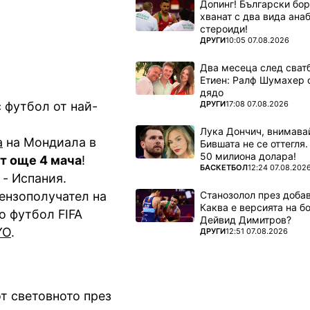
Допинг! Български бо
хванат с два вида ана
стероиди!
ПОВЕЧЕ ОТ
ДРУГИ
10:05 07.08.2026
Два месеца след сватб
Етиен: Ралф Шумахер 
дядо
ПОВЕЧЕ ОТ
ДРУГИ
17:08 07.08.2026
с футбол от най-
Лука Дончич, внимава
а
на
Мондиала
в
Бившата не се оттегля.
50 милиона долара!
т още 4 мача
!
ПОВЕЧЕ ОТ
БАСКЕТБОЛ
12:24 07.08.202
 - Испания.
Станозолол през доба
ензополучател
на
Каква е версията на б
о футбол FIFA
Дейвид Димитров?
YO
.
ПОВЕЧЕ ОТ
ДРУГИ
12:51 07.08.2026
от световното през