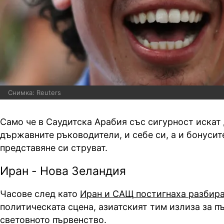
Снимка: Reuters
Само че в Саудитска Арабия със сигурност искат 
държавните ръководители, и себе си, а и бонусит
представяне си струват.
Иран - Нова Зеландия
Часове след като
Иран и
САЩ
постигнаха разбир
политическата сцена, азиатският тим излиза за п
световното първенство.