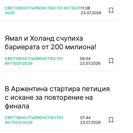
ПОВЕЧЕ ОТ
СВЕТОВНО ПЪРВЕНСТВО ПО ФУТБОЛ
11:08
add favorit
2026
23.07.2026
Ямал и Холанд счупиха
бариерата от 200 милиона!
ПОВЕЧЕ ОТ
СВЕТОВНО ПЪРВЕНСТВО ПО
09:04
add favorit
ФУТБОЛ 2026
23.07.2026
В Аржентина стартира петиция
с искане за повторение на
финала
ПОВЕЧЕ ОТ
СВЕТОВНО ПЪРВЕНСТВО ПО
07:44
add favorit
ФУТБОЛ 2026
23.07.2026