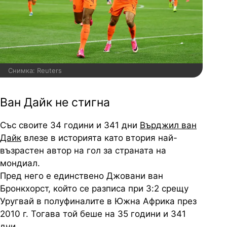
Снимка: Reuters
Ван Дайк не стигна
Със своите 34 години и 341 дни
Върджил ван
Дайк
влезе в историята като втория най-
възрастен автор на гол за страната на
мондиал.
Пред него е единствено Джовани ван
Бронкхорст, който се разписа при 3:2 срещу
Уругвай в полуфиналите в Южна Африка през
2010 г. Тогава той беше на 35 години и 341
дни.