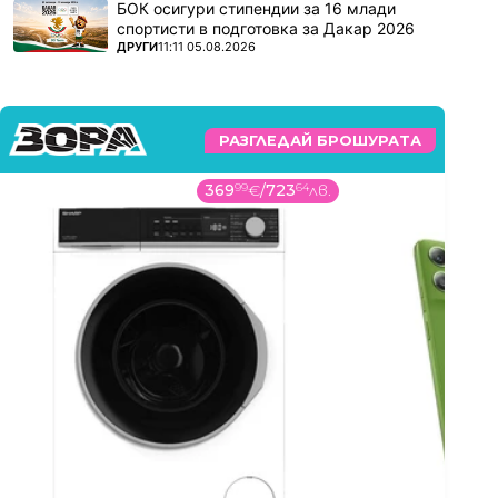
БОК осигури стипендии за 16 млади
спортисти в подготовка за Дакар 2026
ПОВЕЧЕ ОТ
ДРУГИ
11:11 05.08.2026
РАЗГЛЕДАЙ БРОШУРАТА
369
99
€
/
723
64
лв.