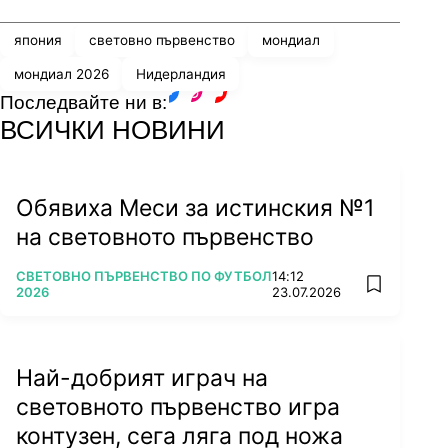
япония
световно първенство
мондиал
мондиал 2026
Нидерландия
Последвайте ни в:
facebook
instagram
youtube
ВСИЧКИ НОВИНИ
Обявиха Меси за истинския №1
на световното първенство
ПОВЕЧЕ ОТ
СВЕТОВНО ПЪРВЕНСТВО ПО ФУТБОЛ
14:12
add favorit
2026
23.07.2026
Най-добрият играч на
световното първенство игра
контузен, сега ляга под ножа