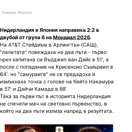
Снимка: Reuters
Нидерландия и Япония направиха 2:2 в
двубой от група 6 на
Мондиал 2026
.
На AT&T Стейдиъм в Арлингтън (САЩ),
"лалетата" повеждаха на два пъти - първо
чрез капитана си Върджил ван Дайк в 51', а
после с попадение на Крисенсио Съмървил в
64'. но "самураите" не се предадоха и
измъкнаха точка с голове на Кейто Накамура
в 57' и Дайчи Камада в 88'.
Така за първи път в историята Нидерландия
не спечели мач на световно първенство, в
който на два пъти излиза напред в резултата.