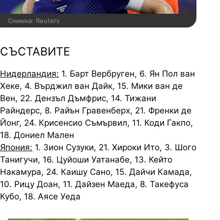
Снимка: Reuters
СЪСТАВИТЕ
Нидерландия:
1. Барт Вербруген, 6. Ян Пол ван
Хеке, 4. Върджил ван Дайк, 15. Мики ван де
Вен, 22. Дензъл Дъмфрис, 14. Тижани
Райндерс, 8. Райън Гравенберх, 21. Френки де
Йонг, 24. Крисенсио Съмървил, 11. Коди Гакпо,
18. Дониел Мален
Япония:
1. Зион Сузуки, 21. Хироки Ито, 3. Шого
Танигучи, 16. Цуйоши Уатанабе, 13. Кейто
Накамура, 24. Каишу Сано, 15. Дайчи Камада,
10. Рицу Доан, 11. Дайзен Маеда, 8. Такефуса
Кубо, 18. Аясе Уеда