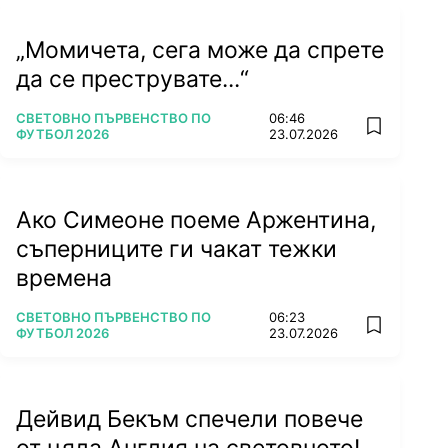
„Момичета, сега може да спрете
да се преструвате...“
ПОВЕЧЕ ОТ
СВЕТОВНО ПЪРВЕНСТВО ПО
06:46
add favorit
ФУТБОЛ 2026
23.07.2026
Ако Симеоне поеме Аржентина,
съперниците ги чакат тежки
времена
ПОВЕЧЕ ОТ
СВЕТОВНО ПЪРВЕНСТВО ПО
06:23
add favorit
ФУТБОЛ 2026
23.07.2026
Дейвид Бекъм спечели повече
от цяла Англия на световното!