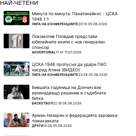
НАЙ-ЧЕТЕНИ
Минута по минута: Панатинайкос - ЦСКА
1948 1:1
ПОВЕЧЕ ОТ
ЛИГА НА КОНФЕРЕНЦИИТЕ
20:10 05.08.2026
Локомотив Пловдив представи
юбилейните екипи с нов генерален
спонсор
ПОВЕЧЕ ОТ
ADVERTORIAL
17:41 17.07.2026
ЦСКА 1948 пропусна да удари ПАО
насред Атина (ВИДЕО)
ПОВЕЧЕ ОТ
ЛИГА НА КОНФЕРЕНЦИИТЕ
23:26 05.08.2026
Бившата годеница на Дончич взе
изненадващо решение в съдебната
битка
ПОВЕЧЕ ОТ
БАСКЕТБОЛ
22:16 06.08.2026
Армен Назарян и федерацията заровиха
томахавката
ПОВЕЧЕ ОТ
ДРУГИ
14:26 05.08.2026