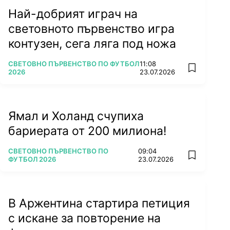
Най-добрият играч на
световното първенство игра
контузен, сега ляга под ножа
ПОВЕЧЕ ОТ
СВЕТОВНО ПЪРВЕНСТВО ПО ФУТБОЛ
11:08
add favorit
2026
23.07.2026
Ямал и Холанд счупиха
бариерата от 200 милиона!
ПОВЕЧЕ ОТ
СВЕТОВНО ПЪРВЕНСТВО ПО
09:04
add favorit
ФУТБОЛ 2026
23.07.2026
В Аржентина стартира петиция
с искане за повторение на