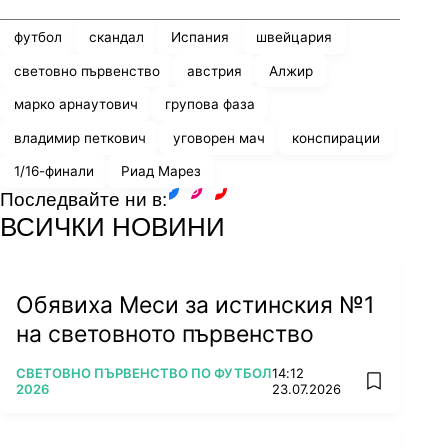
футбол
скандал
Испания
швейцария
световно първенство
австрия
Алжир
марко арнаутович
групова фаза
владимир петкович
уговорен мач
конспирации
1/16-финали
Риад Марез
Последвайте ни в:
facebook
instagram
youtube
ВСИЧКИ НОВИНИ
Обявиха Меси за истинския №1
на световното първенство
ПОВЕЧЕ ОТ
СВЕТОВНО ПЪРВЕНСТВО ПО ФУТБОЛ
14:12
add favorit
2026
23.07.2026