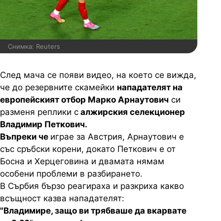
Снимка: Reuters
След мача се появи видео, на което се вижда,
че до резервните скамейки
нападателят на
европейският отбор Марко Арнаутович
си
разменя реплики с
алжирския селекционер
Владимир Петкович.
Въпреки че
играе за Австрия, Арнаутович е
със сръбски корени, докато Петкович е от
Босна и Херцеговина и двамата нямам
особени проблеми в разбирането.
В Сърбия бързо реагираха и разкриха какво
всъщност казва нападателят:
"Владимире, защо ви трябваше да вкарвате