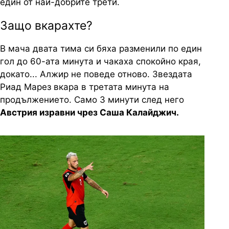
един от най-добрите трети.
Защо вкарахте?
В мача двата тима си бяха разменили по един
гол до 60-ата минута и чакаха спокойно края,
докато... Алжир не поведе отново. Звездата
Риад Марез вкара в третата минута на
продължението. Само 3 минути след него
Австрия изравни чрез Саша Калайджич.