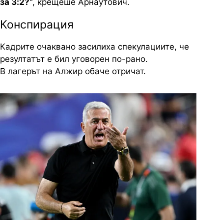
за 3:2?
", крещеше Арнаутович.
Конспирация
Кадрите очаквано засилиха спекулациите, че
резултатът е бил уговорен по-рано.
В лагерът на Алжир обаче отричат.