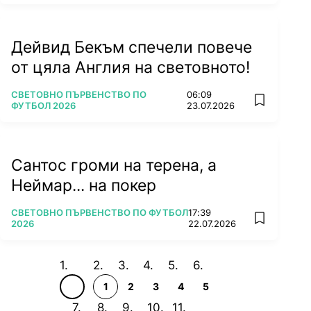
Дейвид Бекъм спечели повече
от цяла Англия на световното!
ПОВЕЧЕ ОТ
СВЕТОВНО ПЪРВЕНСТВО ПО
06:09
add favorit
ФУТБОЛ 2026
23.07.2026
Сантос громи на терена, а
Неймар... на покер
ПОВЕЧЕ ОТ
СВЕТОВНО ПЪРВЕНСТВО ПО ФУТБОЛ
17:39
add favorit
2026
22.07.2026
1
2
3
4
5