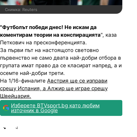
Снимка: Reuters
"Футболът победи днес! Не искам да
коментирам теории на конспирацията
", каза
Петкович на пресконференцията.
За първи път на настоящото световно
първенство не само двата най-добри отбора в
групата имат право да се класират напред, а и
осемте най-добри трети.
На 1/16-финалите
Австрия ще се изправи
срещу Испания, а Алжир ще играе срещу
Швейцария.
Изберете BTVsport.bg като любим
източник в Google
Share
save