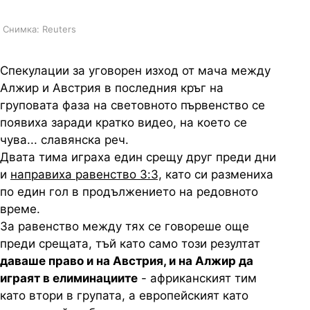
Снимка: Reuters
Спекулации за уговорен изход от мача между
Алжир и Австрия в последния кръг на
груповата фаза на световното първенство се
появиха заради кратко видео, на което се
чува... славянска реч.
Двата тима играха един срещу друг преди дни
и
направиха равенство 3:3,
като си размениха
по един гол в продължението на редовното
време.
За равенство между тях се говореше още
преди срещата, тъй като само този резултат
даваше право и на Австрия, и на Алжир да
играят в елиминациите
- африканският тим
като втори в групата, а европейският като