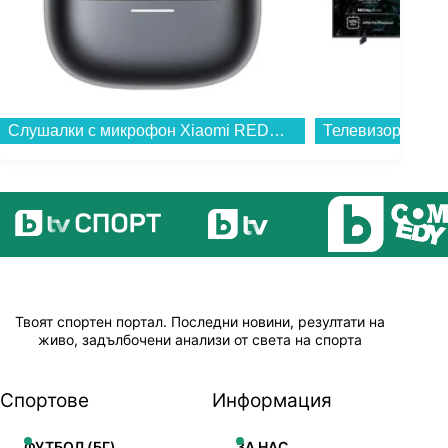
Слушалки с микрофон Xiaomi REDMI BUDS 8 PRO BLACK BHR08GOGL , Bluetooth , IN-EAR (ТАПИ)...
Твоят спортен портал. Последни новини, резултати на
живо, задълбочени анализи от света на спорта
Спортове
Информация
ФУТБОЛ (БГ)
ЗА НАС