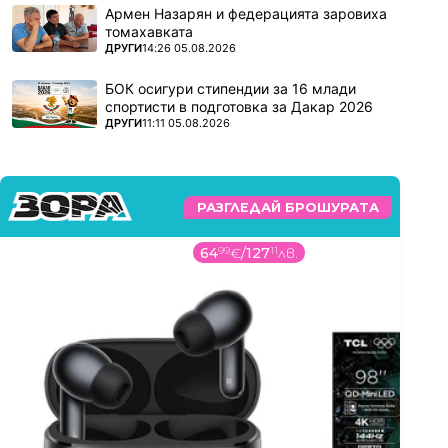
Армен Назарян и федерацията заровиха
томахавката
ПОВЕЧЕ ОТ
ДРУГИ
14:26 05.08.2026
БОК осигури стипендии за 16 млади
спортисти в подготовка за Дакар 2026
ПОВЕЧЕ ОТ
ДРУГИ
11:11 05.08.2026
РАЗГЛЕДАЙ БРОШУРАТА
64
99
€
/
127
11
лв.