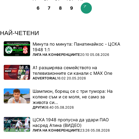
6
7
8
9
НАЙ-ЧЕТЕНИ
Минута по минута: Панатинайкос - ЦСКА
1948 1:1
ПОВЕЧЕ ОТ
ЛИГА НА КОНФЕРЕНЦИИТЕ
20:10 05.08.2026
А1 разширява семейството на
телевизионните си канали с MAX One
ПОВЕЧЕ ОТ
ADVERTORIAL
16:02 20.05.2026
Шампион, борещ се с три тумора: На
колене съм и се моля, не само за
живота си...
ПОВЕЧЕ ОТ
ДРУГИ
08:40 05.08.2026
ЦСКА 1948 пропусна да удари ПАО
насред Атина (ВИДЕО)
ПОВЕЧЕ ОТ
ЛИГА НА КОНФЕРЕНЦИИТЕ
23:26 05.08.2026