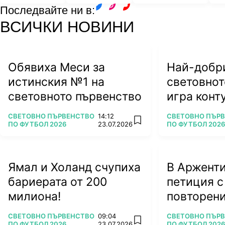
Последвайте ни в:
facebook
instagram
youtube
ВСИЧКИ НОВИНИ
Обявиха Меси за
Най-добри
истинския №1 на
световнот
световното първенство
игра конту
ляга под 
ПОВЕЧЕ ОТ
ПОВЕЧЕ ОТ
СВЕТОВНО ПЪРВЕНСТВО
14:12
СВЕТОВНО ПЪР
add favorites
ПО ФУТБОЛ 2026
23.07.2026
ПО ФУТБОЛ 2026
Ямал и Холанд счупиха
В Арженти
бариерата от 200
петиция с
милиона!
повторени
ПОВЕЧЕ ОТ
ПОВЕЧЕ ОТ
СВЕТОВНО ПЪРВЕНСТВО
09:04
СВЕТОВНО ПЪР
add favorites
ПО ФУТБОЛ 2026
23.07.2026
ПО ФУТБОЛ 2026