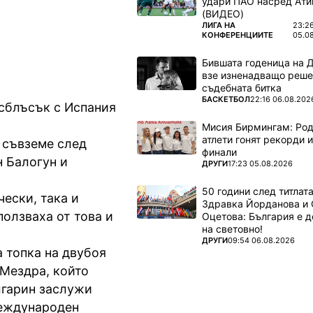
удари ПАО насред Ати
(ВИДЕО)
ПОВЕЧЕ ОТ
ЛИГА НА
23:2
КОНФЕРЕНЦИИТЕ
05.0
Бившата годеница на 
взе изненадващо реше
съдебната битка
ПОВЕЧЕ ОТ
БАСКЕТБОЛ
22:16 06.08.202
сблъсък с Испания
Мисия Бирмингам: Род
атлети гонят рекорди и
е съвземе след
финали
 Балогун и
ПОВЕЧЕ ОТ
ДРУГИ
17:23 05.08.2026
50 години след титлата
ески, така и
Здравка Йорданова и 
ползваха от това и
Оцетова: България е 
на световно!
ПОВЕЧЕ ОТ
ДРУГИ
09:54 06.08.2026
 топка на двубоя
 Мездра, който
лгарин заслужи
международен