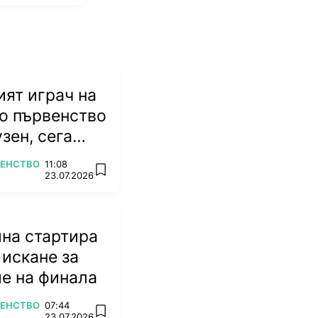
ят играч на
о първенство
зен, сега
ножа
ВЕНСТВО
11:08
add favorites
23.07.2026
на стартира
 искане за
е на финала
ВЕНСТВО
07:44
add favorites
23.07.2026