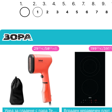
1
2
3
4
5
6
7
8
29
99
€
/
58
66
лв.
199
99
€
/
391
15
Уред за гладене с пара Tefal DT2022E1...
Вграден керамичен