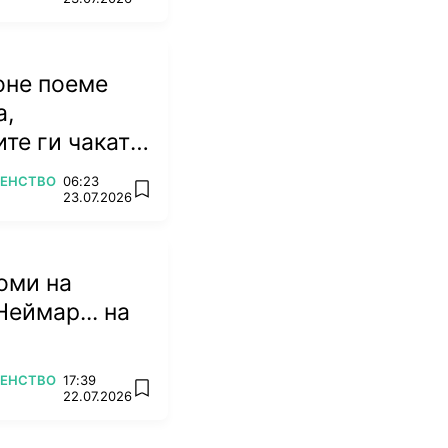
оне поеме
а,
те ги чакат
емена
ВЕНСТВО
06:23
add favorites
23.07.2026
оми на
Неймар... на
ВЕНСТВО
17:39
add favorites
22.07.2026