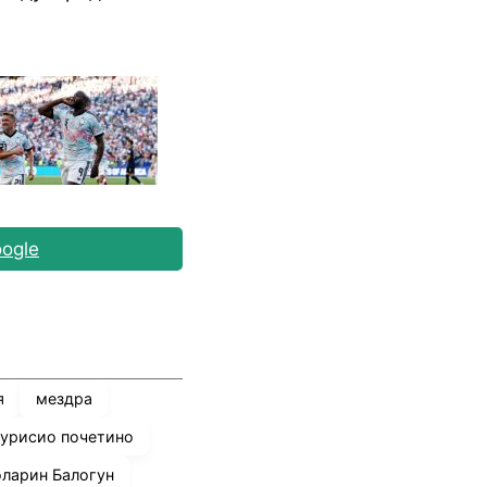
ogle
я
мездра
урисио почетино
ларин Балогун