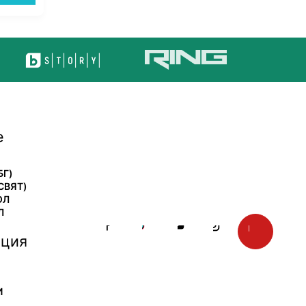
е
БГ)
СВЯТ)
ОЛ
Л
ция
И