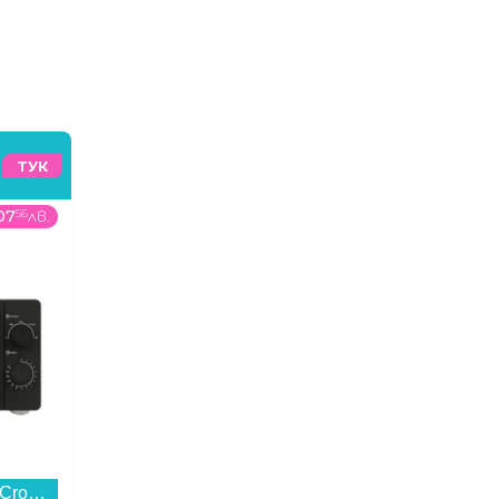
ТУК
07
56
лв.
869
00
€
/
1699
62
лв.
1299
00
€
Микровълнова фурна Crown CDMO-2065B , 20 , 20 Литри, 700 W...
Лаптоп Apple MacBook Neo 13" 512GB Silver mhfc4 , 13.00 , 512 , 8 , Apple A18 Pro 5 Core GPU , Apple A18 Pro 6 Core , Mac OS...