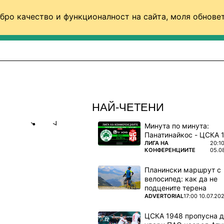
бро качество и функционалност на сайта, моля обновет
ФУТБОЛ (СВЯТ)
БАСКЕТБОЛ
ВОЛЕЙБОЛ
НАЙ-ЧЕТЕНИ
Минута по минута:
Share
save
ПОВЕЧЕ ОТ
ЛИГА НА
20:1
КОНФЕРЕНЦИИТЕ
05.0
ЦЯЛА
Планински маршрут с
О УЧАСТИЕ
велосипед: как да не
подцените терена
ПОВЕЧЕ ОТ
ADVERTORIAL
17:00 10.07.20
ният
ЦСКА 1948 пропусна 