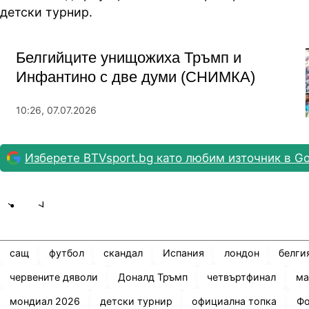
детски турнир.
Белгийците унищожиха Тръмп и
Инфантино с две думи (СНИМКА)
10:26, 07.07.2026
Изберете BTVsport.bg като любим източник в Go
Share
save
сащ
футбол
скандал
Испания
лондон
белги
червените дяволи
Доналд Тръмп
четвъртфинал
ма
мондиал 2026
детски турнир
официална топка
Фо