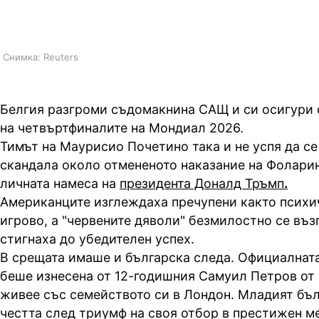
Самуил Петров
Снимка: Reuters
Белгия разгроми съдомакнина САЩ и си осигури 
на четвъртфиналите на Мондиал 2026.
Тимът на Маурисио Почетино така и не успя да с
скандала около отмененото наказание на Фоларин
личната намеса на
президента Доналд Тръмп
.
Американците изглеждаха пречупени както психич
игрово, а "червените дяволи" безмилостно се въз
стигнаха до убедителен успех.
В срещата имаше и българска следа. Официалната
беше изнесена от 12-годишния Самуил Петров от
живее със семейството си в Лондон. Младият бъ
честта след триумф на своя отбор в престижен 