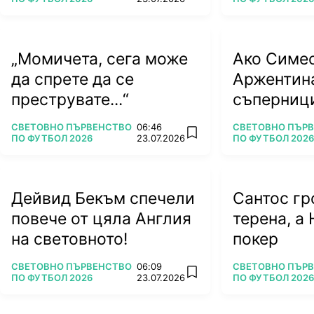
„Момичета, сега може
Ако Симе
да спрете да се
Аржентин
преструвате...“
съперници
тежки вр
ПОВЕЧЕ ОТ
ПОВЕЧЕ ОТ
СВЕТОВНО ПЪРВЕНСТВО
06:46
СВЕТОВНО ПЪР
add favorites
ПО ФУТБОЛ 2026
23.07.2026
ПО ФУТБОЛ 2026
Дейвид Бекъм спечели
Сантос гр
повече от цяла Англия
терена, а 
на световното!
покер
ПОВЕЧЕ ОТ
ПОВЕЧЕ ОТ
СВЕТОВНО ПЪРВЕНСТВО
06:09
СВЕТОВНО ПЪР
add favorites
ПО ФУТБОЛ 2026
23.07.2026
ПО ФУТБОЛ 2026