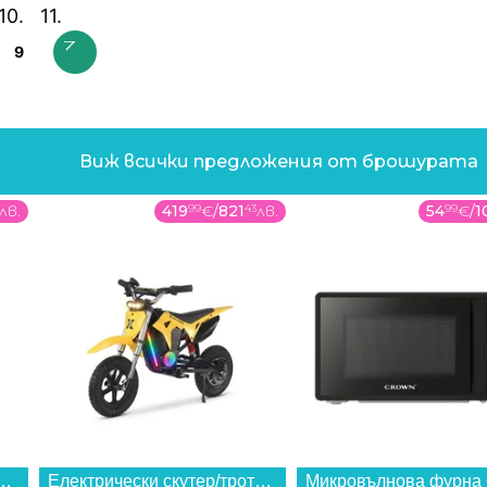
9
Виж всички предложения от брошурата
лв.
419
99
€
/
821
43
лв.
54
99
€
/
1
 плот AEG HRB32310CB , Електрически...
Електрически скутер/тротинетка MANTA Xrider CROSS 12 Pro (Детски ел. скутер) , 12.00 inch, 67.00 cm...