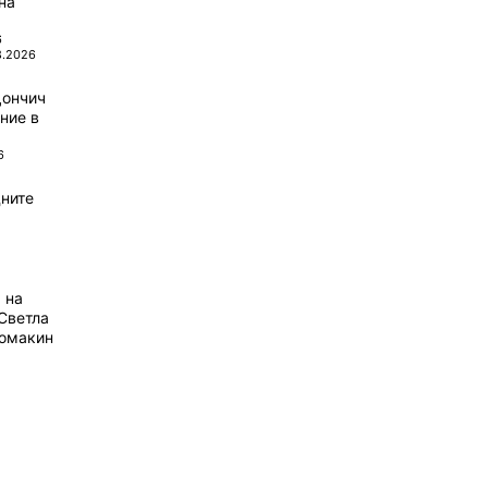
на
6
8.2026
Дончич
ние в
6
ните
 на
Светла
домакин