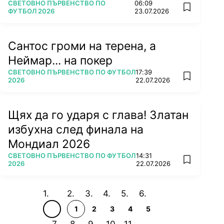
ПОВЕЧЕ ОТ
СВЕТОВНО ПЪРВЕНСТВО ПО
06:09
add favorit
ФУТБОЛ 2026
23.07.2026
Сантос громи на терена, а
Неймар... на покер
ПОВЕЧЕ ОТ
СВЕТОВНО ПЪРВЕНСТВО ПО ФУТБОЛ
17:39
add favorit
2026
22.07.2026
Щях да го ударя с глава! Златан
избухна след финала на
Мондиал 2026
ПОВЕЧЕ ОТ
СВЕТОВНО ПЪРВЕНСТВО ПО ФУТБОЛ
14:31
add favorit
2026
22.07.2026
1
2
3
4
5