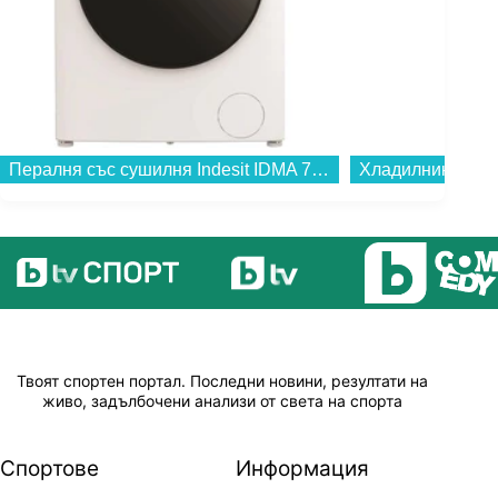
Пералня със сушилня Indesit IDMA 75624B MY TIME EE , 1400 об./мин., 5 kg, 7.00 kg, D , Бял...
Твоят спортен портал. Последни новини, резултати на
живо, задълбочени анализи от света на спорта
Спортове
Информация