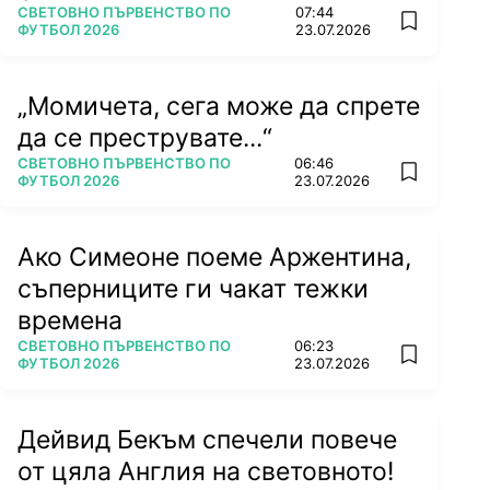
ПОВЕЧЕ ОТ
СВЕТОВНО ПЪРВЕНСТВО ПО
07:44
add favorit
ФУТБОЛ 2026
23.07.2026
„Момичета, сега може да спрете
да се преструвате...“
ПОВЕЧЕ ОТ
СВЕТОВНО ПЪРВЕНСТВО ПО
06:46
add favorit
ФУТБОЛ 2026
23.07.2026
Ако Симеоне поеме Аржентина,
съперниците ги чакат тежки
времена
ПОВЕЧЕ ОТ
СВЕТОВНО ПЪРВЕНСТВО ПО
06:23
add favorit
ФУТБОЛ 2026
23.07.2026
Дейвид Бекъм спечели повече
от цяла Англия на световното!