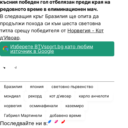
късния победен гол отбелязан преди края на
редовното време в елиминационен мач.
В следващия кръг Бразилия ще опита да
продължи похода си към шеста световна
титла срещу победителя от
Норвегия - Кот
д'Ивоар
.
Изберете BTVsport.bg като любим
източник в Google
Share
save
Бразилия
япония
световно първенство
мондиал
рекорд
кот д'ивоар
карло анчелоти
норвегия
осминафинали
каземиро
Габриел Мартинели
добавено време
Последвайте ни в:
facebook
instagram
youtube