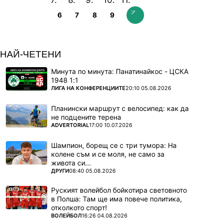
6
7
8
9
НАЙ-ЧЕТЕНИ
Минута по минута: Панатинайкос - ЦСКА
1948 1:1
ПОВЕЧЕ ОТ
ЛИГА НА КОНФЕРЕНЦИИТЕ
20:10 05.08.2026
Планински маршрут с велосипед: как да
не подцените терена
ПОВЕЧЕ ОТ
ADVERTORIAL
17:00 10.07.2026
Шампион, борещ се с три тумора: На
колене съм и се моля, не само за
живота си...
ПОВЕЧЕ ОТ
ДРУГИ
08:40 05.08.2026
Руският волейбол бойкотира световното
в Полша: Там ще има повече политика,
отколкото спорт!
ПОВЕЧЕ ОТ
ВОЛЕЙБОЛ
16:26 04.08.2026