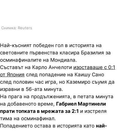
Мондиала до последно играеха
при 1:1
Снимка: Reuters
Най-късният победен гол в историята на
световните първенства класира Бразилия за
осминафиналите на Мондиала.
Съставът на Карло Анчелоти
изоставаше с 0:1
от Япония
след попадение на Каишу Сано
след половин час игра, но Каземиро съумя да
изравни в 56-ата минута.
На прага на продълженията, в петата минута
на добавеното време,
Габриел Мартинели
прати топката в мрежата за 2:1
и изстреля
тима на осминафинал.
Попадението остава в историята като
най-