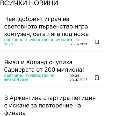
ВСИЧКИ НОВИНИ
Най-добрият играч на
световното първенство игра
контузен, сега ляга под ножа
ПОВЕЧЕ ОТ
СВЕТОВНО ПЪРВЕНСТВО ПО ФУТБОЛ
11:08
add favorit
2026
23.07.2026
Ямал и Холанд счупиха
бариерата от 200 милиона!
ПОВЕЧЕ ОТ
СВЕТОВНО ПЪРВЕНСТВО ПО
09:04
add favorit
ФУТБОЛ 2026
23.07.2026
В Аржентина стартира петиция
с искане за повторение на
финала