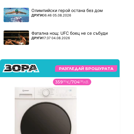
Олимпийски герой остана без дом
ПОВЕЧЕ ОТ
ДРУГИ
06:46 05.08.2026
Фатална нощ: UFC боец не се събуди
ПОВЕЧЕ ОТ
ДРУГИ
17:37 04.08.2026
РАЗГЛЕДАЙ БРОШУРАТА
359
99
€
/
704
08
лв.