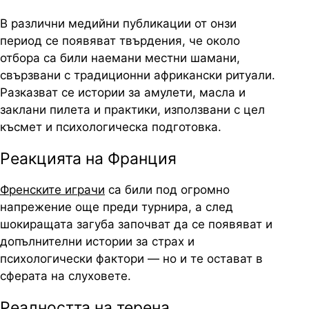
В различни медийни публикации от онзи
период се появяват твърдения, че около
отбора са били наемани местни шамани,
свързвани с традиционни африкански ритуали.
Разказват се истории за амулети, масла и
заклани пилета и практики, използвани с цел
късмет и психологическа подготовка.
Реакцията на Франция
Френските играчи
са били под огромно
напрежение още преди турнира, а след
шокиращата загуба започват да се появяват и
допълнителни истории за страх и
психологически фактори — но и те остават в
сферата на слуховете.
Реалността на терена