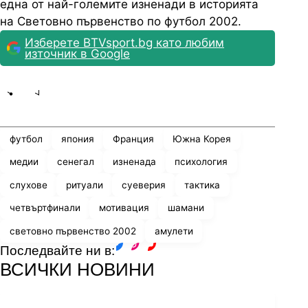
една от най-големите изненади в историята
на Световно първенство по футбол 2002.
Изберете BTVsport.bg като любим
източник в Google
Share
save
футбол
япония
Франция
Южна Корея
медии
сенегал
изненада
психология
слухове
ритуали
суеверия
тактика
четвъртфинали
мотивация
шамани
световно първенство 2002
амулети
Последвайте ни в:
facebook
instagram
youtube
ВСИЧКИ НОВИНИ