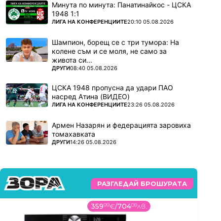
Минута по минута: Панатинайкос - ЦСКА
1948 1:1
ПОВЕЧЕ ОТ
ЛИГА НА КОНФЕРЕНЦИИТЕ
20:10 05.08.2026
Шампион, борещ се с три тумора: На
колене съм и се моля, не само за
живота си...
ПОВЕЧЕ ОТ
ДРУГИ
08:40 05.08.2026
ЦСКА 1948 пропусна да удари ПАО
насред Атина (ВИДЕО)
ПОВЕЧЕ ОТ
ЛИГА НА КОНФЕРЕНЦИИТЕ
23:26 05.08.2026
Армен Назарян и федерацията заровиха
томахавката
ПОВЕЧЕ ОТ
ДРУГИ
14:26 05.08.2026
РАЗГЛЕДАЙ БРОШУРАТА
359
99
€
/
704
08
лв.