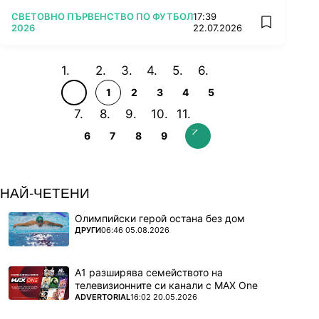
ПОВЕЧЕ ОТ
СВЕТОВНО ПЪРВЕНСТВО ПО ФУТБОЛ
17:39
add favorit
2026
22.07.2026
1
2
3
4
5
6
7
8
9
НАЙ-ЧЕТЕНИ
Олимпийски герой остана без дом
ПОВЕЧЕ ОТ
ДРУГИ
06:46 05.08.2026
А1 разширява семейството на
телевизионните си канали с MAX One
ПОВЕЧЕ ОТ
ADVERTORIAL
16:02 20.05.2026