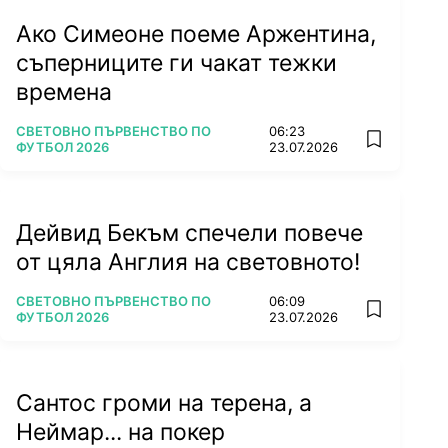
Ако Симеоне поеме Аржентина,
съперниците ги чакат тежки
времена
ПОВЕЧЕ ОТ
СВЕТОВНО ПЪРВЕНСТВО ПО
06:23
add favorit
ФУТБОЛ 2026
23.07.2026
Дейвид Бекъм спечели повече
от цяла Англия на световното!
ПОВЕЧЕ ОТ
СВЕТОВНО ПЪРВЕНСТВО ПО
06:09
add favorit
ФУТБОЛ 2026
23.07.2026
Сантос громи на терена, а
Неймар... на покер