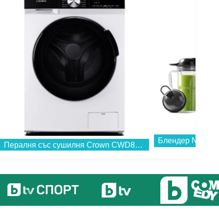
Блендер NUTRI
Пералня със сушилня Crown CWD86140BLDC , 1400 об./мин., 6 kg, 8.00 kg, A...