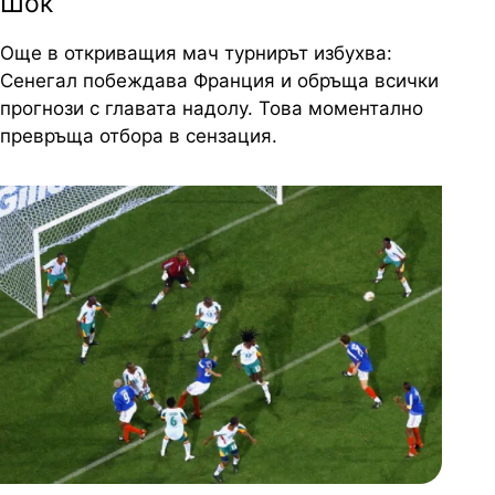
Шок
Още в откриващия мач турнирът избухва:
Сенегал побеждава Франция и обръща всички
прогнози с главата надолу. Това моментално
превръща отбора в сензация.