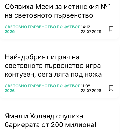
Обявиха Меси за истинския №1
на световното първенство
ПОВЕЧЕ ОТ
СВЕТОВНО ПЪРВЕНСТВО ПО ФУТБОЛ
14:12
add favorit
2026
23.07.2026
Най-добрият играч на
световното първенство игра
контузен, сега ляга под ножа
ПОВЕЧЕ ОТ
СВЕТОВНО ПЪРВЕНСТВО ПО ФУТБОЛ
11:08
add favorit
2026
23.07.2026
Ямал и Холанд счупиха
бариерата от 200 милиона!