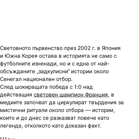
историята на световните
първенства
Световното първенство през 2002 г. в Япония
и Южна Корея остава в историята не само с
футболните изненади, но и с една от най-
обсъжданите „задкулисни“ истории около
Сенегал национален отбор.
След шокиращата победа с 1:0 над
действащия
световен шампион Франция
, в
медиите започват да циркулират твърдения за
мистични ритуали около отбора — истории,
които и до днес се разказват повече като
легенда, отколкото като доказан факт.