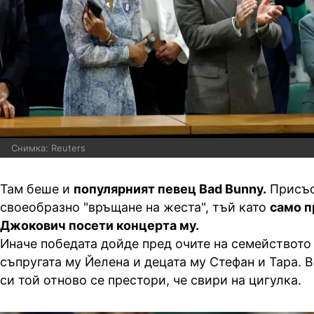
Снимка: Reuters
Там беше и
популярният певец Bad Bunny.
Присъс
своеобразно "връщане на жеста", тъй като
само п
Джокович посети концерта му.
Иначе победата дойде пред очите на семейството 
съпругата му Йелена и децата му Стефан и Тара. 
си той отново се престори, че свири на цигулка.