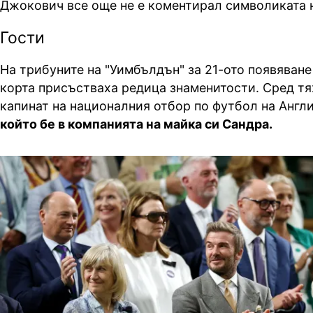
Джокович все още не е коментирал символиката н
Гости
На трибуните на "Уимбълдън" за 21-ото появяване
корта присъстваха редица знаменитости. Сред тя
капинат на националния отбор по футбол на Англ
който бе в компанията на майка си Сандра.