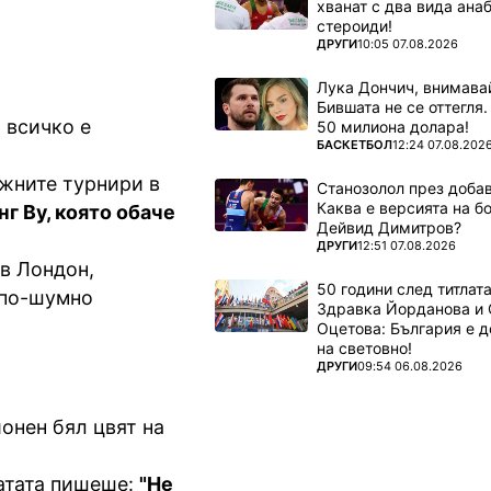
хванат с два вида ана
стероиди!
ПОВЕЧЕ ОТ
ДРУГИ
10:05 07.08.2026
Лука Дончич, внимава
Бившата не се оттегля.
 всичко е
50 милиона долара!
ПОВЕЧЕ ОТ
БАСКЕТБОЛ
12:24 07.08.202
ажните турнири в
Станозолол през доба
Каква е версията на б
г Ву, която обаче
Дейвид Димитров?
ПОВЕЧЕ ОТ
ДРУГИ
12:51 07.08.2026
 в Лондон,
50 години след титлата
 по-шумно
Здравка Йорданова и 
Оцетова: България е 
на световно!
ПОВЕЧЕ ОТ
ДРУГИ
09:54 06.08.2026
онен бял цвят на
латата пишеше:
"Не