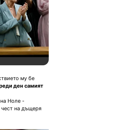
твието му бе
реди ден самият
на Ноле -
В чест на дъщеря