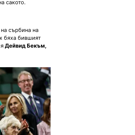
а сакото.
 на сърбина на
х бяха бившият
ия
Дейвид Бекъм,