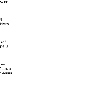
болни
й!
 Иска
6
вка?
ореца
 на
Светла
домакин