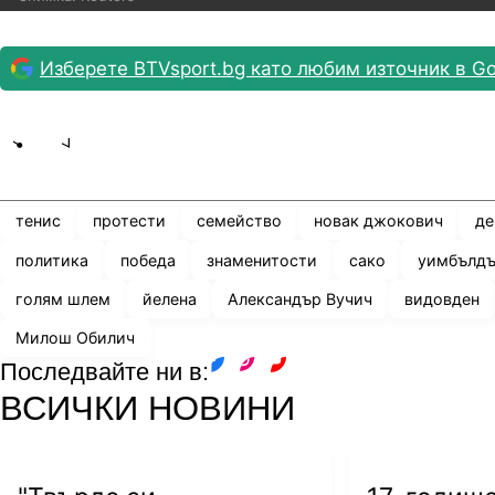
Изберете BTVsport.bg като любим източник в Go
Share
save
тенис
протести
семейство
новак джокович
де
политика
победа
знаменитости
сако
уимбълдъ
голям шлем
йелена
Александър Вучич
видовден
Милош Обилич
Последвайте ни в:
facebook
instagram
youtube
ВСИЧКИ НОВИНИ