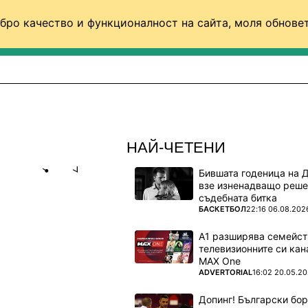
бро качество и функционалност на сайта, моля обновет
ФУТБОЛ (СВЯТ)
БАСКЕТБОЛ
ВОЛЕЙБОЛ
НАЙ-ЧЕТЕНИ
Бившата годеница на 
Share
save
взе изненадващо реше
съдебната битка
ПОВЕЧЕ ОТ
БАСКЕТБОЛ
22:16 06.08.202
МБЪЛДЪН",
 МУ
А1 разширява семейст
телевизионните си кан
MAX One
ПОВЕЧЕ ОТ
ADVERTORIAL
16:02 20.05.2
. концерт
Допинг! Български бо