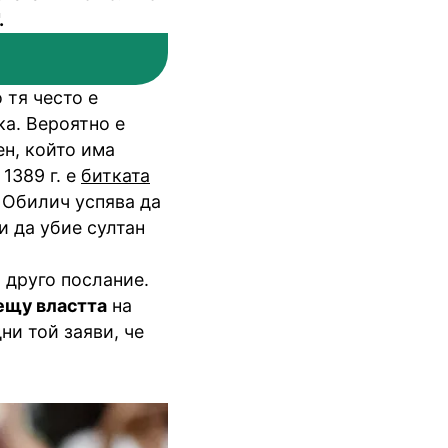
.
 тя често е
ка. Вероятно е
ен, който има
1389 г. е
битката
 Обилич успява да
и да убие султан
 друго послание.
ещу властта
на
ни той заяви, че