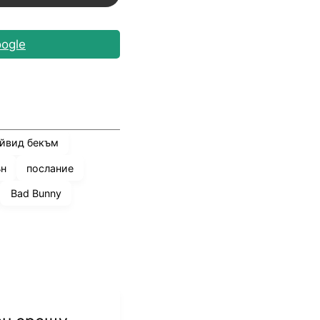
ogle
йвид бекъм
н
послание
Bad Bunny