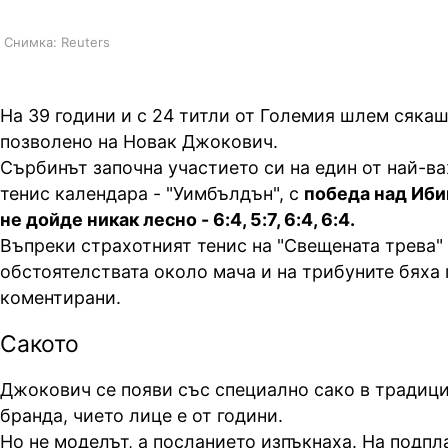
Снимка: Reuters
На 39 години и с 24 титли от Големия шлем сякаш
позволено на Новак Джокович.
Сърбинът започна участието си на един от най-в
тенис календара - "Уимбълдън", с
победа над Ибин
не дойде никак лесно - 6:4, 5:7, 6:4, 6:4.
Въпреки страхотният тенис на "Свещената трева"
обстоятелствата около мача и на трибуните бяха
коментирани.
Сакото
Джокович се появи със специално сако в традици
бранда, чието лице е от години.
Но не моделът, а посланието изпъкнаха. На подп