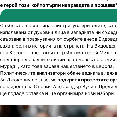
е герой този, който търпи неправдата и прощава"
Сръбската пословица заинтригува зрителите, като
използвана от
духовни лица
в западната ни съсед
свързана в празнувания от сърбите вчера Видовд
важна роля в историята на страната. На Видовден 
при Косово поле
, в която сръбският герой Милош
се добере до задните линии на османската армия 
Мурад I, като това забавя нашествието в Европа.
Политическите анализатори обаче веднага видяха
За Джокович се знае, че
подкрепя протестите ср
президента на Сърбия Александър Вучич. Преди д
ще подаде оставка и ще организира нови избори.