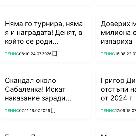
Няма го турнира, няма
Доверих му
я и наградата! Денят, в
милиона е
който се роди
изпариха
легендата Джокович
ПОВЕЧЕ ОТ
ПОВЕЧЕ ОТ
ТЕНИС
08:10 24.07.2026
ТЕНИС
16:08 22.0
add favorites
Скандал около
Григор Д
Сабаленка! Искат
отстъпи 
наказание заради
от 2024 г.
посещението ѝ в
ПОВЕЧЕ ОТ
ПОВЕЧЕ ОТ
ТЕНИС
07:11 16.07.2026
ТЕНИС
17:06 15.0
add favorites
Беларус