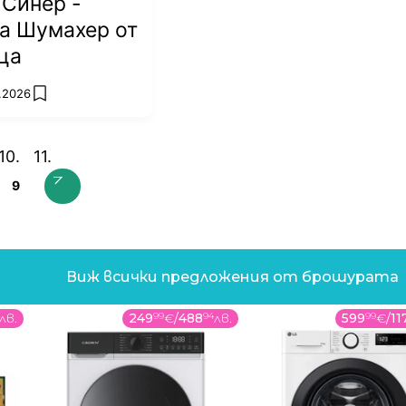
 Синер -
а Шумахер от
ца
7.2026
add favorites
9
Виж всички предложения от брошурата
лв.
249
99
€
/
488
94
лв.
599
99
€
/
11