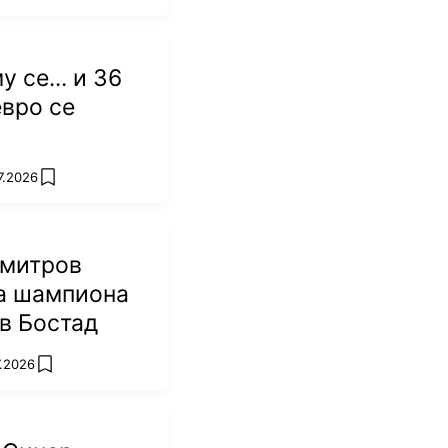
 се... и 36
вро се
7.2026
add favorites
имитров
на шампиона
 в Бостад
7.2026
add favorites