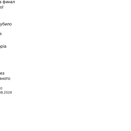
а финал
о!
губило
6
pia
ез
вното
00
08.2026