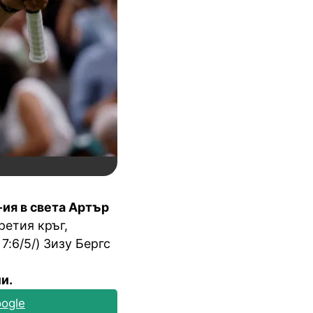
-ия в света Артър
ретия кръг,
 7:6/5/) Зизу Бергс
и.
ogle