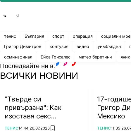
Share
save
тенис
България
спорт
операция
социални мр
Григор Димитров
контузия
видео
уимбълдън
осминафинал
Ейса Гонсалес
матео беретини
яник
Последвайте ни в:
facebook
instagram
youtube
ВСИЧКИ НОВИНИ
"Твърде си
17-годиш
привързана": Как
Григор Ди
изоставя секс
Мексико
символът на тениса?
ПОВЕЧЕ ОТ
ПОВЕЧЕ ОТ
ТЕНИС
14:44 26.07.2026
ТЕНИС
11:35 26.0
add favorites