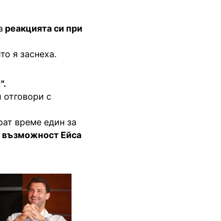
а
реакцията си при
то я заснеха.
".
 отговори с
рат време един за
 възможност Ейса