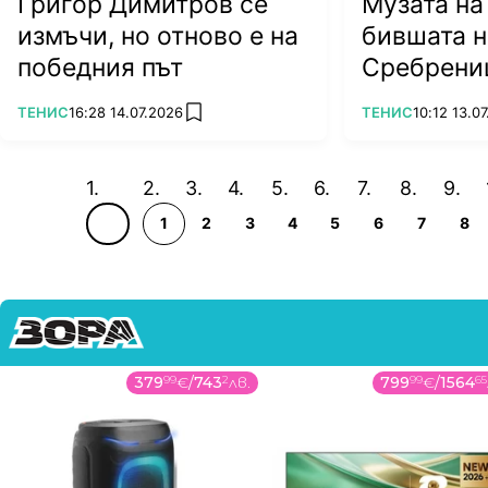
Григор Димитров се
Музата на
измъчи, но отново е на
бившата н
победния път
Сребрени
ПОВЕЧЕ ОТ
ПОВЕЧЕ ОТ
ТЕНИС
16:28 14.07.2026
ТЕНИС
10:12 13.0
add favorites
1
2
3
4
5
6
7
8
379
99
€
/
743
2
лв.
799
99
€
/
1564
65