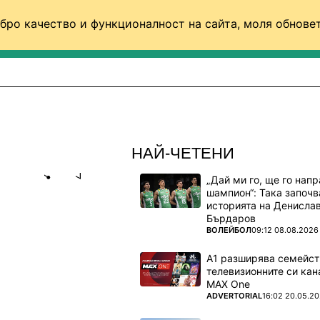
бро качество и функционалност на сайта, моля обновет
ФУТБОЛ (СВЯТ)
БАСКЕТБОЛ
ВОЛЕЙБОЛ
НАЙ-ЧЕТЕНИ
„Дай ми го, ще го нап
Share
save
шампион“: Така започв
историята на Денисла
Бърдаров
ПОВЕЧЕ ОТ
ВОЛЕЙБОЛ
09:12 08.08.2026
А ПОБЕДА
А1 разширява семейст
телевизионните си кан
MAX One
ПОВЕЧЕ ОТ
ADVERTORIAL
16:02 20.05.2
следи с