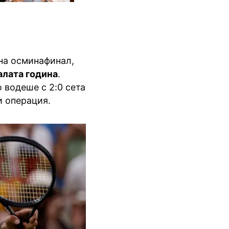
на осминафинал,
алата година
.
 водеше с 2:0 сета
и операция.