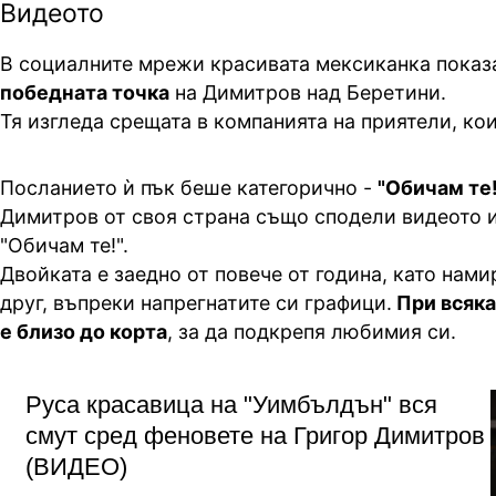
Видеото
В социалните мрежи красивата мексиканка показ
победната точка
на Димитров над Беретини.
Тя изгледа срещата в компанията на приятели, кои
Посланието ѝ пък беше категорично -
"Обичам те!
Димитров от своя страна също сподели видеото и
"Обичам те!".
Двойката е заедно от повече от година, като нами
друг, въпреки напрегнатите си графици.
При всяка
е близо до корта
, за да подкрепя любимия си.
Руса красавица на "Уимбълдън" вся
смут сред феновете на Григор Димитров
(ВИДЕО)