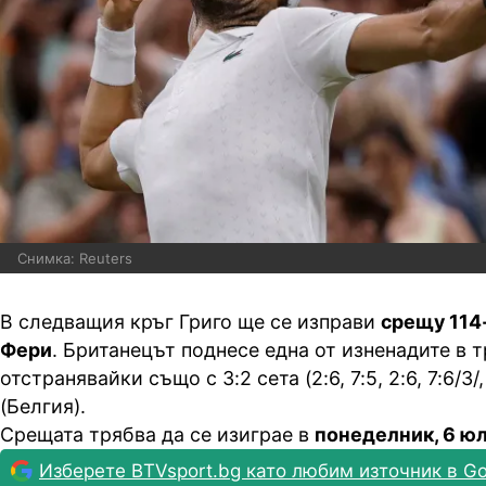
Снимка: Reuters
В следващия кръг Григо ще се изправи
срещу 114
Фери
. Британецът поднесе една от изненадите в т
отстранявайки също с 3:2 сета (2:6, 7:5, 2:6, 7:6/3/,
(Белгия).
Срещата трябва да се изиграе в
понеделник, 6 юл
Изберете BTVsport.bg като любим източник в Go