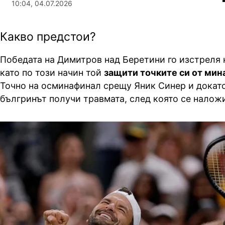
10:04, 04.07.2026
Какво предстои?
Победата на Димитров над Беретини го изстреля 
като по този начин той
защити точките си от мин
Точно на осминафинал срещу Яник Синер и докато
бългринът получи травмата, след която се налож