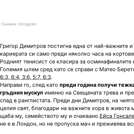
трепет мачовете
Снимка: Instagram
Григор Димитров постигна една от най-важните и
кариерата си само преди няколко часа на кортове
Родният тенисист се класира за осминафиналите 
Големия шлем сред като се справи с Матео Берети
6:3, 6:4, 3:6, 5:7, 6:3
.
Направи го, след като
преди година получи тежка
гръдния мускул
именно на Свещената трева и пр
спад в ранглистата. Преди дни Димитров, на чият
целия свят, благодари на важните хора в живота м
щаба му, семейството му и очаквано
Ейса Гонсал
не е в Лондон, но не пропуска мач и преживява вс