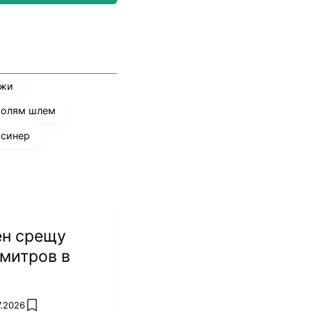
ежи
голям шлем
 синер
ен срещу
митров в
7.2026
add favorites