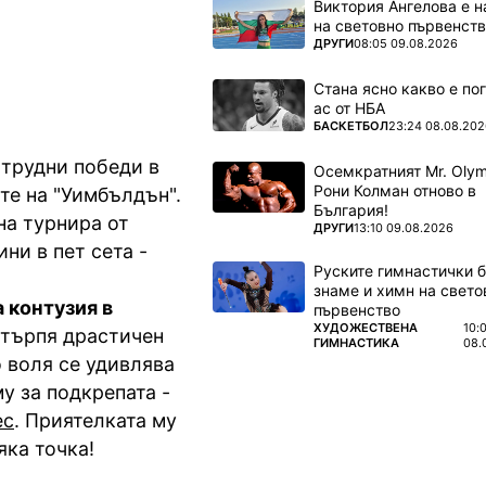
Виктория Ангелова е н
на световно първенств
ПОВЕЧЕ ОТ
ДРУГИ
08:05 09.08.2026
Стана ясно какво е по
ас от НБА
ПОВЕЧЕ ОТ
БАСКЕТБОЛ
23:24 08.08.202
 трудни победи в
Осемкратният Mr. Olym
Рони Колман отново в
те на "Уимбълдън".
България!
на турнира от
ПОВЕЧЕ ОТ
ДРУГИ
13:10 09.08.2026
ни в пет сета -
Руските гимнастички б
знаме и химн на свето
 контузия в
първенство
ПОВЕЧЕ ОТ
ХУДОЖЕСТВЕНА
10:
етърпя драстичен
ГИМНАСТИКА
08.
о воля се удивлява
у за подкрепата -
ес
. Приятелката му
яка точка!