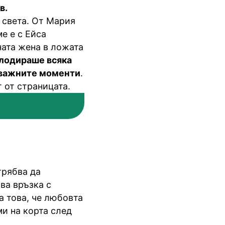
в.
в света. От Мария
е е с Ейса
ната жена в ложата
плодираше всяка
 важните моменти
.
т от страницата.
трябва да
ва връзка с
За това, че любовта
ми на корта след