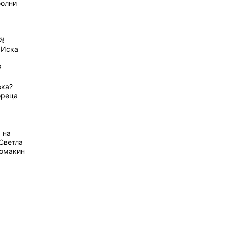
болни
й!
 Иска
6
вка?
ореца
 на
Светла
домакин