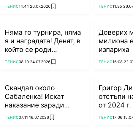
символът на тениса?
ПОВЕЧЕ ОТ
ПОВЕЧЕ ОТ
ТЕНИС
14:44 26.07.2026
ТЕНИС
11:35 26.0
add favorites
Няма го турнира, няма
Доверих му
я и наградата! Денят, в
милиона е
който се роди
изпариха
легендата Джокович
ПОВЕЧЕ ОТ
ПОВЕЧЕ ОТ
ТЕНИС
08:10 24.07.2026
ТЕНИС
16:08 22.0
add favorites
Скандал около
Григор Д
Сабаленка! Искат
отстъпи 
наказание заради
от 2024 г.
посещението ѝ в
ПОВЕЧЕ ОТ
ПОВЕЧЕ ОТ
ТЕНИС
07:11 16.07.2026
ТЕНИС
17:06 15.0
add favorites
Беларус