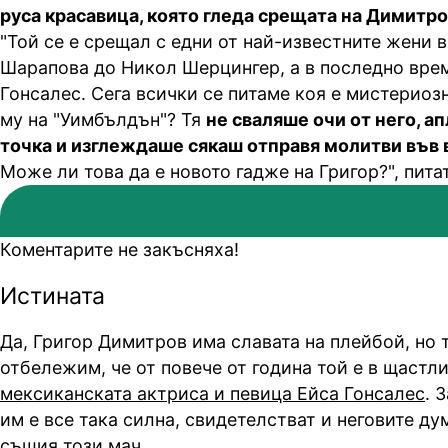
руса красавица, която гледа срещата на Димитро
"Той се е срещал с едни от най-известните жени 
Шарапова до Никол Шерцингер, а в последно врем
Гонсалес. Сега всички се питаме коя е мистериоз
му на "Уимбълдън"? Тя
не сваляше очи от него, а
точка и изглеждаше сякаш отправя молитви във
Може ли това да е новото гадже на Григор?", пита
Коментарите не закъсняха!
Истината
Да, Григор Димитров има славата на плейбой, но 
отбележим, че от повече от година той е в щастли
мексиканската актриса и певица Ейса Гонсалес
. 
им е все така силна, свидетелстват и неговите ду
същия този мач.