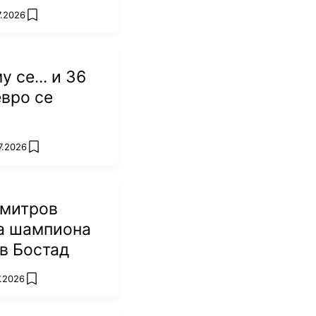
7.2026
add favorites
 се... и 36
вро се
7.2026
add favorites
имитров
на шампиона
 в Бостад
7.2026
add favorites