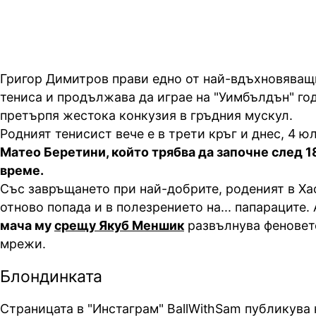
Григор Димитров прави едно от най-вдъхновяващ
тениса и продължава да играе на "Уимбълдън" го
претърпя жестока конкузия в гръдния мускул.
Родният тенисист вече е в трети кръг и днес, 4 ю
Матео Беретини, който трябва да започне след 18
време.
Със завръщането при най-добрите, роденият в Ха
отново попада и в полезрението на... папараците.
мача му
срещу Якуб Меншик
развълнува феновет
мрежи.
Блондинката
Страницата в "Инстаграм" BallWithSam публикува 