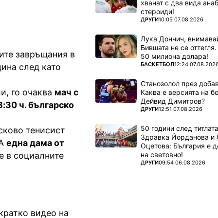
хванат с два вида ана
стероиди!
ПОВЕЧЕ ОТ
ДРУГИ
10:05 07.08.2026
Лука Дончич, внимава
Бившата не се оттегля.
ите завръщания в
50 милиона долара!
ПОВЕЧЕ ОТ
БАСКЕТБОЛ
12:24 07.08.202
дина след като
Станозолол през доба
ли, го очаква
мач с
Каква е версията на б
Дейвид Димитров?
:30 ч. българско
ПОВЕЧЕ ОТ
ДРУГИ
12:51 07.08.2026
50 години след титлата
сково тенисист
Здравка Йорданова и 
 А
една дама от
Оцетова: България е 
на световно!
е в социалните
ПОВЕЧЕ ОТ
ДРУГИ
09:54 06.08.2026
кратко видео на