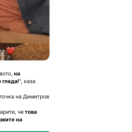
вото,
на
е гледа!
", каза
 точка на Димитров
арите, че
това
зките на