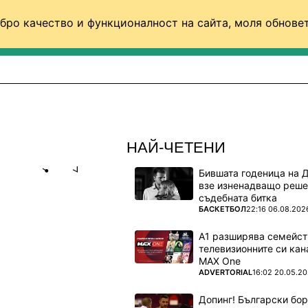
бро качество и функционалност на сайта, моля обновет
ФУТБОЛ (СВЯТ)
БАСКЕТБОЛ
ВОЛЕЙБОЛ
НАЙ-ЧЕТЕНИ
Бившата годеница на 
Share
save
взе изненадващо реше
съдебната битка
ПОВЕЧЕ ОТ
БАСКЕТБОЛ
22:16 06.08.202
ЪН" ВСЯ
ГОР
А1 разширява семейст
телевизионните си кан
MAX One
ПОВЕЧЕ ОТ
ADVERTORIAL
16:02 20.05.2
Допинг! Български бо