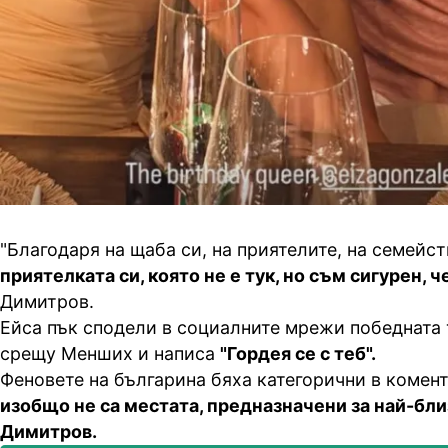
"Благодаря на щаба си, на приятелите, на семейст
приятелката си, която не е тук, но съм сигурен, ч
Димитров.
Ейса пък сподели в социалните мрежи победната
срещу Менших и написа
"Гордея се с теб".
Феновете на българина бяха категорични в комент
изобщо не са местата, предназначени за най-бли
Димитров.