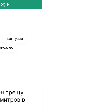
ogle
контузия
онсалес
ен срещу
митров в