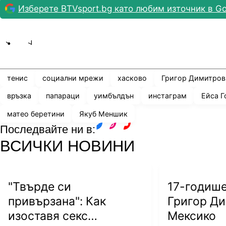
Изберете BTVsport.bg като любим източник в Go
Share
save
тенис
социални мрежи
хасково
Григор Димитров
връзка
папараци
уимбълдън
инстаграм
Ейса Г
матео беретини
Якуб Меншик
Последвайте ни в:
facebook
instagram
youtube
ВСИЧКИ НОВИНИ
"Твърде си
17-годиш
привързана": Как
Григор Ди
изоставя секс
Мексико