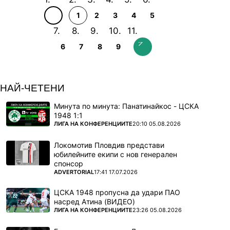
1
2
3
4
5
6
7
8
9
НАЙ-ЧЕТЕНИ
Минута по минута: Панатинайкос - ЦСКА
1948 1:1
ПОВЕЧЕ ОТ
ЛИГА НА КОНФЕРЕНЦИИТЕ
20:10 05.08.2026
Локомотив Пловдив представи
юбилейните екипи с нов генерален
спонсор
ПОВЕЧЕ ОТ
ADVERTORIAL
17:41 17.07.2026
ЦСКА 1948 пропусна да удари ПАО
насред Атина (ВИДЕО)
ПОВЕЧЕ ОТ
ЛИГА НА КОНФЕРЕНЦИИТЕ
23:26 05.08.2026