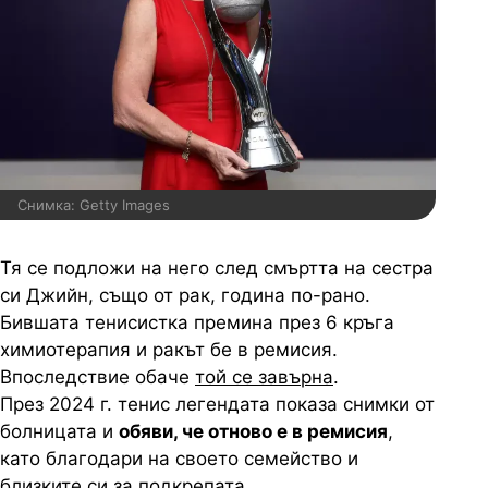
Снимка: Getty Images
Тя се подложи на него след смъртта на сестра
си Джийн, също от рак, година по-рано.
Бившата тенисистка премина през 6 кръга
химиотерапия и ракът бе в ремисия.
Впоследствие обаче
той се завърна
.
През 2024 г. тенис легендата показа снимки от
болницата и
обяви, че отново е в ремисия
,
като благодари на своето семейство и
близките си за подкрепата.