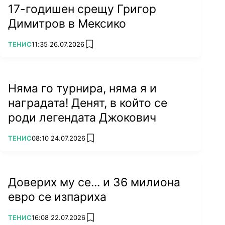
17-годишен срещу Григор
Димитров в Мексико
ПОВЕЧЕ ОТ
ТЕНИС
11:35 26.07.2026
add favorites
Няма го турнира, няма я и
наградата! Денят, в който се
роди легендата Джокович
ПОВЕЧЕ ОТ
ТЕНИС
08:10 24.07.2026
add favorites
Доверих му се... и 36 милиона
евро се изпариха
ПОВЕЧЕ ОТ
ТЕНИС
16:08 22.07.2026
add favorites