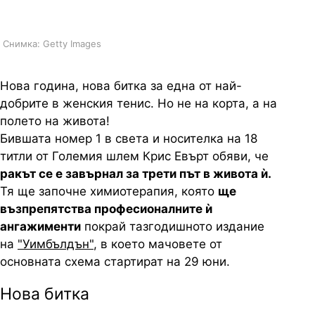
Евърт
Снимка: Getty Images
Нова година, нова битка за една от най-
добрите в женския тенис. Но не на корта, а на
полето на живота!
Бившата номер 1 в света и носителка на 18
титли от Големия шлем Крис Евърт обяви, че
ракът се е завърнал за трети път в живота ѝ.
Тя ще започне химиотерапия, която
ще
възпрепятства професионалните ѝ
ангажименти
покрай тазгодишното издание
на
"Уимбълдън"
, в което мачовете от
основната схема стартират на 29 юни.
Нова битка