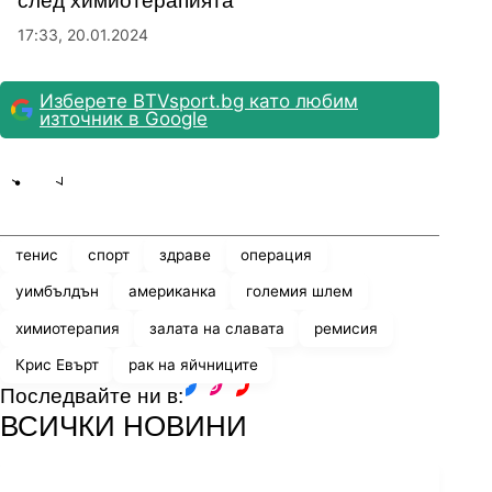
след химиoтерапията
17:33, 20.01.2024
Изберете BTVsport.bg като любим
източник в Google
Share
save
тенис
спорт
здраве
операция
уимбълдън
американка
големия шлем
химиотерапия
залата на славата
ремисия
Крис Евърт
рак на яйчниците
Последвайте ни в:
facebook
instagram
youtube
ВСИЧКИ НОВИНИ