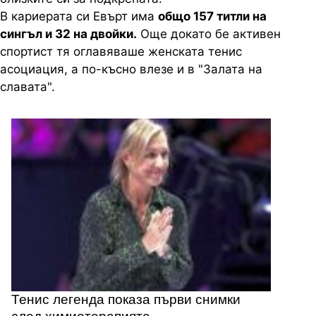
В кариерата си Евърт има
общо 157 титли на
сингъл и 32 на двойки.
Още докато бе активен
спортист тя оглавяваше женската тенис
асоциация, а по-късно влезе и в "Залата на
славата".
Тенис легенда показа първи снимки