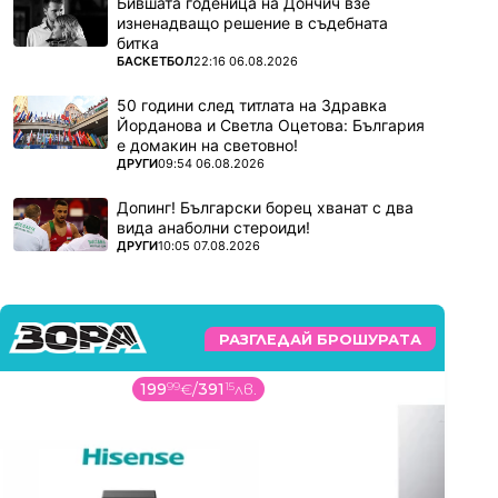
Бившата годеница на Дончич взе
изненадващо решение в съдебната
битка
ПОВЕЧЕ ОТ
БАСКЕТБОЛ
22:16 06.08.2026
50 години след титлата на Здравка
Йорданова и Светла Оцетова: България
е домакин на световно!
ПОВЕЧЕ ОТ
ДРУГИ
09:54 06.08.2026
Допинг! Български борец хванат с два
вида анаболни стероиди!
ПОВЕЧЕ ОТ
ДРУГИ
10:05 07.08.2026
РАЗГЛЕДАЙ БРОШУРАТА
199
99
€
/
391
15
лв.
5