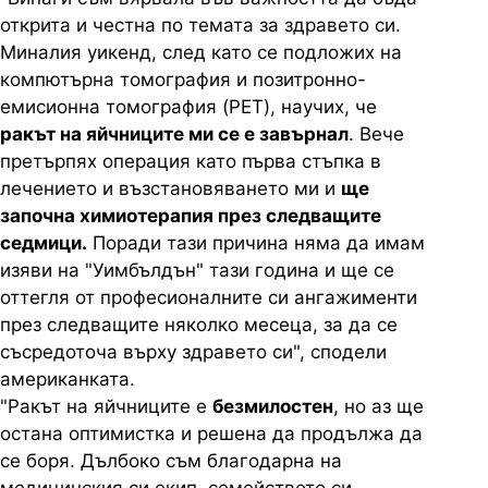
открита и честна по темата за здравето си.
Миналия уикенд, след като се подложих на
компютърна томография и позитронно-
емисионна томография (PET), научих, че
ракът на яйчниците ми се е завърнал
. Вече
претърпях операция като първа стъпка в
лечението и възстановяването ми и
ще
започна химиотерапия през следващите
седмици.
Поради тази причина няма да имам
изяви на "Уимбълдън" тази година и ще се
оттегля от професионалните си ангажименти
през следващите няколко месеца, за да се
съсредоточа върху здравето си", сподели
американката.
"Ракът на яйчниците е
безмилостен
, но аз ще
остана оптимистка и решена да продължа да
се боря. Дълбоко съм благодарна на
медицинския си екип, семейството си,