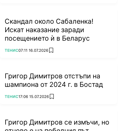
Скандал около Сабаленка!
Искат наказание заради
посещението ѝ в Беларус
ПОВЕЧЕ ОТ
ТЕНИС
07:11 16.07.2026
add favorites
Григор Димитров отстъпи на
шампиона от 2024 г. в Бостад
ПОВЕЧЕ ОТ
ТЕНИС
17:06 15.07.2026
add favorites
Григор Димитров се измъчи, но
отново е на победния път