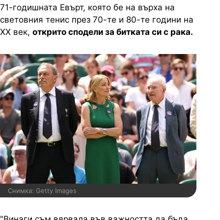
71-годишната Евърт, която бе на върха на
световния тенис през 70-те и 80-те години на
ХХ век,
открито сподели за битката си с рака.
Снимка: Getty Images
"Винаги съм вярвала във важността да бъда