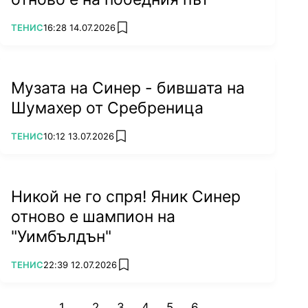
ПОВЕЧЕ ОТ
ТЕНИС
16:28 14.07.2026
add favorites
Музата на Синер - бившата на
Шумахер от Сребреница
ПОВЕЧЕ ОТ
ТЕНИС
10:12 13.07.2026
add favorites
Никой не го спря! Яник Синер
отново е шампион на
"Уимбълдън"
ПОВЕЧЕ ОТ
ТЕНИС
22:39 12.07.2026
add favorites