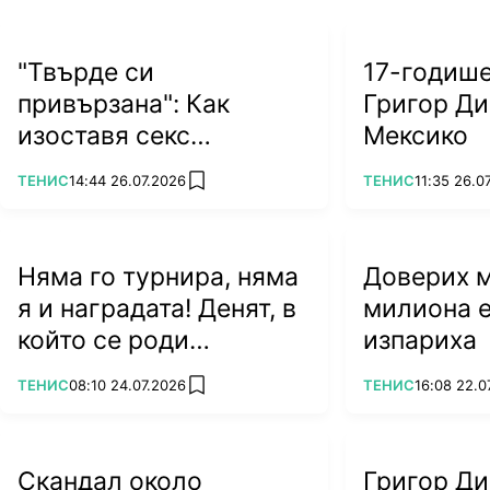
"Твърде си
17-годиш
привързана": Как
Григор Ди
изоставя секс
Мексико
символът на тениса?
ПОВЕЧЕ ОТ
ПОВЕЧЕ ОТ
ТЕНИС
14:44 26.07.2026
ТЕНИС
11:35 26.0
add favorites
Няма го турнира, няма
Доверих му
я и наградата! Денят, в
милиона е
който се роди
изпариха
легендата Джокович
ПОВЕЧЕ ОТ
ПОВЕЧЕ ОТ
ТЕНИС
08:10 24.07.2026
ТЕНИС
16:08 22.0
add favorites
Скандал около
Григор Д