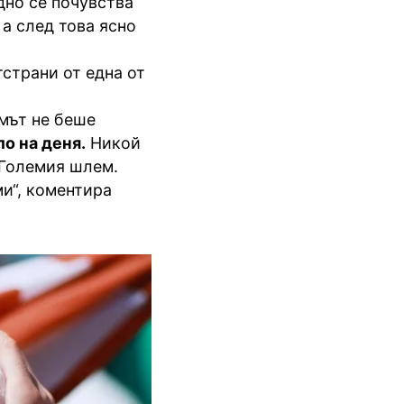
дно се почувства
, а след това ясно
тстрани от една от
емът не беше
ло на деня.
Никой
т Големия шлем.
ми“, коментира