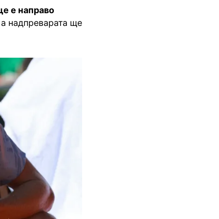
ще е направо
 а надпреварата ще