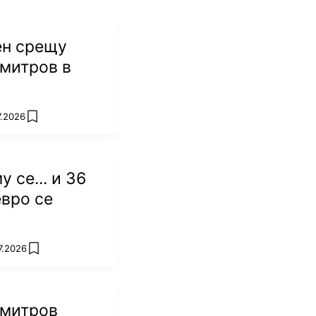
ен срещу
митров в
7.2026
add favorites
 се... и 36
вро се
7.2026
add favorites
имитров