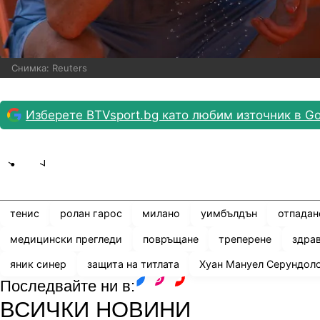
Снимка: Reuters
Изберете BTVsport.bg като любим източник в Go
Share
save
тенис
ролан гарос
милано
уимбълдън
отпадан
медицински прегледи
повръщане
треперене
здра
яник синер
защита на титлата
Хуан Мануел Серундол
Последвайте ни в:
facebook
instagram
youtube
ВСИЧКИ НОВИНИ