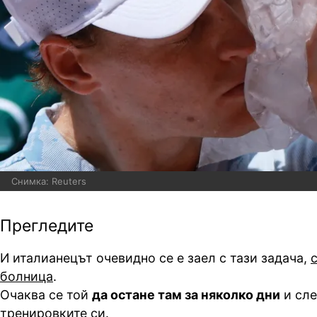
Снимка: Reuters
Прегледите
И италианецът очевидно се е заел с тази задача,
болница
.
Очаква се той
да остане там за няколко дни
и сле
тренировките си.