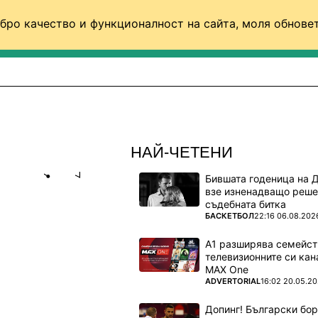
бро качество и функционалност на сайта, моля обновет
ФУТБОЛ (СВЯТ)
БАСКЕТБОЛ
ВОЛЕЙБОЛ
НАЙ-ЧЕТЕНИ
Бившата годеница на 
Share
save
взе изненадващо реше
съдебната битка
ПОВЕЧЕ ОТ
БАСКЕТБОЛ
22:16 06.08.202
С":
А1 разширява семейст
телевизионните си кан
MAX One
а
ПОВЕЧЕ ОТ
ADVERTORIAL
16:02 20.05.2
Допинг! Български бо