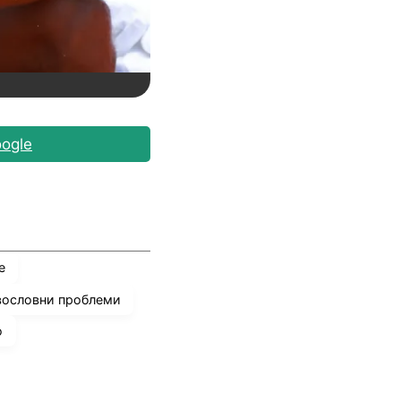
ogle
е
вословни проблеми
о