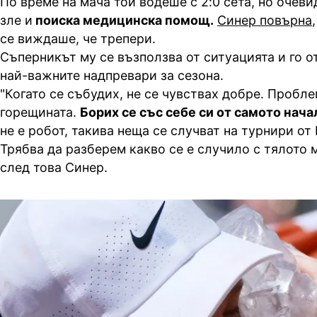
По време на мача той водеше с 2:0 сета, но очеви
зле и
поиска медицинска помощ.
Синер повърна
се виждаше, че трепери.
Съперникът му се възползва от ситуацията и го о
най-важните надпревари за сезона.
"Когато се събудих, не се чувствах добре. Пробл
горещината.
Борих се със себе си от самото нача
не е робот, такива неща се случват на турнири о
Трябва да разберем какво се е случило с тялото 
след това Синер.