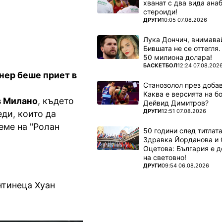
хванат с два вида ана
стероиди!
ПОВЕЧЕ ОТ
ДРУГИ
10:05 07.08.2026
Лука Дончич, внимава
Бившата не се оттегля.
50 милиона долара!
ПОВЕЧЕ ОТ
БАСКЕТБОЛ
12:24 07.08.202
нер беше приет в
Станозолол през доба
Каква е версията на б
в Милано
, където
Дейвид Димитров?
ПОВЕЧЕ ОТ
ДРУГИ
12:51 07.08.2026
ди, които да
еме на "Ролан
50 години след титлата
Здравка Йорданова и 
Оцетова: България е 
на световно!
ПОВЕЧЕ ОТ
ДРУГИ
09:54 06.08.2026
нтинеца Хуан