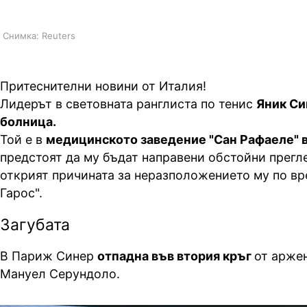
Снимка: Reuters
Притеснителни новини от Италия!
Лидерът в световната ранглиста по тенис
Яник Си
болница.
Той е в
медицинското заведение "Сан Рафаеле" 
предстоят да му бъдат направени обстойни прегле
открият причината за неразположението му по вр
Гарос".
Загубата
В Париж Синер
отпадна във втория кръг
от арже
Мануел Серундоло.