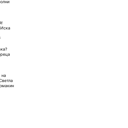
болни
й!
 Иска
6
вка?
ореца
 на
Светла
домакин