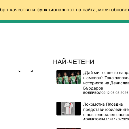
бро качество и функционалност на сайта, моля обновет
ФУТБОЛ (СВЯТ)
БАСКЕТБОЛ
ВОЛЕЙБОЛ
НАЙ-ЧЕТЕНИ
„Дай ми го, ще го нап
Share
save
шампион“: Така започв
историята на Денисла
Бърдаров
КРИТИ СА
ПОВЕЧЕ ОТ
ВОЛЕЙБОЛ
09:12 08.08.2026
ЕАЛ И
Локомотив Пловдив
представи юбилейните
с нов генерален спонс
ПОВЕЧЕ ОТ
ADVERTORIAL
17:41 17.07.202
реши