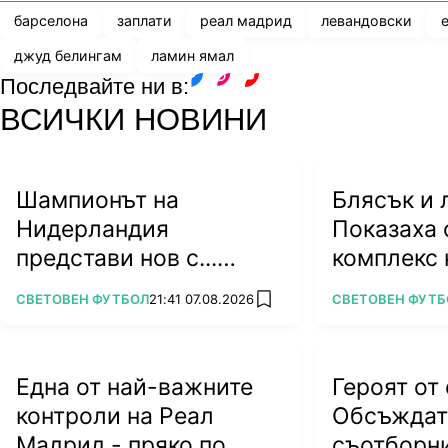
барселона
заплати
реал мадрид
левандовски
джуд белингам
ламин ямал
Последвайте ни в:
facebook
instagram
youtube
ВСИЧКИ НОВИНИ
Шампионът на
Блясък и 
Нидерландия
Показаха 
представи нов с...
комплекс 
кючек (ВИДЕО)
Джорджин
ПОВЕЧЕ ОТ
ПОВЕЧЕ ОТ
СВЕТОВЕН ФУТБОЛ
21:41 07.08.2026
СВЕТОВЕН ФУТБ
add favorites
Една от най-важните
Героят от
контроли на Реал
Обсъждат 
Мадрид - пряко по
съотборни