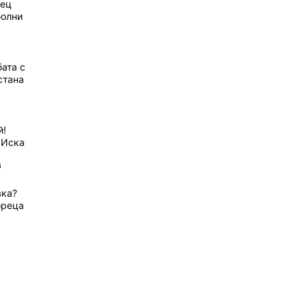
рец
болни
ата с
стана
й!
 Иска
6
вка?
ореца