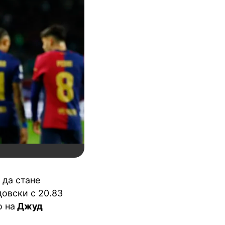
 да стане
овски с 20.83
о на
Джуд