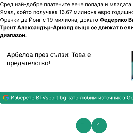
Сред най-добре платените вече попада и младата
Ямал, който получава 16.67 милиона евро годишно
Френки де Йонг с 19 милиона, докато
Федерико В
Трент Александър-Арнолд също се движат в ел
диапазон.
Арбелоа през сълзи: Това е
предателство!
Изберете BTVsport.bg като любим източник в Go