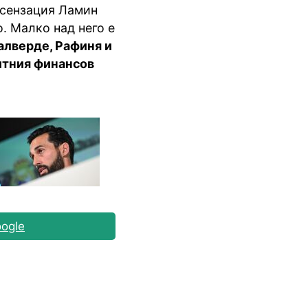
 сензация Ламин
. Малко над него е
алверде, Рафиня и
итния финансов
ogle