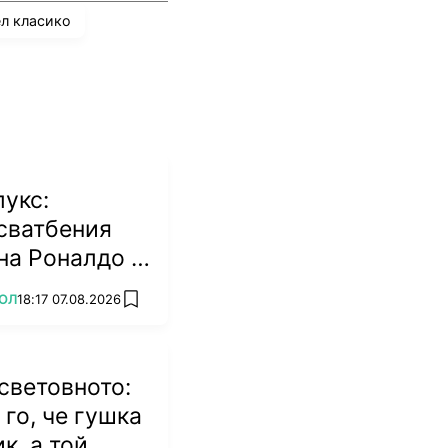
ел класико
лукс:
сватбения
на Роналдо и
а (СНИМКИ)
ОЛ
18:17 07.08.2026
add favorites
 световното:
го, че гушка
к, а той