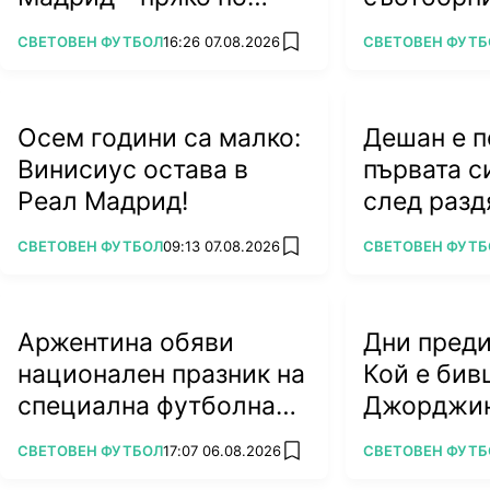
RING и VOYO.BG
харесва б
ПОВЕЧЕ ОТ
ПОВЕЧЕ ОТ
СВЕТОВЕН ФУТБОЛ
16:26 07.08.2026
СВЕТОВЕН ФУТБ
add favorites
колега
Осем години са малко:
Дешан е 
Винисиус остава в
първата с
Реал Мадрид!
след разд
Франция
ПОВЕЧЕ ОТ
ПОВЕЧЕ ОТ
СВЕТОВЕН ФУТБОЛ
09:13 07.08.2026
СВЕТОВЕН ФУТБ
add favorites
Аржентина обяви
Дни преди
национален празник на
Кой е бив
специална футболна
Джорджин
дата
Роналдо?
ПОВЕЧЕ ОТ
ПОВЕЧЕ ОТ
СВЕТОВЕН ФУТБОЛ
17:07 06.08.2026
СВЕТОВЕН ФУТБ
add favorites