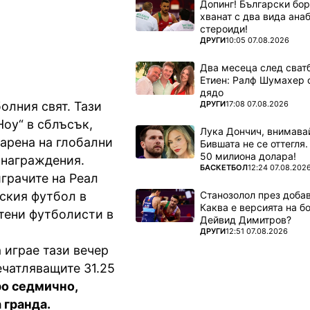
Допинг! Български бо
хванат с два вида ана
стероиди!
ПОВЕЧЕ ОТ
ДРУГИ
10:05 07.08.2026
Два месеца след сватб
Етиен: Ралф Шумахер 
дядо
ПОВЕЧЕ ОТ
ДРУГИ
17:08 07.08.2026
олния свят. Тази
оу“ в сблъсък,
Лука Дончич, внимава
 арена на глобални
Бившата не се оттегля.
50 милиона долара!
знаграждения.
ПОВЕЧЕ ОТ
БАСКЕТБОЛ
12:24 07.08.202
грачите на Реал
Станозолол през доба
ския футбол в
Каква е версията на б
тени футболисти в
Дейвид Димитров?
ПОВЕЧЕ ОТ
ДРУГИ
12:51 07.08.2026
 играе тази вечер
ечатляващите 31.25
ро седмично,
 гранда.