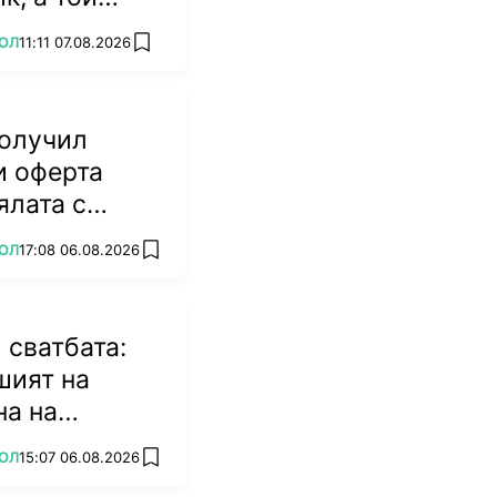
ившата на
ОЛ
11:11 07.08.2026
add favorites
получил
и оферта
ялата с
ОЛ
17:08 06.08.2026
add favorites
 сватбата:
шият на
а на
ОЛ
15:07 06.08.2026
add favorites