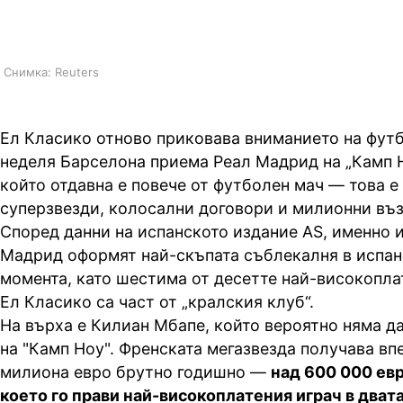
титлата в Испания
Снимка: Reuters
Ел Класико отново приковава вниманието на футб
неделя Барселона приема Реал Мадрид на „Камп Н
който отдавна е повече от футболен мач — това е
суперзвезди, колосални договори и милионни въ
Според данни на испанското издание AS, именно и
Мадрид оформят най-скъпата съблекалня в испан
момента, като шестима от десетте най-високопла
Ел Класико са част от „кралския клуб“.
На върха е Килиан Мбапе, който вероятно няма да
на "Камп Ноу". Френската мегазвезда получава вп
милиона евро брутно годишно —
над 600 000 ев
което го прави най-високоплатения играч в двата