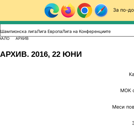
Към съдържанието
За по-до
Търси в сайта
ВИДЕО
ФУТБОЛ (БГ)
Шампионска лига
Лига Европа
Лига на Конференциите
ЧАЛО
АРХИВ
АРХИВ. 2016, 22 ЮНИ
Ка
МОК о
Меси пов