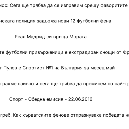
ос: Сега ще трябва да се изправим срещу фаворитите
нската полиция задържа нови 12 футболни фена
Реал Мадрид си връща Мората
те футболни привърженици е екстрадиран снощи от Ф
т Пулев е Спортист №1 на България за месец май
грахме наивно и сега ще трябва да преминем по най-т
Спорт - Обедна емисия - 22.06.2016
греб! Как хърватските фенове отпразнуваха победата 