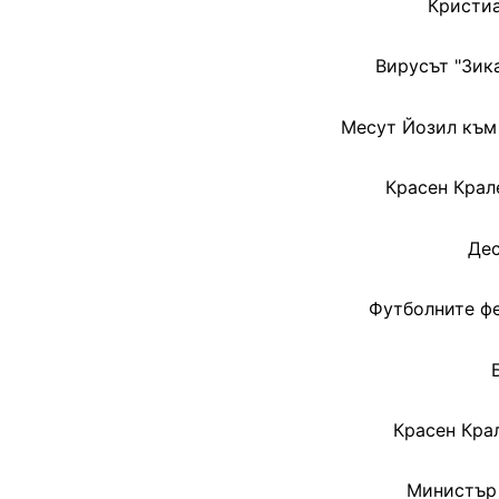
Кристиа
Вирусът "Зик
Месут Йозил към 
Красен Крал
Дес
Футболните фе
Красен Кра
Министър 