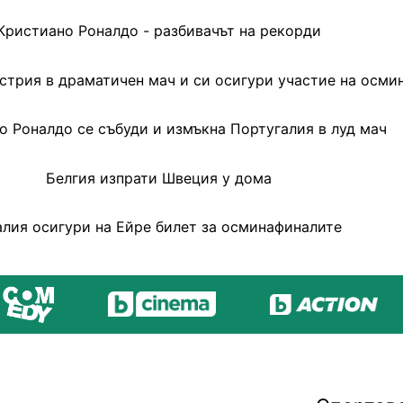
Кристиано Роналдо - разбивачът на рекорди
стрия в драматичен мач и си осигури участие на осми
о Роналдо се събуди и измъкна Португалия в луд мач
Белгия изпрати Швеция у дома
лия осигури на Ейре билет за осминафиналите