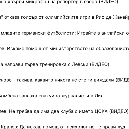
но хвърли микрофон на репортер в езеро (ВИДЕО)
а" отказа голфър от олимпийските игри в Рио де Жаней
младите германски футболисти: Играйте в английски 
ев: Искаме помощ от министерството на образованиет
а направи първа тренировка с Левски (ВИДЕО)
нове - такива, каквито никога не сте ги виждали (ВИД
Бомбена заплаха евакуира журналисти в Лил
лев: Не трябва да има два клуба с името ЦСКА (ВИДЕО)
Кралев: Да искаш помощ от психолог не те прави луд