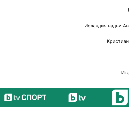
Исландия надви Ав
Кристиан
Ита