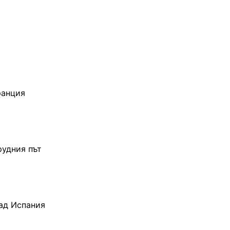
ранция
рудния път
над Испания