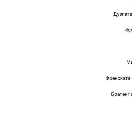
Дузпата
Ис
Ма
Френската 
Боатенг