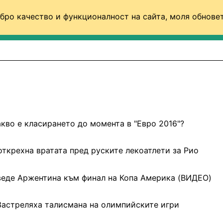
бро качество и функционалност на сайта, моля обновет
ФУТБОЛ (СВЯТ)
БАСКЕТБОЛ
ВОЛЕЙБОЛ
кво е класирането до момента в "Евро 2016"?
ткрехна вратата пред руските лекоатлети за Рио
еде Аржентина към финал на Копа Америка (ВИДЕО)
Застреляха талисмана на олимпийските игри