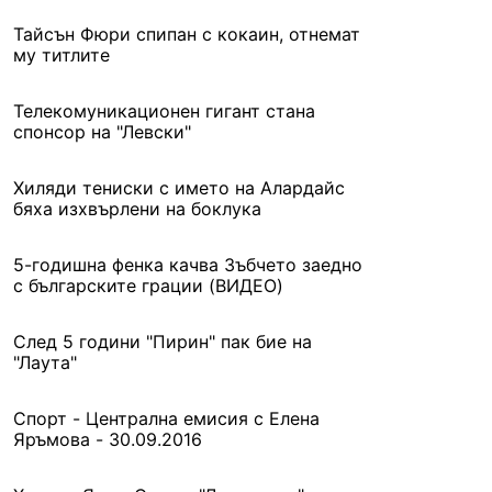
Тайсън Фюри спипан с кокаин, отнемат
му титлите
Телекомуникационен гигант стана
спонсор на "Левски"
Хиляди тениски с името на Алардайс
бяха изхвърлени на боклука
5-годишна фенка качва Зъбчето заедно
с българските грации (ВИДЕО)
След 5 години "Пирин" пак бие на
"Лаута"
Спорт - Централна емисия с Елена
Яръмова - 30.09.2016