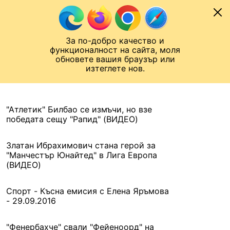
Към съдържанието
МОБИЛ
За по-добро качество и
Шампионска лига
Лига Европа
Лига на Конференциите
функционалност на сайта, моля
ЧАЛО
АРХИВ
обновете вашия браузър или
изтеглете нов.
АРХИВ. 2016, 30 СЕПТЕМВРИ
Назад
"Атлетик" Билбао се измъчи, но взе
победата сещу "Рапид" (ВИДЕО)
Златан Ибрахимович стана герой за
"Манчестър Юнайтед" в Лига Европа
(ВИДЕО)
Спорт - Късна емисия с Елена Яръмова
- 29.09.2016
"Фенербахче" свали "Фейеноорд" на