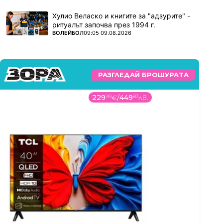
Хулио Веласко и книгите за "адзурите" -
ритуалът започва през 1994 г.
ПОВЕЧЕ ОТ
ВОЛЕЙБОЛ
09:05 09.08.2026
РАЗГЛЕДАЙ БРОШУРАТА
229
99
€
/
449
83
лв.