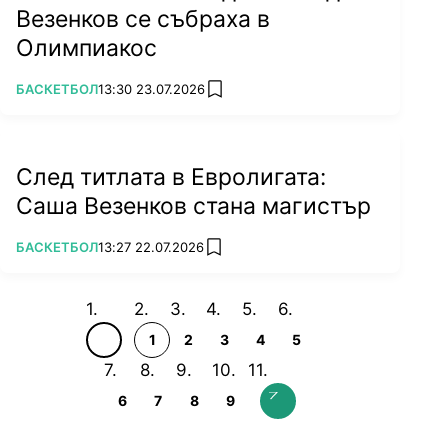
Везенков се събраха в
Олимпиакос
ПОВЕЧЕ ОТ
БАСКЕТБОЛ
13:30 23.07.2026
add favorites
След титлата в Евролигата:
Саша Везенков стана магистър
ПОВЕЧЕ ОТ
БАСКЕТБОЛ
13:27 22.07.2026
add favorites
1
2
3
4
5
6
7
8
9