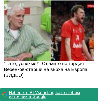
"Тате, успяхме!": Сълзите на гордия
Везенков-старши на върха на Европа
(ВИДЕО)
Изберете BTVsport.bg като любим
източник в Google