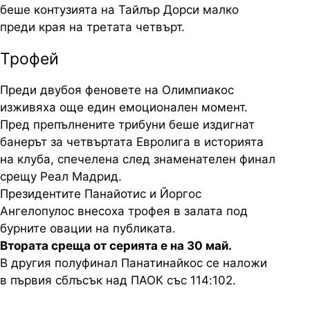
беше контузията на Тайлър Дорси малко
преди края на третата четвърт.
Трофей
Преди двубоя феновете на Олимпиакос
изживяха още един емоционален момент.
Пред препълнените трибуни беше издигнат
банерът за четвъртата Евролига в историята
на клуба, спечелена след знаменателен финал
срещу Реал Мадрид.
Президентите Панайотис и Йоргос
Ангелопулос внесоха трофея в залата под
бурните овации на публиката.
Втората среща от серията е на 30 май.
В другия полуфинал Панатинайкос се наложи
в първия сблъсък над ПАОК със 114:102.