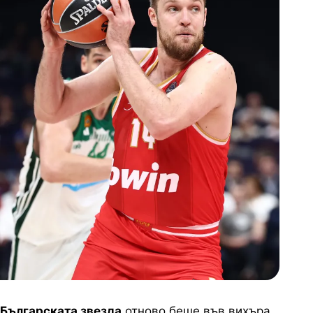
Българската звезда
отново беше във вихъра