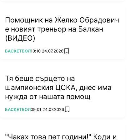
Помощник на Желко Обрадович
е новият треньор на Балкан
(ВИДЕО)
ПОВЕЧЕ ОТ
БАСКЕТБОЛ
10:10 24.07.2026
add favorites
Тя беше сърцето на
шампионския ЦСКА, днес има
нужда от нашата помощ
ПОВЕЧЕ ОТ
БАСКЕТБОЛ
09:01 24.07.2026
add favorites
"Чаках това пет години!" Коди и