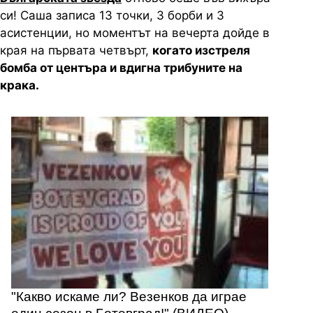
си! Саша записа 13 точки, 3 борби и 3
асистенции, но моментът на вечерта дойде в
края на първата четвърт,
когато изстреля
бомба от центъра и вдигна трибуните на
крака.
"Какво искаме ли? Везенков да играе