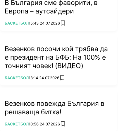
В България сме фаворити, в
Европа – аутсайдери
ПОВЕЧЕ ОТ
БАСКЕТБОЛ
15:43 24.07.2026
add favorites
Везенков посочи кой трябва да
е президент на БФБ: На 100% е
точният човек! (ВИДЕО)
ПОВЕЧЕ ОТ
БАСКЕТБОЛ
13:14 24.07.2026
add favorites
Везенков повежда България в
решаваща битка!
ПОВЕЧЕ ОТ
БАСКЕТБОЛ
10:56 24.07.2026
add favorites