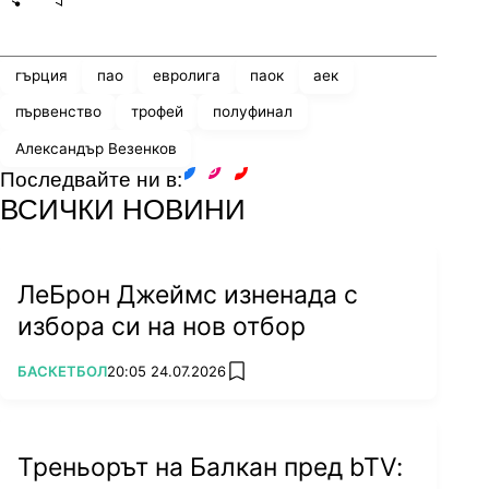
Share
save
гърция
пао
евролига
паок
аек
първенство
трофей
полуфинал
Александър Везенков
Последвайте ни в:
facebook
instagram
youtube
ВСИЧКИ НОВИНИ
ЛеБрон Джеймс изненада с
избора си на нов отбор
ПОВЕЧЕ ОТ
БАСКЕТБОЛ
20:05 24.07.2026
add favorites
Треньорът на Балкан пред bTV: