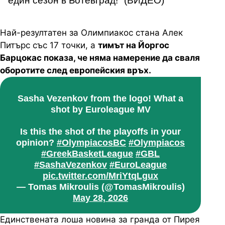
един сезон в Ботевград!" (ВИДЕО)
Най-резултатен за Олимпиакос стана Алек
Питърс със 17 точки, а
тимът на Йоргос
Барцокас показа, че няма намерение да сваля
оборотите след европейския връх.
Sasha Vezenkov from the logo! What a
shot by Euroleague MV
Is this the shot of the playoffs in your
opinion?
#OlympiacosBC
#Olympiacos
#GreekBasketLeague
#GBL
#SashaVezenkov
#EuroLeague
pic.twitter.com/MriYtqLgux
— Tomas Mikroulis (@TomasMikroulis)
May 28, 2026
Единствената лоша новина за гранда от Пирея