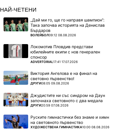
НАЙ-ЧЕТЕНИ
„Дай ми го, ще го направя шампион“:
Така започва историята на Денислав
Бърдаров
ПОВЕЧЕ ОТ
ВОЛЕЙБОЛ
09:12 08.08.2026
Локомотив Пловдив представи
юбилейните екипи с нов генерален
спонсор
ПОВЕЧЕ ОТ
ADVERTORIAL
17:41 17.07.2026
Виктория Ангелова е на финал на
световно първенство!
ПОВЕЧЕ ОТ
ДРУГИ
08:05 09.08.2026
Джудистите ни със синдром на Даун
започнаха световното с два медала
ПОВЕЧЕ ОТ
ДРУГИ
20:59 07.08.2026
Руските гимнастички без знаме и химн
на световното първенство
ПОВЕЧЕ ОТ
ХУДОЖЕСТВЕНА ГИМНАСТИКА
10:00 08.08.2026