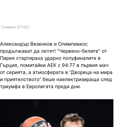
за най-добрия баскетболист в
Европа
Снимка: БГНЕС
Александър Везенков и Олимпиакос
продължават да летят! "Червено-белите" от
Пирея стартираха ударно полуфиналите в
Гърция, помитайки АЕК с 94:77 в първия мач
от серията, а атмосферата в “Двореца на мира
и приятелството” беше наелектризираща след
триумфа в Евролигата преди дни.