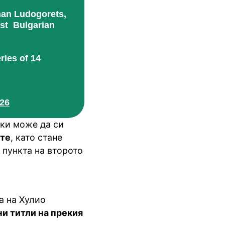
than Ludogorets,
rst Bulgarian
ries of 14
026
ски може да си
ите
, като стане
 пункта на второто
а на Хулио
ни титли на прекия