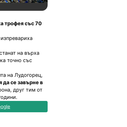
ха трофея със 70
о изпревариха
станат на върха
тка точно със
та на Лудогорец,
 да се завърне в
рона, друг тим от
години.
ogle