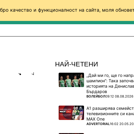
бро качество и функционалност на сайта, моля обновет
ФУТБОЛ (СВЯТ)
БАСКЕТБОЛ
ВОЛЕЙБОЛ
НАЙ-ЧЕТЕНИ
„Дай ми го, ще го нап
Share
save
шампион“: Така започв
историята на Денисла
Бърдаров
ЕНИ:
ПОВЕЧЕ ОТ
ВОЛЕЙБОЛ
09:12 08.08.2026
ЛЕВСКИ?
А1 разширява семейст
телевизионните си кан
лата?
MAX One
ПОВЕЧЕ ОТ
ADVERTORIAL
16:02 20.05.2