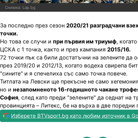
Снимка: Lap.bg
За последно през сезон
2020/21 разградчани взе
точки.
Но това се случи и
при първия им триумф
, когат
ЦСКА с 1 точка, както и през кампания
2015/16.
72 точки пък са били достатъчни на зелените да о
през 2019/20 и 2012/13, когато водеха свирепа би
"сините" и я спечелиха със само точка повече.
Титлата на Левски ще прекъсне не само хегемония
но и
незапомненото 16-годишното чакане трофея
София
, след като преди "зелените" да седнат на т
провинцията – Литекс, бе на върха в две поредни 
Изберете BTVsport.bg като любим източник в Go