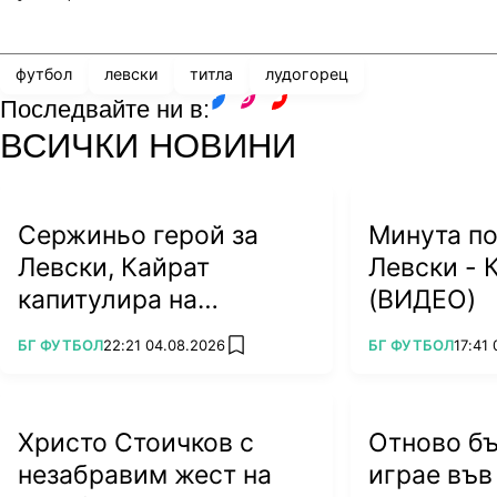
Share
save
футбол
левски
титла
лудогорец
Последвайте ни в:
facebook
instagram
youtube
ВСИЧКИ НОВИНИ
Сержиньо герой за
Минута по
Левски, Кайрат
Левски - 
капитулира на
(ВИДЕО)
"Герена"!
ПОВЕЧЕ ОТ
ПОВЕЧЕ ОТ
БГ ФУТБОЛ
22:21 04.08.2026
БГ ФУТБОЛ
17:41
add favorites
Христо Стоичков с
Отново б
незабравим жест на
играе във