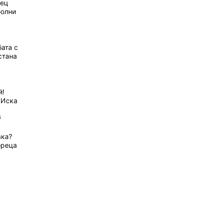
рец
болни
ата с
стана
й!
 Иска
6
вка?
ореца