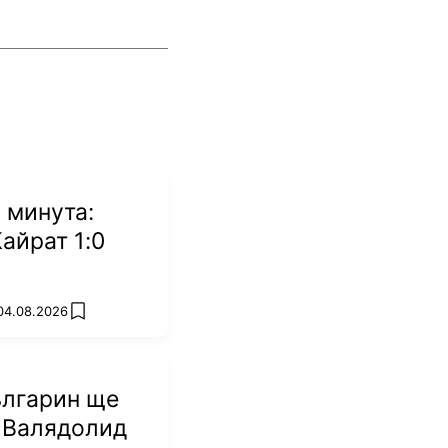
 минута:
Кайрат 1:0
 04.08.2026
add favorites
ългарин ще
 Валядолид