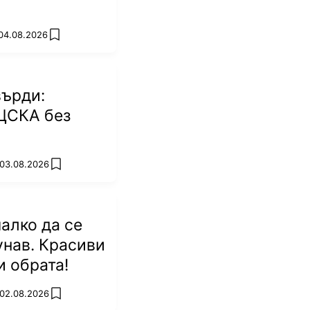
 04.08.2026
add favorites
върди:
ЦСКА без
 03.08.2026
add favorites
алко да се
унав. Красиви
и обрата!
 02.08.2026
add favorites