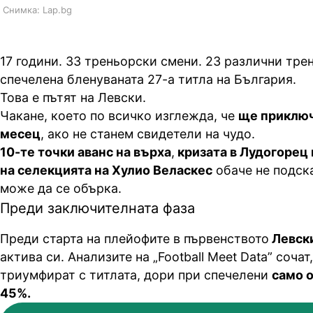
Снимка: Lap.bg
17 години. 33 треньорски смени. 23 различни трен
спечелена бленуваната 27-а титла на България.
Това е пътят на Левски.
Чакане, което по всичко изглежда, че
ще приклю
месец
, ако не станем свидетели на чудо.
10-те точки аванс на върха
,
кризата в Лудогорец 
на селекцията на Хулио Веласкес
обаче не подска
може да се обърка.
Преди заключителната фаза
Преди старта на плейофите в първенството
Левски
актива си. Анализите на „Football Meet Data” сочат
триумфират с титлата, дори при спечелени
само о
45%.