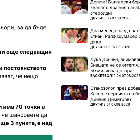
Допинг! Български бо
хванат с два вида ана
стероиди!
ПОВЕЧЕ ОТ
ДРУГИ
10:05 07.08.2026
ьори, за да бъде
Два месеца след сватб
Етиен: Ралф Шумахер 
дядо
ПОВЕЧЕ ОТ
ДРУГИ
17:08 07.08.2026
чи още следващия
Лука Дончич, внимава
Бившата не се оттегля.
и постоянството
50 милиона долара!
зват, че нещо
ПОВЕЧЕ ОТ
БАСКЕТБОЛ
12:24 07.08.202
Станозолол през доба
Каква е версията на б
Дейвид Димитров?
ПОВЕЧЕ ОТ
ДРУГИ
12:51 07.08.2026
 има 70 точки
в
, че шансовете да
ще 3 пункта, е над