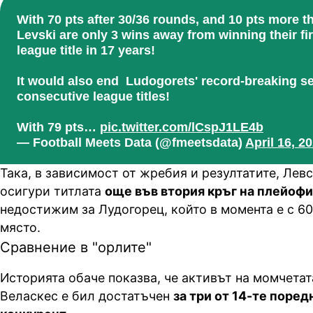
With 70 pts after 30/36 rounds, and 10 pts more 
Levski are only 3 wins away from winning their fi
league title in 17 years!
It would also end Ludogorets' record-breaking se
consecutive league titles!
With 79 pts…
pic.twitter.com/lCspJ1LE4b
— Football Meets Data (@fmeetsdata)
April 16, 2
Така, в зависимост от жребия и резултатите, Лев
осигури титлата
още във втория кръг на плейоф
недостижим за Лудогорец, който в момента е с 60
място.
Сравнение в "орлите"
Историята обаче показва, че активът на момчетат
Веласкес е бил достатъчен
за три от 14-те поред