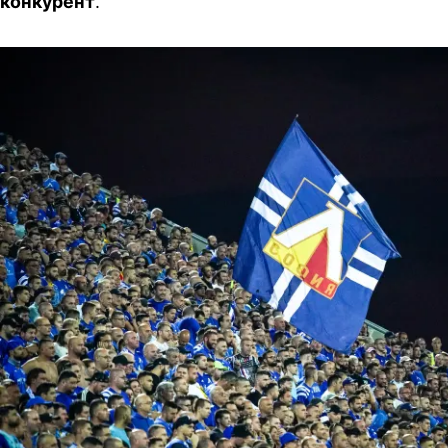
конкурент
.