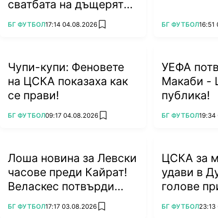
сватбата на дъщерята
на Тодор Батков
ПОВЕЧЕ ОТ
ПОВЕЧЕ ОТ
БГ ФУТБОЛ
17:14 04.08.2026
БГ ФУТБОЛ
16:51
add favorites
Чупи-купи: Феновете
УЕФА пот
на ЦСКА показаха как
Макаби - 
се прави!
публика!
ПОВЕЧЕ ОТ
ПОВЕЧЕ ОТ
БГ ФУТБОЛ
09:17 04.08.2026
БГ ФУТБОЛ
19:34
add favorites
Лоша новина за Левски
ЦСКА за м
часове преди Кайрат!
удави в Д
Веласкес потвърди
голове пр
тежък удар
ПОВЕЧЕ ОТ
ПОВЕЧЕ ОТ
БГ ФУТБОЛ
17:17 03.08.2026
БГ ФУТБОЛ
23:13
add favorites