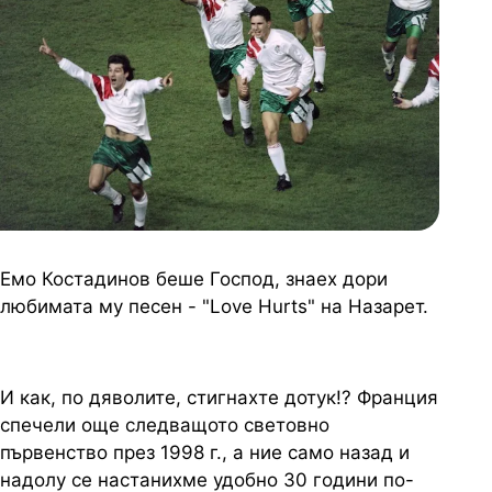
Емо Костадинов беше Господ, знаех дори
любимата му песен - "Love Hurts" на Назарет.
И как, по дяволите, стигнахте дотук!? Франция
спечели още следващото световно
първенство през 1998 г., а ние само назад и
надолу се настанихме удобно 30 години по-