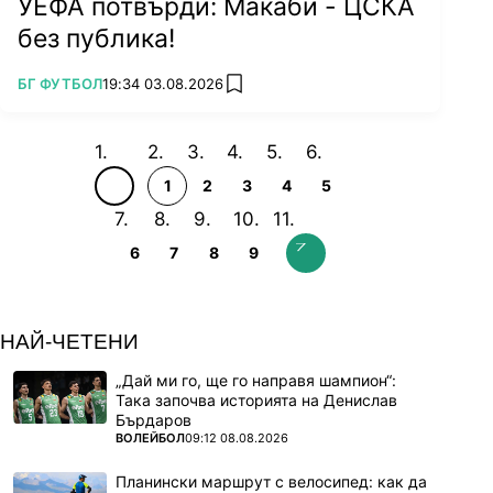
УЕФА потвърди: Макаби - ЦСКА
без публика!
ПОВЕЧЕ ОТ
БГ ФУТБОЛ
19:34 03.08.2026
add favorites
1
2
3
4
5
6
7
8
9
НАЙ-ЧЕТЕНИ
„Дай ми го, ще го направя шампион“:
Така започва историята на Денислав
Бърдаров
ПОВЕЧЕ ОТ
ВОЛЕЙБОЛ
09:12 08.08.2026
Планински маршрут с велосипед: как да