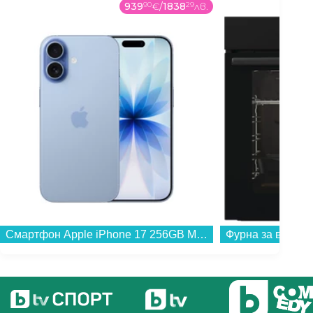
939
90
€
/
1838
29
лв.
Смартфон Apple iPhone 17 256GB Mist Blue mg6l4 , 256 GB, 8 GB...