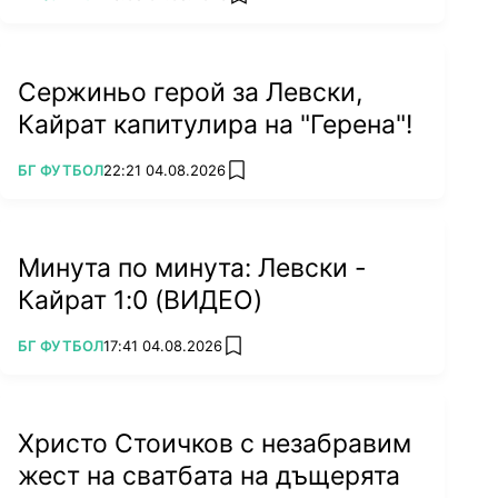
add favorites
Сержиньо герой за Левски,
Кайрат капитулира на "Герена"!
ПОВЕЧЕ ОТ
БГ ФУТБОЛ
22:21 04.08.2026
add favorites
Минута по минута: Левски -
Кайрат 1:0 (ВИДЕО)
ПОВЕЧЕ ОТ
БГ ФУТБОЛ
17:41 04.08.2026
add favorites
Христо Стоичков с незабравим
жест на сватбата на дъщерята