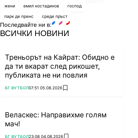
жени
емил костадинов
господ
парк де пренс
среде пръст
Последвайте ни в:
facebook
instagram
youtube
ВСИЧКИ НОВИНИ
Треньорът на Кайрат: Обидно е
да ти вкарат след рикошет,
публиката не ни повлия
ПОВЕЧЕ ОТ
БГ ФУТБОЛ
07:51 05.08.2026
add favorites
Веласкес: Направихме голям
мач!
ПОВЕЧЕ ОТ
БГ ФУТБОЛ
23:08 04.08.2026