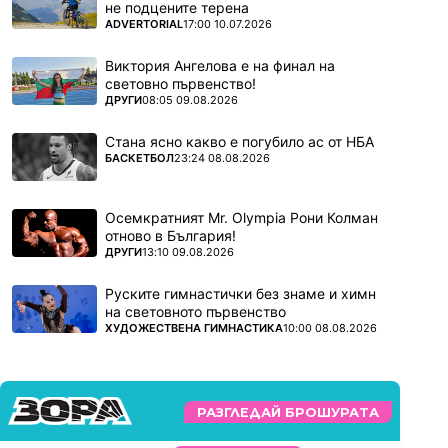
не подцените терена
ПОВЕЧЕ ОТ
ADVERTORIAL
17:00 10.07.2026
Виктория Ангелова е на финал на
световно първенство!
ПОВЕЧЕ ОТ
ДРУГИ
08:05 09.08.2026
Стана ясно какво е погубило ас от НБА
ПОВЕЧЕ ОТ
БАСКЕТБОЛ
23:24 08.08.2026
Осемкратният Mr. Olympia Рони Колман
отново в България!
ПОВЕЧЕ ОТ
ДРУГИ
13:10 09.08.2026
Руските гимнастички без знаме и химн
на световното първенство
ПОВЕЧЕ ОТ
ХУДОЖЕСТВЕНА ГИМНАСТИКА
10:00 08.08.2026
РАЗГЛЕДАЙ БРОШУРАТА