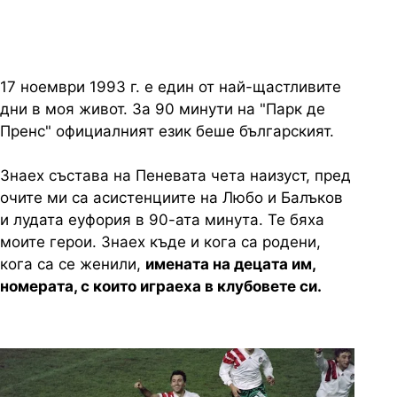
17 ноември 1993 г. е един от най-щастливите
дни в моя живот. За 90 минути на "Парк де
Пренс" официалният език беше българският.
Знаех състава на Пеневата чета наизуст, пред
очите ми са асистенциите на Любо и Балъков
и лудата еуфория в 90-ата минута. Те бяха
моите герои. Знаех къде и кога са родени,
кога са се женили,
имената на децата им,
номерата, с които играеха в клубовете си.