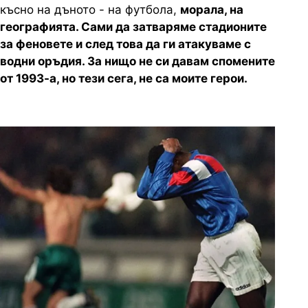
късно на дъното - на футбола,
морала, на
географията. Сами да затваряме стадионите
за феновете и след това да ги атакуваме с
водни оръдия. За нищо не си давам спомените
от 1993-а, но тези сега, не са моите герои.