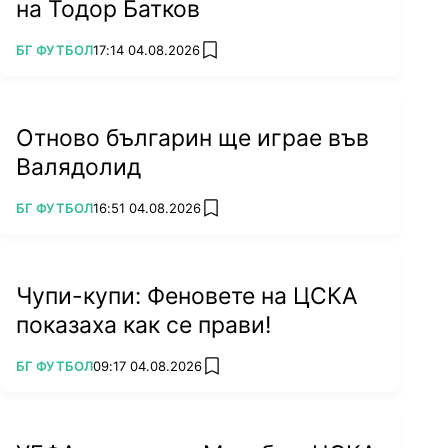
на Тодор Батков
ПОВЕЧЕ ОТ
БГ ФУТБОЛ
17:14 04.08.2026
add favorites
Отново българин ще играе във
Валядолид
ПОВЕЧЕ ОТ
БГ ФУТБОЛ
16:51 04.08.2026
add favorites
Чупи-купи: Феновете на ЦСКА
показаха как се прави!
ПОВЕЧЕ ОТ
БГ ФУТБОЛ
09:17 04.08.2026
add favorites