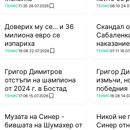
легендат
ПОВЕЧЕ ОТ
ПОВЕЧЕ ОТ
ТЕНИС
11:35 26.07.2026
ТЕНИС
08:10 24.0
add favorites
Доверих му се... и 36
Скандал 
милиона евро се
Сабаленка
изпариха
наказание
посещение
ПОВЕЧЕ ОТ
ПОВЕЧЕ ОТ
ТЕНИС
16:08 22.07.2026
ТЕНИС
07:11 16.0
add favorites
Беларус
Григор Димитров
Григор Ди
отстъпи на шампиона
измъчи, н
от 2024 г. в Бостад
победния 
ПОВЕЧЕ ОТ
ПОВЕЧЕ ОТ
ТЕНИС
17:06 15.07.2026
ТЕНИС
16:28 14.0
add favorites
Музата на Синер -
Никой не 
бившата на Шумахер от
Синер отн