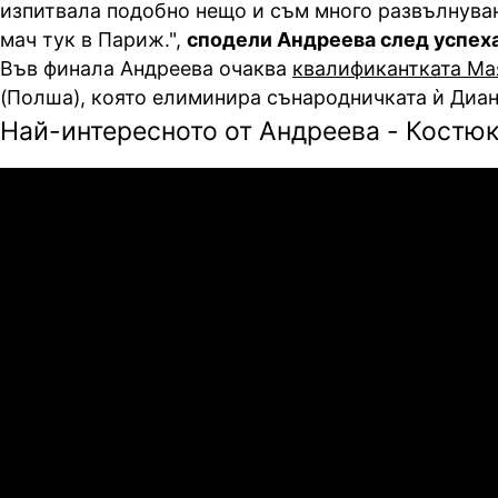
изпитвала подобно нещо и съм много развълнува
мач тук в Париж.",
сподели Андреева след успеха
Във финала Андреева очаква
квалификантката Ма
(Полша), която елиминира сънародничката ѝ Диа
Най-интересното от Андреева - Костюк