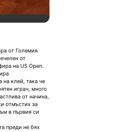
ара от Големия
печелен от
фира на US Open.
тира
 на клей, така че
оятен играч, много
астлива от начина,
си отмъстих за
ъм в първия си
га преди не бях