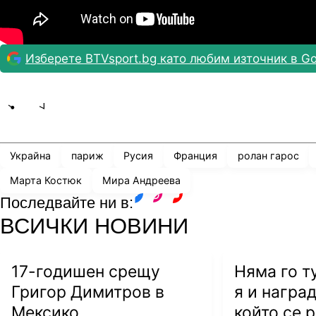
Изберете BTVsport.bg като любим източник в Go
Share
save
Украйна
париж
Русия
Франция
ролан гарос
Марта Костюк
Мира Андреева
Последвайте ни в:
facebook
instagram
youtube
ВСИЧКИ НОВИНИ
17-годишен срещу
Няма го т
Григор Димитров в
я и наград
Мексико
който се 