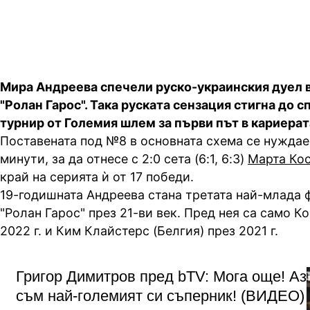
Мира Андреева спечели руско-украинския дуел 
"Ролан Гарос". Така руската сензация стигна до с
турнир от Големия шлем за първи път в кариерат
Поставената под №8 в основната схема се нуждае
минути, за да отнесе с 2:0 сета (6:1, 6:3)
Марта Ко
край на серията ѝ от 17 победи.
19-годишната Андреева стана третата най-млада 
"Ролан Гарос" през 21-ви век. Пред нея са само К
2022 г. и Ким Клайстерс (Белгия) през 2021 г.
Григор Димитров пред bTV: Мога още! Аз
съм най-големият си съперник! (ВИДЕО)