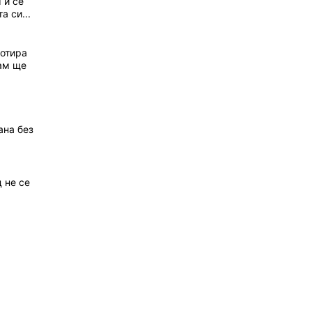
 и се
а си...
котира
Там ще
ана без
 не се