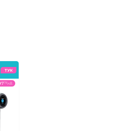
ТУК
97
78
лв.
179
99
€
/
352
03
лв.
39
99
€
/