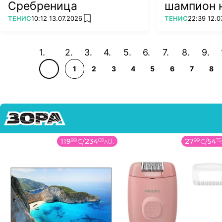
Сребреница
шампион 
"Уимбълд
ПОВЕЧЕ ОТ
ПОВЕЧЕ ОТ
ТЕНИС
10:12 13.07.2026
ТЕНИС
22:39 12.0
add favorites
1
2
3
4
5
6
7
8
119
99
€
/
234
69
лв.
27
99
€
/
54
75