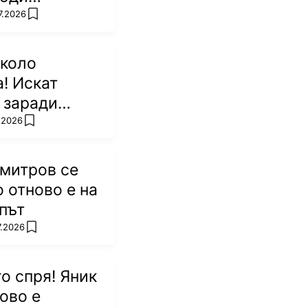
а Джокович
7.2026
add favorites
около
! Искат
 заради
то ѝ в
7.2026
add favorites
митров се
о отново е на
път
7.2026
add favorites
го спря! Яник
ово е