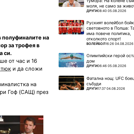
тумора: На колене съм
моля, не само за живот
ПОВЕЧЕ ОТ
ДРУГИ
08:40 05.08.2026
Руският волейбол бой
световното в Полша: 
има повече политика,
в полуфиналите на
отколкото спорт!
ПОВЕЧЕ ОТ
ВОЛЕЙБОЛ
16:26 04.08.2026
пор за трофея в
а си.
Олимпийски герой ост
ше от час и 16
дом
ПОВЕЧЕ ОТ
ДРУГИ
06:46 05.08.2026
стюк
и да сложи
Фатална нощ: UFC боец
събуди
финалистка на
ПОВЕЧЕ ОТ
ДРУГИ
17:37 04.08.2026
ори Гоф (САЩ) през