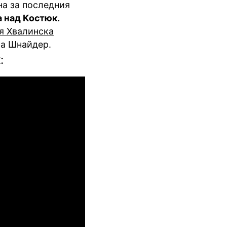
на за последния
 над Костюк.
я Хвалинска
на Шнайдер.
: