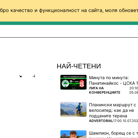
бро качество и функционалност на сайта, моля обновет
ФУТБОЛ (СВЯТ)
БАСКЕТБОЛ
ВОЛЕЙБОЛ
НАЙ-ЧЕТЕНИ
Минута по минута:
Share
save
ПОВЕЧЕ ОТ
ЛИГА НА
20:1
КОНФЕРЕНЦИИТЕ
05.0
РАИНСКИЯ
Планински маршрут с
)
велосипед: как да не
подцените терена
рията на
ПОВЕЧЕ ОТ
ADVERTORIAL
17:00 10.07.20
Шампион, борещ се с 