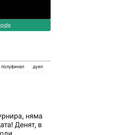
ogle
полуфинал
дуел
урнира, няма
ата! Денят, в
роди