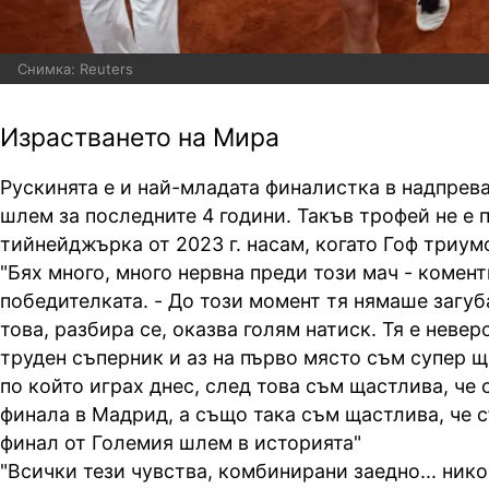
Снимка: Reuters
Израстването на Мира
Рускинята е и най-младата финалистка в надпрев
шлем за последните 4 години. Такъв трофей не е 
тийнейджърка от 2023 г. насам, когато Гоф триум
"Бях много, много нервна преди този мач - комен
победителката. - До този момент тя нямаше загуба
това, разбира се, оказва голям натиск. Тя е невер
труден съперник и аз на първо място съм супер щ
по който играх днес, след това съм щастлива, че 
финала в Мадрид, а също така съм щастлива, че с
финал от Големия шлем в историята"
"Всички тези чувства, комбинирани заедно... нико