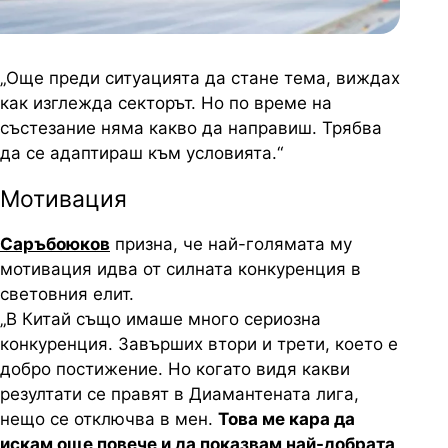
„Още преди ситуацията да стане тема, виждах
как изглежда секторът. Но по време на
състезание няма какво да направиш. Трябва
да се адаптираш към условията.“
Мотивация
Саръбоюков
призна, че най-голямата му
мотивация идва от силната конкуренция в
световния елит.
„В Китай също имаше много сериозна
конкуренция. Завърших втори и трети, което е
добро постижение. Но когато видя какви
резултати се правят в Диамантената лига,
нещо се отключва в мен.
Това ме кара да
искам още повече и да показвам най-добрата