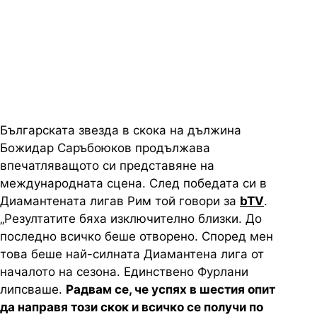
всичко с последния опит,
щастлив е Божидар след
триумфа в Рим
Българската звезда в скока на дължина
Божидар Саръбоюков продължава
впечатляващото си представяне на
международната сцена. След победата си в
Диамантената лигав Рим той говори за
bTV
.
„Резултатите бяха изключително близки. До
последно всичко беше отворено. Според мен
това беше най-силната Диамантена лига от
началото на сезона. Единствено Фурлани
липсваше.
Радвам се, че успях в шестия опит
да направя този скок и всичко се получи по