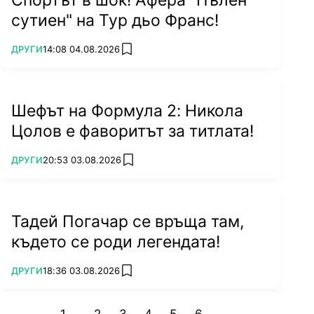
сутиен" на Тур дьо Франс!
ПОВЕЧЕ ОТ
ДРУГИ
14:08 04.08.2026
add favorites
Шефът на Формула 2: Никола
Цолов е фаворитът за титлата!
ПОВЕЧЕ ОТ
ДРУГИ
20:53 03.08.2026
add favorites
Тадей Погачар се връща там,
където се роди легендата!
ПОВЕЧЕ ОТ
ДРУГИ
18:36 03.08.2026
add favorites