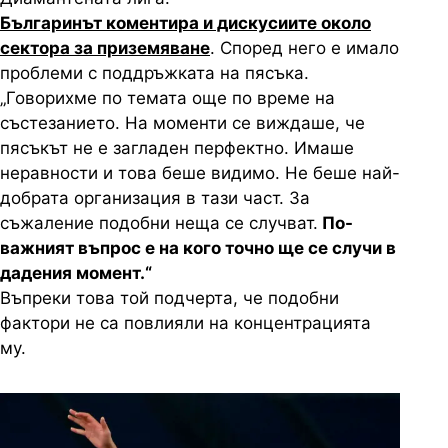
Българинът коментира и дискусиите около
сектора за приземяване
. Според него е имало
проблеми с поддръжката на пясъка.
„Говорихме по темата още по време на
състезанието. На моменти се виждаше, че
пясъкът не е загладен перфектно. Имаше
неравности и това беше видимо. Не беше най-
добрата организация в тази част. За
съжаление подобни неща се случват.
По-
важният въпрос е на кого точно ще се случи в
дадения момент.“
Въпреки това той подчерта, че подобни
фактори не са повлияли на концентрацията
му.