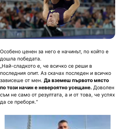
Особено ценен за него е начинът, по който е
дошла победата.
„Най-сладкото е, че всичко се реши в
последния опит. Аз скачах последен и всичко
зависеше от мен.
Да вземеш първото място
по този начин е невероятно усещане.
Доволен
съм не само от резултата, а и от това, че успях
да се преборя.“