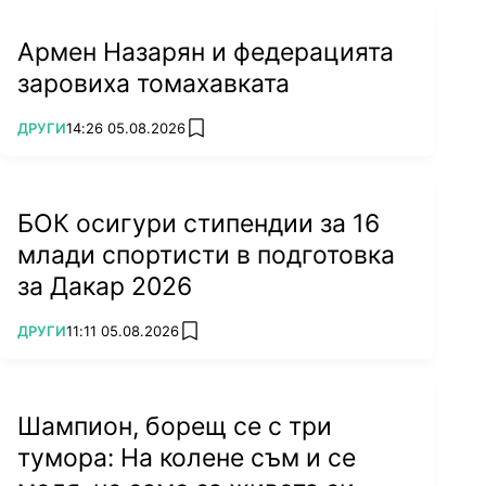
Армен Назарян и федерацията
заровиха томахавката
ПОВЕЧЕ ОТ
ДРУГИ
14:26 05.08.2026
add favorites
БОК осигури стипендии за 16
млади спортисти в подготовка
за Дакар 2026
ПОВЕЧЕ ОТ
ДРУГИ
11:11 05.08.2026
add favorites
Шампион, борещ се с три
тумора: На колене съм и се