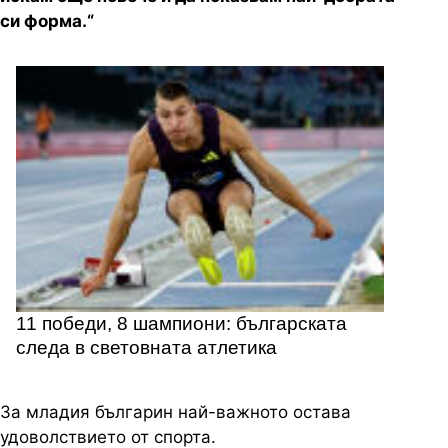
си форма.“
11 победи, 8 шампиони: българската
следа в световната атлетика
За младия българин най-важното остава
удоволствието от спорта.