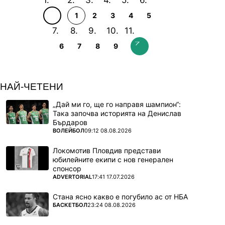
1
2
3
4
5
6
7
8
9
НАЙ-ЧЕТЕНИ
„Дай ми го, ще го направя шампион“:
Така започва историята на Денислав
Бърдаров
ПОВЕЧЕ ОТ
ВОЛЕЙБОЛ
09:12 08.08.2026
Локомотив Пловдив представи
юбилейните екипи с нов генерален
спонсор
ПОВЕЧЕ ОТ
ADVERTORIAL
17:41 17.07.2026
Стана ясно какво е погубило ас от НБА
ПОВЕЧЕ ОТ
БАСКЕТБОЛ
23:24 08.08.2026