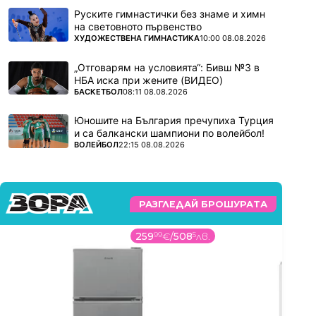
Руските гимнастички без знаме и химн
на световното първенство
ПОВЕЧЕ ОТ
ХУДОЖЕСТВЕНА ГИМНАСТИКА
10:00 08.08.2026
„Отговарям на условията“: Бивш №3 в
НБА иска при жените (ВИДЕО)
ПОВЕЧЕ ОТ
БАСКЕТБОЛ
08:11 08.08.2026
Юношите на България пречупиха Турция
и са балкански шампиони по волейбол!
ПОВЕЧЕ ОТ
ВОЛЕЙБОЛ
22:15 08.08.2026
РАЗГЛЕДАЙ БРОШУРАТА
259
99
€
/
508
5
лв.