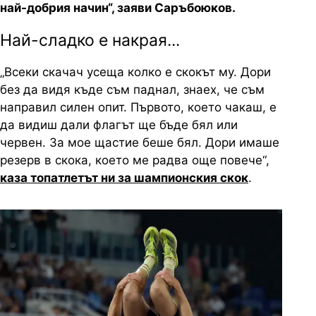
най-добрия начин“, заяви Саръбоюков.
Най-сладко е накрая...
„Всеки скачач усеща колко е скокът му. Дори
без да видя къде съм паднал, знаех, че съм
направил силен опит. Първото, което чакаш, е
да видиш дали флагът ще бъде бял или
червен. За мое щастие беше бял. Дори имаше
резерв в скока, което ме радва още повече“,
каза топатлетът ни за шампионския скок
.