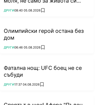
моля, не само за живота си...
ПОВЕЧЕ ОТ
ДРУГИ
08:40 05.08.2026
add favorites
Олимпийски герой остана без
дом
ПОВЕЧЕ ОТ
ДРУГИ
06:46 05.08.2026
add favorites
Фатална нощ: UFC боец не се
събуди
ПОВЕЧЕ ОТ
ДРУГИ
17:37 04.08.2026
add favorites
Спортът в шок! Афера "Пълен