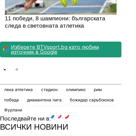
11 победи, 8 шампиони: българската
следа в световната атлетика
Изберете BTVsport.bg като любим
източник в Google
Share
save
лека атлетика
стадион
олимпико
рим
победа
диамантена лига
божидар саръбоюков
Фурлани
Последвайте ни в:
facebook
instagram
youtube
ВСИЧКИ НОВИНИ