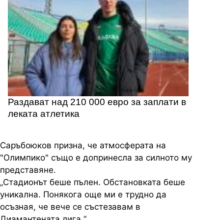
Раздават над 210 000 евро за заплати в
леката атлетика
Саръбоюков призна, че атмосферата на
"Олимпико" също е допринесла за силното му
представяне.
„Стадионът беше пълен. Обстановката беше
уникална. Понякога още ми е трудно да
осъзная, че вече се състезавам в
Диамантената лига.“