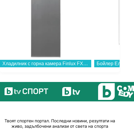
Хладилник с горна камера Finlux FXRA 28350 IXE , 243 l, E , Инокс , Статична...
Твоят спортен портал. Последни новини, резултати на
живо, задълбочени анализи от света на спорта