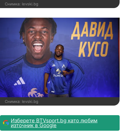
Снимка: levski.bg
Снимка: levski.bg
Изберете BTVsport.bg като любим
източник в Google