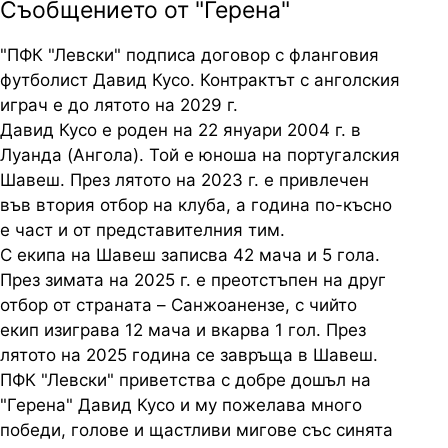
Съобщението от "Герена"
"ПФК "Левски" подписа договор с фланговия
футболист Давид Кусо. Контрактът с анголския
играч е до лятото на 2029 г.
Давид Кусо е роден на 22 януари 2004 г. в
Луанда (Ангола). Той е юноша на португалския
Шавеш. През лятото на 2023 г. е привлечен
във втория отбор на клуба, а година по-късно
е част и от представителния тим.
С екипа на Шавеш записва 42 мача и 5 гола.
През зимата на 2025 г. е преотстъпен на друг
отбор от страната – Санжоанензе, с чийто
екип изиграва 12 мача и вкарва 1 гол. През
лятото на 2025 година се завръща в Шавеш.
ПФК "Левски" приветства с добре дошъл на
"Герена" Давид Кусо и му пожелава много
победи, голове и щастливи мигове със синята