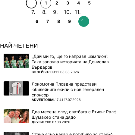
1
2
3
4
5
6
7
8
9
НАЙ-ЧЕТЕНИ
„Дай ми го, ще го направя шампион“:
Така започва историята на Денислав
Бърдаров
ПОВЕЧЕ ОТ
ВОЛЕЙБОЛ
09:12 08.08.2026
Локомотив Пловдив представи
юбилейните екипи с нов генерален
спонсор
ПОВЕЧЕ ОТ
ADVERTORIAL
17:41 17.07.2026
Два месеца след сватбата с Етиен: Ралф
Шумахер стана дядо
ПОВЕЧЕ ОТ
ДРУГИ
17:08 07.08.2026
Стана ясно какво е погубило ас от НБА