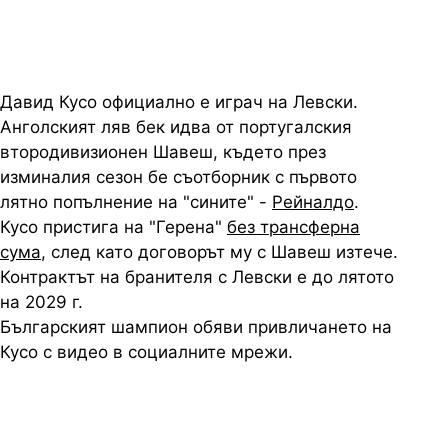
Давид Кусо официално е играч на Левски.
Анголският ляв бек идва от португалския
втородивизионен Шавеш, където през
изминалия сезон бе съотборник с първото
лятно попълнение на "сините" -
Рейналдо
.
Кусо пристига на "Герена"
без трансферна
сума
, след като договорът му с Шавеш изтече.
Контрактът на бранителя с Левски е до лятото
на 2029 г.
Българският шампион обяви привличането на
Кусо с видео в социалните мрежи.