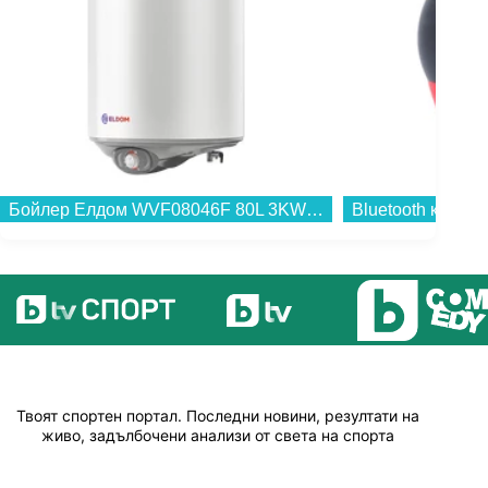
Бойлер Елдом WVF08046F 80L 3KW , 3 , 77 , C , Вертикален...
Твоят спортен портал. Последни новини, резултати на
живо, задълбочени анализи от света на спорта