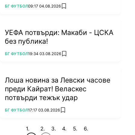
ПОВЕЧЕ ОТ
БГ ФУТБОЛ
09:17 04.08.2026
add favorites
УЕФА потвърди: Макаби - ЦСКА
без публика!
ПОВЕЧЕ ОТ
БГ ФУТБОЛ
19:34 03.08.2026
add favorites
Лоша новина за Левски часове
преди Кайрат! Веласкес
потвърди тежък удар
ПОВЕЧЕ ОТ
БГ ФУТБОЛ
17:17 03.08.2026
add favorites