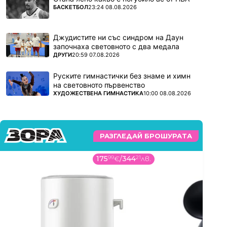
ПОВЕЧЕ ОТ
БАСКЕТБОЛ
23:24 08.08.2026
Джудистите ни със синдром на Даун
започнаха световното с два медала
ПОВЕЧЕ ОТ
ДРУГИ
20:59 07.08.2026
Руските гимнастички без знаме и химн
на световното първенство
ПОВЕЧЕ ОТ
ХУДОЖЕСТВЕНА ГИМНАСТИКА
10:00 08.08.2026
РАЗГЛЕДАЙ БРОШУРАТА
175
99
€
/
344
21
лв.