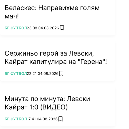
Веласкес: Направихме голям
мач!
ПОВЕЧЕ ОТ
БГ ФУТБОЛ
23:08 04.08.2026
add favorites
Сержиньо герой за Левски,
Кайрат капитулира на "Герена"!
ПОВЕЧЕ ОТ
БГ ФУТБОЛ
22:21 04.08.2026
add favorites
Минута по минута: Левски -
Кайрат 1:0 (ВИДЕО)
ПОВЕЧЕ ОТ
БГ ФУТБОЛ
17:41 04.08.2026
add favorites