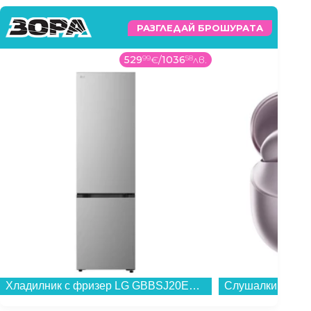
РАЗГЛЕДАЙ БРОШУРАТА
529
99
€
/
1036
58
лв.
Хладилник с фризер LG GBBSJ20EPY , 375 l, E , No Frost , Инокс...