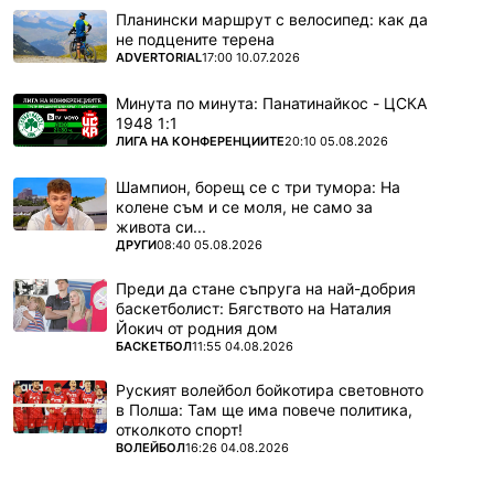
Планински маршрут с велосипед: как да
не подцените терена
ПОВЕЧЕ ОТ
ADVERTORIAL
17:00 10.07.2026
Минута по минута: Панатинайкос - ЦСКА
1948 1:1
ПОВЕЧЕ ОТ
ЛИГА НА КОНФЕРЕНЦИИТЕ
20:10 05.08.2026
Шампион, борещ се с три тумора: На
колене съм и се моля, не само за
живота си...
ПОВЕЧЕ ОТ
ДРУГИ
08:40 05.08.2026
Преди да стане съпруга на най-добрия
баскетболист: Бягството на Наталия
Йокич от родния дом
ПОВЕЧЕ ОТ
БАСКЕТБОЛ
11:55 04.08.2026
Руският волейбол бойкотира световното
в Полша: Там ще има повече политика,
отколкото спорт!
ПОВЕЧЕ ОТ
ВОЛЕЙБОЛ
16:26 04.08.2026