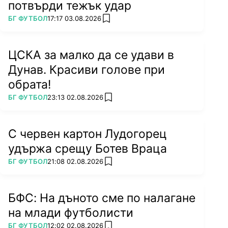
потвърди тежък удар
ПОВЕЧЕ ОТ
БГ ФУТБОЛ
17:17 03.08.2026
add favorites
ЦСКА за малко да се удави в
Дунав. Красиви голове при
обрата!
ПОВЕЧЕ ОТ
БГ ФУТБОЛ
23:13 02.08.2026
add favorites
С червен картон Лудогорец
удържа срещу Ботев Враца
ПОВЕЧЕ ОТ
БГ ФУТБОЛ
21:08 02.08.2026
add favorites
БФС: На дъното сме по налагане
на млади футболисти
ПОВЕЧЕ ОТ
БГ ФУТБОЛ
12:02 02.08.2026