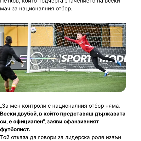
Петков, който подчерта значението на всеки
мач за националния отбор.
„За мен контроли с националния отбор няма.
Всеки двубой, в който представяш държавата
си, е официален“, заяви офанзивният
футболист.
Той отказа да говори за лидерска роля извън