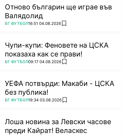
Отново българин ще играе във
Валядолид
ПОВЕЧЕ ОТ
БГ ФУТБОЛ
16:51 04.08.2026
add favorites
Чупи-купи: Феновете на ЦСКА
показаха как се прави!
ПОВЕЧЕ ОТ
БГ ФУТБОЛ
09:17 04.08.2026
add favorites
УЕФА потвърди: Макаби - ЦСКА
без публика!
ПОВЕЧЕ ОТ
БГ ФУТБОЛ
19:34 03.08.2026
add favorites
Лоша новина за Левски часове
преди Кайрат! Веласкес