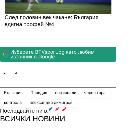
След половин век чакане: България
вдигна трофей №4
Изберете BTVsport.bg като любим
източник в Google
Share
save
България
Пловдив
национали
черна гора
контрола
александър димитров
Последвайте ни в:
facebook
instagram
youtube
ВСИЧКИ НОВИНИ