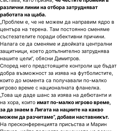
състава, като призна,
че честите промени в
различни линии на отбора затрудняват
работата на щаба.
„Проблем е, че не можем да направим ядро в
центъра на терена. Там постоянно сменяме
състезателите поради обективни причини.
Налага се да сменяме и двойката централни
защитници, което допълнително затруднява
нашите цели“, обясни Димитров.
Според него предстоящите контроли ще бъдат
добра възможност за изява на футболистите,
които до момента са получавали по-малко
игрово време с националната фланелка.
„Това ще даде шанс за изява на дебютанти и
на хора, които
имат по-малко игрово време,
за да знаем в Лигата на нациите на какво
можем да разчитаме“, добави наставникът.
На пресконференцията присъства и Марин