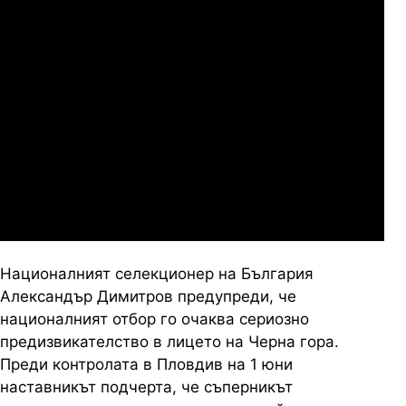
07.2026
19:00
04.
Сабуртало
Слован Братислава
07.2026
19:00
04.
Мджельби
Линкълн Ред Импс
Националният селекционер на България
Александър Димитров предупреди, че
националният отбор го очаква сериозно
предизвикателство в лицето на Черна гора.
Преди контролата в Пловдив на 1 юни
наставникът подчерта, че съперникът