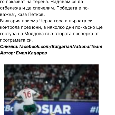
го показват на терена. Надявам се да
отбележа и да спечелим. Победата е по-
важна“, каза Петков.
България приема Черна гора в първата си
контрола през юни, а няколко дни по-късно ще
гостува на Молдова във втората проверка от
програмата си.
Снимки: facebook.com/BulgarianNationalTeam
Автор: Емил Кацаров