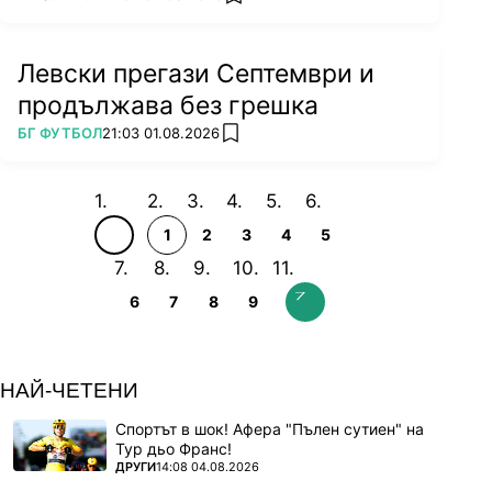
add favorites
Левски прегази Септември и
продължава без грешка
ПОВЕЧЕ ОТ
БГ ФУТБОЛ
21:03 01.08.2026
add favorites
1
2
3
4
5
6
7
8
9
НАЙ-ЧЕТЕНИ
Спортът в шок! Афера "Пълен сутиен" на
Тур дьо Франс!
ПОВЕЧЕ ОТ
ДРУГИ
14:08 04.08.2026