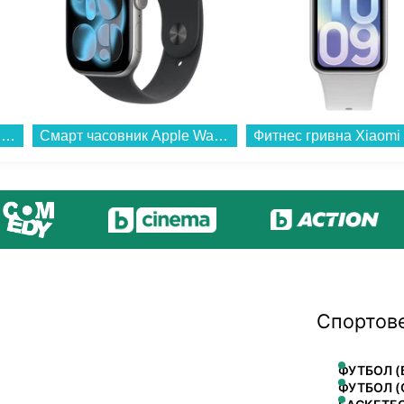
Хладилна витрина Crown SC350ALUM , 350 l, C...
Смарт часовник Apple Watch 11 46mm Space Grey/Black Band S/M mev04 , 2.00 , 64 , Apple S10 SiP 64-bit Dual Core...
Спортов
ФУТБОЛ (
ФУТБОЛ (