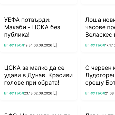
УЕФА потвърди:
Лоша нови
Макаби - ЦСКА без
часове пр
публика!
Веласкес 
тежък уда
ПОВЕЧЕ ОТ
ПОВЕЧЕ ОТ
БГ ФУТБОЛ
19:34 03.08.2026
БГ ФУТБОЛ
17:17
add favorites
ЦСКА за малко да се
С червен 
удави в Дунав. Красиви
Лудогоре
голове при обрата!
срещу Бо
ПОВЕЧЕ ОТ
ПОВЕЧЕ ОТ
БГ ФУТБОЛ
23:13 02.08.2026
БГ ФУТБОЛ
21:08
add favorites