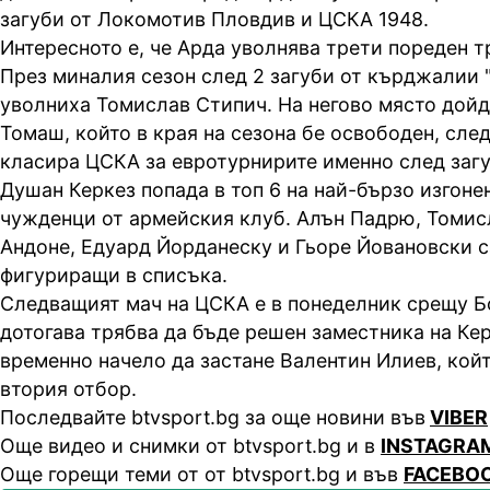
загуби от Локомотив Пловдив и ЦСКА 1948.
Интересното е, че Арда уволнява трети пореден 
През миналия сезон след 2 загуби от кърджалии 
уволниха Томислав Стипич. На негово място дой
Томаш, който в края на сезона бе освободен, след
класира ЦСКА за евротурнирите именно след загу
Душан Керкез попада в топ 6 на най-бързо изгоне
чужденци от армейския клуб. Алън Падрю, Томис
Андоне, Едуард Йорданеску и Гьоре Йовановски с
фигуриращи в списъка.
Следващият мач на ЦСКА е в понеделник срещу Бо
дотогава трябва да бъде решен заместника на Кер
временно начело да застане Валентин Илиев, кой
втория отбор.
Последвайте btvsport.bg за още новини във
VIBER
Още видео и снимки от btvsport.bg и в
INSTAGRA
Още горещи теми от от btvsport.bg и във
FACEBO