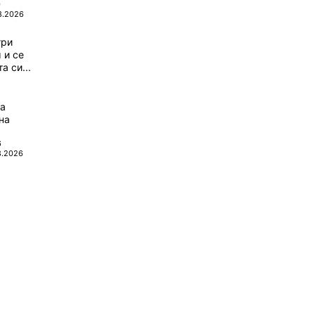
0
8.2026
три
 и се
а си...
да
на
6
8.2026