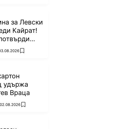
на за Левски
еди Кайрат!
потвърди
р
 03.08.2026
add favorites
картон
ц удържа
тев Враца
 02.08.2026
add favorites