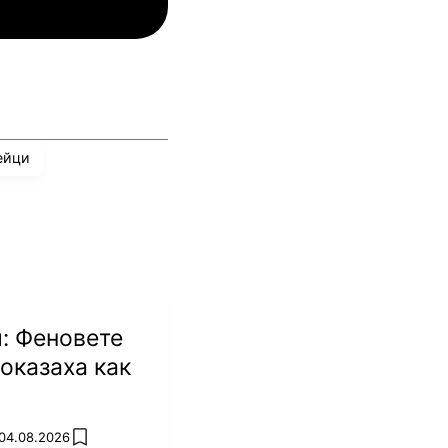
инкълн Ред Импс
Унион Сент-Гильойсе
ейци
: Феновете
оказаха как
 04.08.2026
add favorites