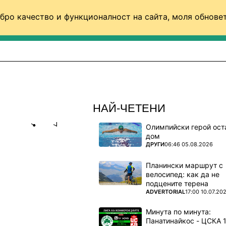
бро качество и функционалност на сайта, моля обновет
ФУТБОЛ (СВЯТ)
БАСКЕТБОЛ
ВОЛЕЙБОЛ
НАЙ-ЧЕТЕНИ
Олимпийски герой ост
Share
save
дом
ПОВЕЧЕ ОТ
ДРУГИ
06:46 05.08.2026
Н КЕРКЕЗ
Планински маршрут с
велосипед: как да не
подцените терена
ПОВЕЧЕ ОТ
ADVERTORIAL
17:00 10.07.20
зона
Минута по минута: