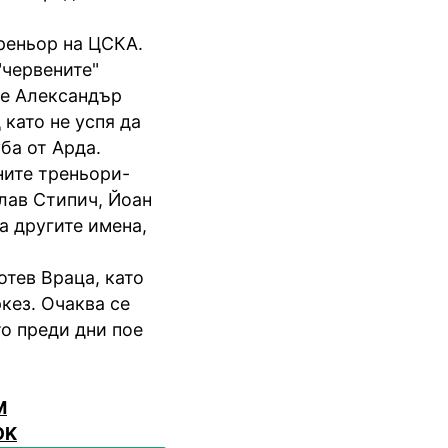
треньор на ЦСКА.
"червените"
де Александър
 като не успя да
ба от Арда.
ните треньори-
лав Стипич, Йоан
а другите имена,
тев Враца, като
кез. Очаква се
то преди дни пое
M
OK