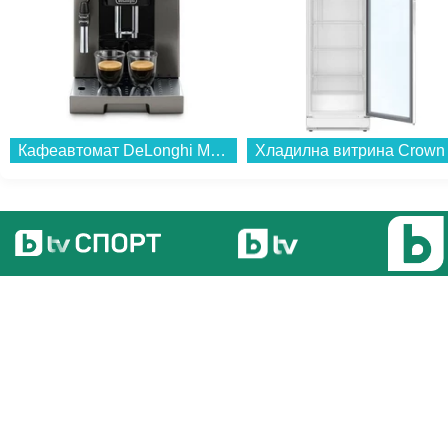
Кафеавтомат DeLonghi MAGNIFICA EVO ECAM250.33.TB...