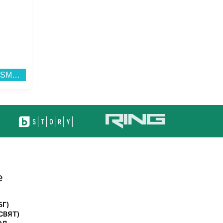
Фитнес гривна Xiaomi SMART BAND 10 PRO SILVER BHR08WBGL , 1.74...
Смарт часовник Samsung GALAXY WATCH 8 CLASSIC BLACK SM-L500NZKA , 1.34 , 2 , 34.00 , 64 , Exynos W1000...
е
БГ)
СВЯТ)