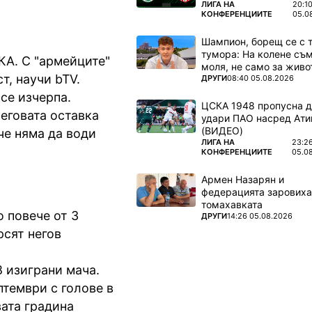
ПОВЕЧЕ ОТ
ЛИГА НА
20:1
КОНФЕРЕНЦИИТЕ
05.0
Шампион, борещ се с 
тумора: На колене съм
КА. С "армейците"
моля, не само за живот
т, научи bTV.
ПОВЕЧЕ ОТ
ДРУГИ
08:40 05.08.2026
се изчерпа.
ЦСКА 1948 пропусна 
еговата оставка
удари ПАО насред Ати
(ВИДЕО)
че няма да води
ПОВЕЧЕ ОТ
ЛИГА НА
23:2
КОНФЕРЕНЦИИТЕ
05.0
Армен Назарян и
федерацията заровиха
томахавката
 повече от 3
ПОВЕЧЕ ОТ
ДРУГИ
14:26 05.08.2026
рсят негов
8 изиграни мача.
птември с голове в
ата градина