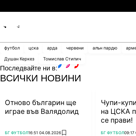
3
0
Мджельби
Л
Share
save
футбол
цска
арда
червени
алън пардю
арм
Душан Керкез
Томислав Стипич
Последвайте ни в:
facebook
instagram
youtube
ВСИЧКИ НОВИНИ
Отново българин ще
Чупи-купи
играе във Валядолид
на ЦСКА п
се прави!
ПОВЕЧЕ ОТ
ПОВЕЧЕ ОТ
БГ ФУТБОЛ
16:51 04.08.2026
БГ ФУТБОЛ
09:17
add favorites