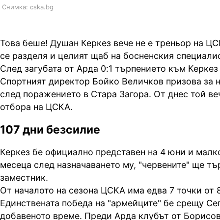
Снимка: cska.bg
Това беше! Душан Керкез вече не е треньор на ЦС
се разделя и целият щаб на босненския специалис
След загубата от Арда 0:1 търпението към Керкез 
Спортният директор Бойко Величков призова за н
след поражението в Стара Загора. От днес той ве
отбора на ЦСКА.
107 дни безсилие
Керкез бе официално представен на 4 юни и малко
месеца след назначаването му, "червените" ще тъ
заместник.
От началото на сезона ЦСКА има едва 7 точки от 
Единствената победа на "армейците" бе срещу Се
добавеното време. Преди Арда клубът от Борисов