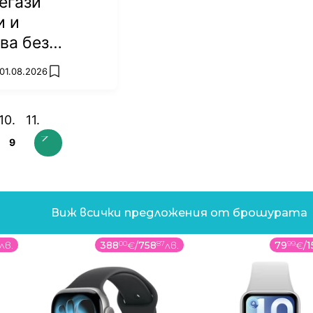
егази
и и
ва без
 01.08.2026
add favorites
9
Виж всички предложения от брошурата
лв.
388
00
€
/
758
87
лв.
79
99
€
/
1