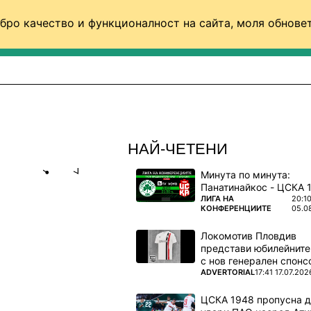
бро качество и функционалност на сайта, моля обновет
ФУТБОЛ (СВЯТ)
БАСКЕТБОЛ
ВОЛЕЙБОЛ
НАЙ-ЧЕТЕНИ
Минута по минута:
Share
save
ПОВЕЧЕ ОТ
ЛИГА НА
20:1
КОНФЕРЕНЦИИТЕ
05.0
ИСК,
Локомотив Пловдив
ЕКТИ"
представи юбилейните
с нов генерален спонс
си след
ПОВЕЧЕ ОТ
ADVERTORIAL
17:41 17.07.202
ЦСКА 1948 пропусна 