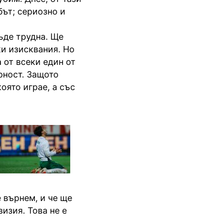
бът; сериозно и
ъде трудна. Ще
ки изисквания. Но
 от всеки един от
рност. Защото
оято играе, а със
 върнем, и че ще
изия. Това не е