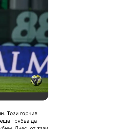
чи. Този горчив
неща трябва да
бим. Днес, от тази