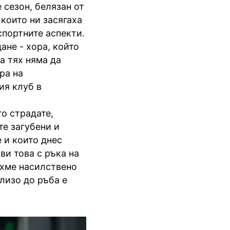
 сезон, белязан от
които ни засягаха
спортните аспекти.
ане - хора, който
а тях няма да
ра на
ия клуб в
то страдате,
те загубени и
 и които днес
ви това с ръка на
яхме насилствено
близо до ръба е