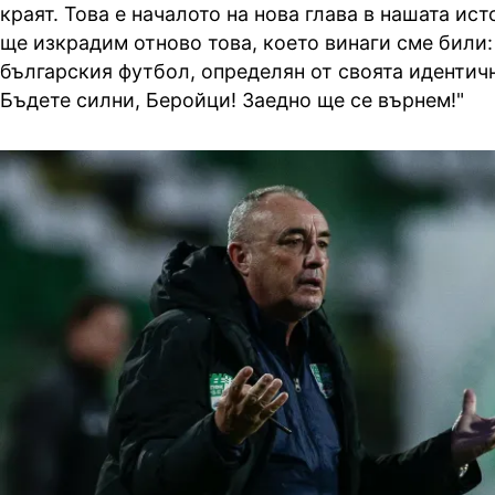
краят. Това е началото на нова глава в нашата ист
ще изкрадим отново това, което винаги сме били: 
българския футбол, определян от своята идентичн
Бъдете силни, Беройци! Заедно ще се върнем!"