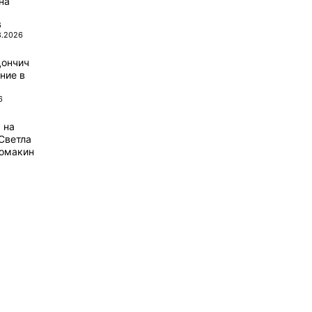
на
6
8.2026
Дончич
ние в
6
 на
Светла
домакин