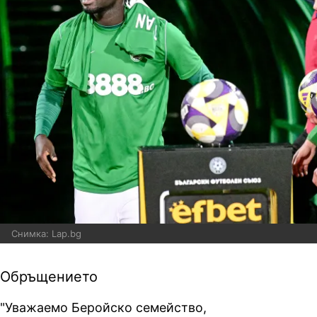
Снимка: Lap.bg
Обръщението
"Уважаемо Беройско семейство,