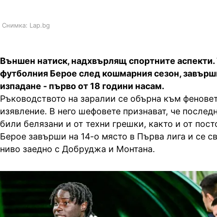
Снимка: Lap.bg
Външен натиск, надхвърлящ спортните аспекти. 
футболния Берое след кошмарния сезон, завърш
изпадане - първо от 18 години насам.
Ръководството на заралии се обърна към фенове
изявление. В него шефовете признават, че последн
били белязани и от техни грешки, както и от пос
Берое завърши на 14-о място в Първа лига и се с
ниво заедно с Добруджа и Монтана.