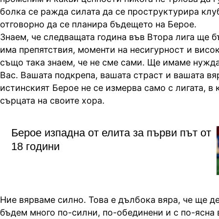
болка се ражда силата да се проструктурира клу
отговорно да се планира бъдещето на Берое.
Знаем, че следващата година във Втора лига ще б
има препятствия, моменти на несигурност и висо
също така знаем, че не сме сами. Ще имаме нужда
Вас. Вашата подкрепа, вашата страст и вашата вя
истинският Берое не се измерва само с лигата, в к
сърцата на своите хора.
Берое изпадна от елита за първи път от
18 години
Ние вярваме силно. Това е дълбока вяра, че ще де
бъдем много по-силни, по-обединени и с по-ясна в