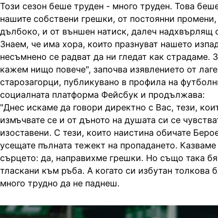
Този сезон беше труден - много труден. Това беше
нашите собствени грешки, от постоянни промени, 
дълбоко, и от външен натиск, далеч надхвърлящ 
Знаем, че има хора, които празнуват нашето изпад
несъмнено се радват да ни гледат как страдаме. З
кажем нищо повече", започва изявлението от лаге
старозагорци, публикувано в профила на футболн
социалната платформа Фейсбук и продължава:
"Днес искаме да говори директно с Вас, тези, кои
измъчвате се и от дъното на душата си се чувства
изоставени. С тези, които наистина обичате Берое
усещате пълната тежект на пропадането. Казваме 
сърцето: да, направихме грешки. Но също така б
тласкани към ръба. А когато си избутан толкова 
много трудно да не паднеш.