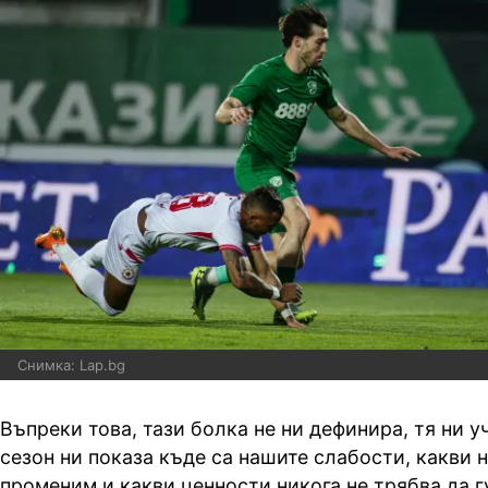
Снимка: Lap.bg
Въпреки това, тази болка не ни дефинира, тя ни у
сезон ни показа къде са нашите слабости, какви 
променим и какви ценности никога не трябва да гу