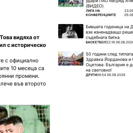
удари ПАО насред Ати
(ВИДЕО)
ПОВЕЧЕ ОТ
ЛИГА НА
23:2
КОНФЕРЕНЦИИТЕ
05.0
Бившата годеница на 
взе изненадващо реше
Това видяха от
съдебната битка
ПОВЕЧЕ ОТ
БАСКЕТБОЛ
22:16 06.08.202
ил с историческо
50 години след титлата
Здравка Йорданова и 
те с официално
Оцетова: България е 
ите 10 месеца са
на световно!
ПОВЕЧЕ ОТ
ДРУГИ
09:54 06.08.2026
тоянни промени.
влече във второто