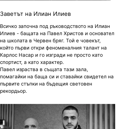
Заветът на Илиан Илиев
Всичко започна под ръководството на Илиан
Илиев - бащата на Павел Христов и основател
на школата в Червен бряг. Той е човекът,
който първи откри феноменалния талант на
Карлос Насар и го изгради не просто като
спортист, а като характер.
Павел израства в същата тази зала,
помагайки на баща си и ставайки свидетел на
първите стъпки на бъдещия световен
рекордьор.