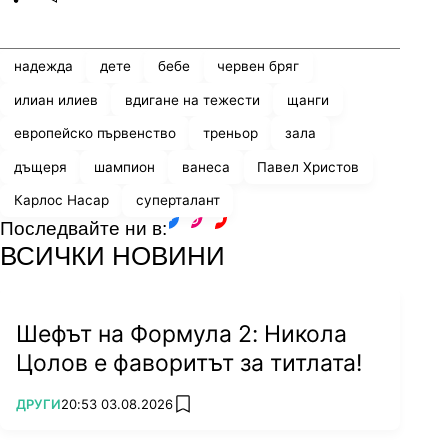
Share
save
надежда
дете
бебе
червен бряг
илиан илиев
вдигане на тежести
щанги
европейско първенство
треньор
зала
дъщеря
шампион
ванеса
Павел Христов
Карлос Насар
суперталант
Последвайте ни в:
facebook
instagram
youtube
ВСИЧКИ НОВИНИ
Шефът на Формула 2: Никола
Цолов е фаворитът за титлата!
ПОВЕЧЕ ОТ
ДРУГИ
20:53 03.08.2026
add favorites