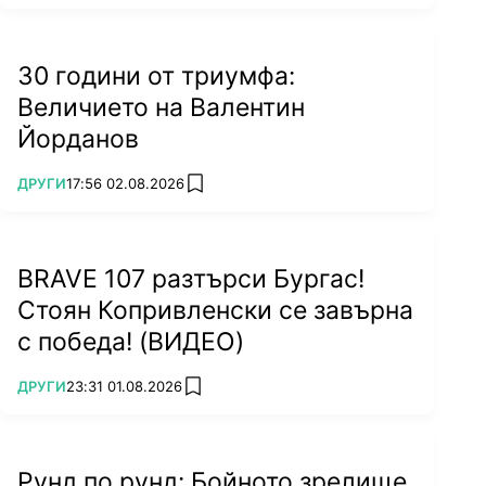
30 години от триумфа:
Величието на Валентин
Йорданов
ПОВЕЧЕ ОТ
ДРУГИ
17:56 02.08.2026
add favorites
BRAVE 107 разтърси Бургас!
Стоян Копривленски се завърна
с победа! (ВИДЕО)
ПОВЕЧЕ ОТ
ДРУГИ
23:31 01.08.2026
add favorites
Рунд по рунд: Бойното зрелище