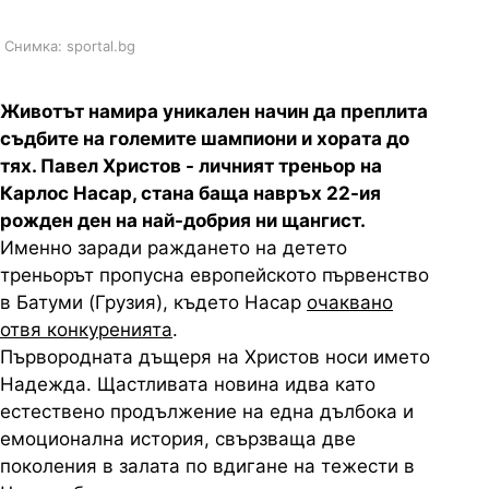
Снимка: sportal.bg
Животът намира уникален начин да преплита
съдбите на големите шампиони и хората до
тях. Павел Христов - личният треньор на
Карлос Насар, стана баща навръх 22-ия
рожден ден на най-добрия ни щангист.
Именно заради раждането на детето
треньорът пропусна европейското първенство
в Батуми (Грузия), където Насар
очаквано
отвя конкуренията
.
Първородната дъщеря на Христов носи името
Надежда. Щастливата новина идва като
естествено продължение на една дълбока и
емоционална история, свързваща две
поколения в залата по вдигане на тежести в