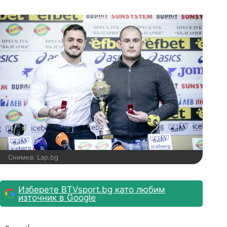
Снимка: Lap.bg
Изберете BTVsport.bg като любим
източник в Google