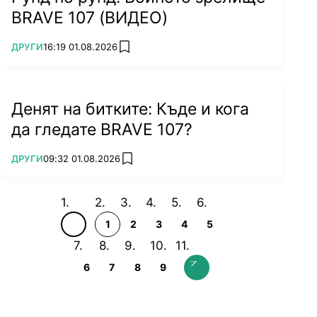
BRAVE 107 (ВИДЕО)
ПОВЕЧЕ ОТ
ДРУГИ
16:19 01.08.2026
add favorites
Денят на битките: Къде и кога
да гледате BRAVE 107?
ПОВЕЧЕ ОТ
ДРУГИ
09:32 01.08.2026
add favorites
1
2
3
4
5
6
7
8
9