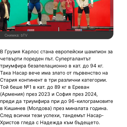
Снимка: bTV
В Грузия Карлос стана европейски шампион за
четвърти пореден път. Суперталантът
триумфира безапелационно в кат. до 94 кг.
Така Насар вече има злато от първенство на
Стария континент в три различни категории.
Той беше №1 в кат. до 89 кг в Ереван
(Армения) през 2023 и София през 2024,
преди да триумфира при до 96-килограмовите
в Кишинев (Молдова) през миналата година.
След всички тези успехи, тандемът Насар-
Христов гледа с Надежда към бъдещето.