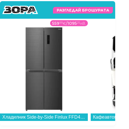
РАЗГЛЕДАЙ БРОШУРАТА
559
99
€
/
1095
25
лв.
Хладилник Side-by-Side Finlux FFD448IX , 362 l, E , No Frost , Инокс...