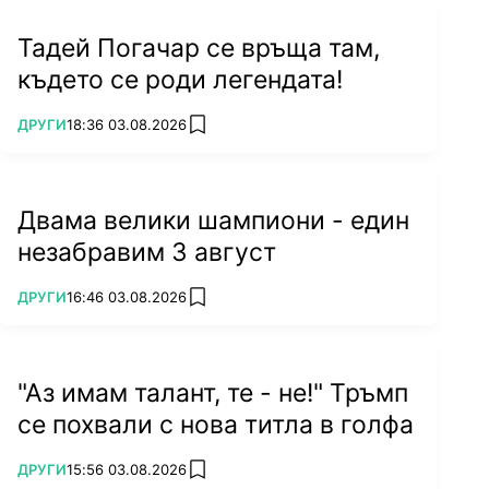
Тадей Погачар се връща там,
където се роди легендата!
ПОВЕЧЕ ОТ
ДРУГИ
18:36 03.08.2026
add favorites
Двама велики шампиони - един
незабравим 3 август
ПОВЕЧЕ ОТ
ДРУГИ
16:46 03.08.2026
add favorites
"Аз имам талант, те - не!" Тръмп
се похвали с нова титла в голфа
ПОВЕЧЕ ОТ
ДРУГИ
15:56 03.08.2026
add favorites