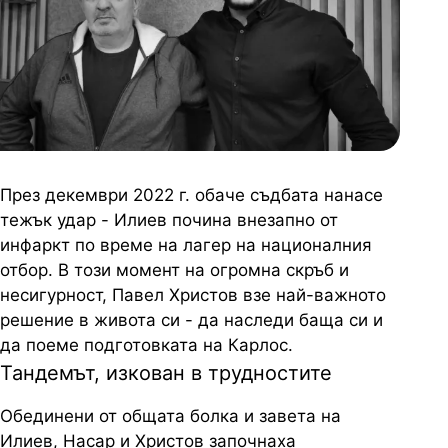
През декември 2022 г. обаче съдбата нанасе
тежък удар - Илиев почина внезапно от
инфаркт по време на лагер на националния
отбор. В този момент на огромна скръб и
несигурност, Павел Христов взе най-важното
решение в живота си - да наследи баща си и
да поеме подготовката на Карлос.
Тандемът, изкован в трудностите
Обединени от общата болка и завета на
Илиев, Насар и Христов започнаха