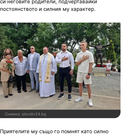
си неговите родители, подчертавайки
постоянството и силния му характер.
Снимка: plovdiv24.bg
Приятелите му също го помнят като силно