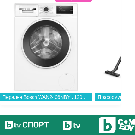
Пералня Bosch WAN2406NBY , 1200 об./мин., 8.00 kg, A , Бял...