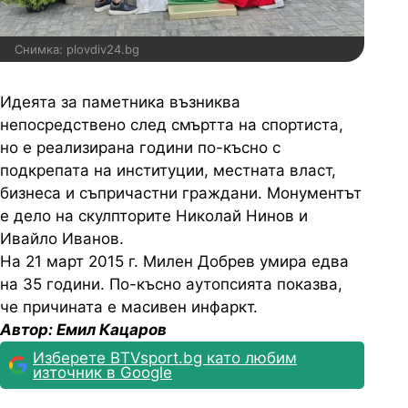
Снимка: plovdiv24.bg
Идеята за паметника възниква
непосредствено след смъртта на спортиста,
но е реализирана години по-късно с
подкрепата на институции, местната власт,
бизнеса и съпричастни граждани. Монументът
е дело на скулпторите Николай Нинов и
Ивайло Иванов.
На 21 март 2015 г. Милен Добрев умира едва
на 35 години. По-късно аутопсията показва,
че причината е масивен инфаркт.
Автор: Емил Кацаров
Изберете BTVsport.bg като любим
източник в Google