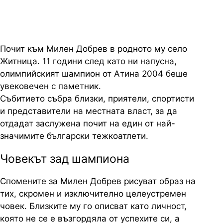
Почит към Милен Добрев в родното му село
Житница. 11 години след като ни напусна,
олимпийският шампион от Атина 2004 беше
увековечен с паметник.
Събитието събра близки, приятели, спортисти
и представители на местната власт, за да
отдадат заслужена почит на един от най-
значимите български тежкоатлети.
Човекът зад шампиона
Спомените за Милен Добрев рисуват образ на
тих, скромен и изключително целеустремен
човек. Близките му го описват като личност,
която не се е възгордяла от успехите си, а