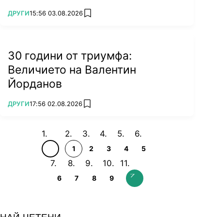
ПОВЕЧЕ ОТ
ДРУГИ
15:56 03.08.2026
add favorites
30 години от триумфа:
Величието на Валентин
Йорданов
ПОВЕЧЕ ОТ
ДРУГИ
17:56 02.08.2026
add favorites
1
2
3
4
5
6
7
8
9