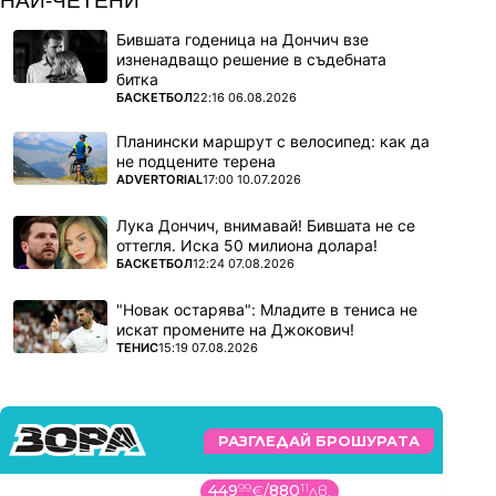
НАЙ-ЧЕТЕНИ
Бившата годеница на Дончич взе
изненадващо решение в съдебната
битка
ПОВЕЧЕ ОТ
БАСКЕТБОЛ
22:16 06.08.2026
Планински маршрут с велосипед: как да
не подцените терена
ПОВЕЧЕ ОТ
ADVERTORIAL
17:00 10.07.2026
Лука Дончич, внимавай! Бившата не се
оттегля. Иска 50 милиона долара!
ПОВЕЧЕ ОТ
БАСКЕТБОЛ
12:24 07.08.2026
"Новак остарява": Младите в тениса не
искат промените на Джокович!
ПОВЕЧЕ ОТ
ТЕНИС
15:19 07.08.2026
РАЗГЛЕДАЙ БРОШУРАТА
449
99
€
/
880
11
лв.