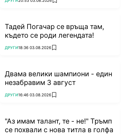
ПОВЕЧЕ ОТ
ДРУГИ
20:53 03.08.2026
add favorites
Тадей Погачар се връща там,
където се роди легендата!
ПОВЕЧЕ ОТ
ДРУГИ
18:36 03.08.2026
add favorites
Двама велики шампиони - един
незабравим 3 август
ПОВЕЧЕ ОТ
ДРУГИ
16:46 03.08.2026
add favorites
"Аз имам талант, те - не!" Тръмп
се похвали с нова титла в голфа