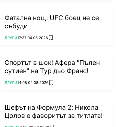
Фатална нощ: UFC боец не се
събуди
ПОВЕЧЕ ОТ
ДРУГИ
17:37 04.08.2026
add favorites
Спортът в шок! Афера "Пълен
сутиен" на Тур дьо Франс!
ПОВЕЧЕ ОТ
ДРУГИ
14:08 04.08.2026
add favorites
Шефът на Формула 2: Никола
Цолов е фаворитът за титлата!