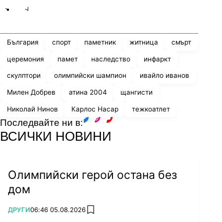
Share
save
България
спорт
паметник
житница
смърт
церемония
памет
наследство
инфаркт
скулптори
олимпийски шампион
ивайло иванов
Милен Добрев
атина 2004
щангисти
Николай Нинов
Карлос Насар
тежкоатлет
Последвайте ни в:
facebook
instagram
youtube
ВСИЧКИ НОВИНИ
Олимпийски герой остана без
дом
ПОВЕЧЕ ОТ
ДРУГИ
06:46 05.08.2026
add favorites